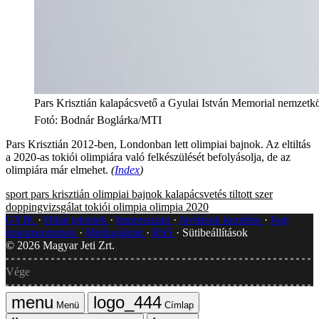
Pars Krisztián kalapácsvető a Gyulai István Memorial nemzetköz
Fotó
:
Bodnár Boglárka/MTI
Pars Krisztián 2012-ben, Londonban lett olimpiai bajnok. Az eltiltás
a 2020-as tokiói olimpiára való felkészülését befolyásolja, de az
olimpiára már elmehet.
(
Index
)
sport
pars krisztián
olimpiai bajnok
kalapácsvetés
tiltott szer
doppingvizsgálat
tokiói olimpia
olimpia 2020
GYIK
Hibát jelentek
Impresszum
Javítások kezelése
Jogi
dokumentumok
Médiaajánlat
RSS
Sütibeállítások
©
2026
Magyar Jeti Zrt.
Vége
Menü
Címlap