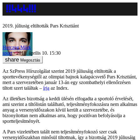
2019. júliusig eltiltották Pars Krisztiánt
Herczeg Márk
sport
2018. április 10. 15:30
Megosztás
Az SzPress Hírszolgálat szerint 2019 júliusáig eltiltották a
sporttevékenységtől az olimpiai bajnok kalapácsvető Pars Krisztiánt,
mert a szervezetében január 13-án egy szombathelyi ellenőrzésen
tiltott szert találtak –
írja
az Index.
Az illetékes bizottság a keddi ülésén elfogadta a sportoló érvelését,
ami szerint a tiltólistán található, teljesítményfokozásra nem alkalmas
anyag a versenyidőszakon kívül került a szervezetébe, és
bizonyítottan nem alkalmas arra, hogy pozitívan befolyásolja a
sportteljesítményét.
A Pars vizeletében talált nem teljesítményfokozó szer csak
versenyidőszakban minősül tiltottnak, így a bizottság 2019 júliusáig