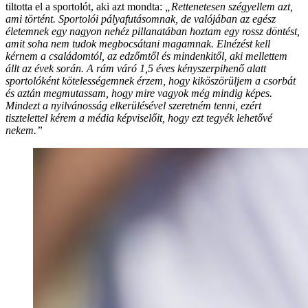
tiltotta el a sportolót, aki azt mondta:
„Rettenetesen szégyellem azt,
ami történt. Sportolói pályafutásomnak, de valójában az egész
életemnek egy nagyon nehéz pillanatában hoztam egy rossz döntést,
amit soha nem tudok megbocsátani magamnak. Elnézést kell
kérnem a családomtól, az edzőmtől és mindenkitől, aki mellettem
állt az évek során. A rám váró 1,5 éves kényszerpihenő alatt
sportolóként kötelességemnek érzem, hogy kiköszörüljem a csorbát
és aztán megmutassam, hogy mire vagyok még mindig képes.
Mindezt a nyilvánosság elkerülésével szeretném tenni, ezért
tisztelettel kérem a média képviselőit, hogy ezt tegyék lehetővé
nekem.”