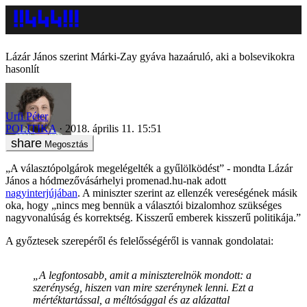
Lázár János szerint Márki-Zay gyáva hazaáruló, aki a bolsevikokra
hasonlít
Urfi Péter
POLITIKA
2018. április 11. 15:51
Megosztás
„A választópolgárok megelégelték a gyűlölködést” - mondta Lázár
János a hódmezővásárhelyi promenad.hu-nak adott
nagyinterjújában
. A miniszter szerint az ellenzék vereségének másik
oka, hogy „nincs meg bennük a választói bizalomhoz szükséges
nagyvonalúság és korrektség. Kisszerű emberek kisszerű politikája.”
A győztesek szerepéről és felelősségéről is vannak gondolatai:
„A legfontosabb, amit a miniszterelnök mondott: a
szerénység, hiszen van mire szerénynek lenni. Ezt a
mértéktartással, a méltósággal és az alázattal