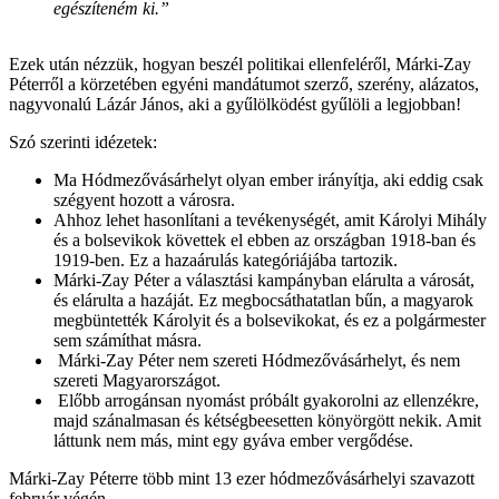
egészíteném ki.”
Ezek után nézzük, hogyan beszél politikai ellenfeléről, Márki-Zay
Péterről a körzetében egyéni mandátumot szerző, szerény, alázatos,
nagyvonalú Lázár János, aki a gyűlölködést gyűlöli a legjobban!
Szó szerinti idézetek:
Ma Hódmezővásárhelyt olyan ember irányítja, aki eddig csak
szégyent hozott a városra.
Ahhoz lehet hasonlítani a tevékenységét, amit Károlyi Mihály
és a bolsevikok követtek el ebben az országban 1918-ban és
1919-ben. Ez a hazaárulás kategóriájába tartozik.
Márki-Zay Péter a választási kampányban elárulta a városát,
és elárulta a hazáját. Ez megbocsáthatatlan bűn, a magyarok
megbüntették Károlyit és a bolsevikokat, és ez a polgármester
sem számíthat másra.
Márki-Zay Péter nem szereti Hódmezővásárhelyt, és nem
szereti Magyarországot.
Előbb arrogánsan nyomást próbált gyakorolni az ellenzékre,
majd szánalmasan és kétségbeesetten könyörgött nekik. Amit
láttunk nem más, mint egy gyáva ember vergődése.
Márki-Zay Péterre több mint 13 ezer hódmezővásárhelyi szavazott
február végén.