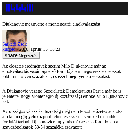
Djukanovic megnyerte a montenegrói elnökválasztást
Sarkadi Zsolt
külföld
2018. április 15. 18:23
Megosztás
Az előzetes eredmények szerint Milo Djukanovic már az
elnökválasztás vasárnapi első fordulójában megszerezte a voksok
több mint ötven százalékát, és ezzel megnyerte a voksolást.
A Djukanovic vezette Szocialisták Demokratikus Pártja már be is
jelentette, hogy Montenegró új köztársasági elnöke Milo Djukanovic
lett.
Az országos választási bizottság még nem közölt előzetes adatokat,
ám két megfigyelőközpont felmérése szerint sem kell második
fordulót tartani, Djukanovicra ugyanis már az első fordulóban a
szavazópolgárok 53-54 százaléka szavazott.