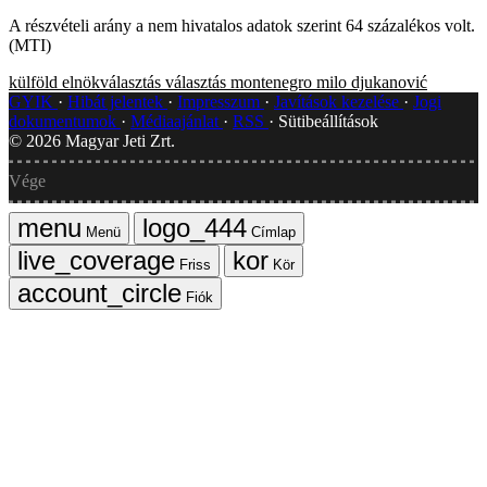
A részvételi arány a nem hivatalos adatok szerint 64 százalékos volt.
(MTI)
külföld
elnökválasztás
választás
montenegro
milo djukanović
GYIK
Hibát jelentek
Impresszum
Javítások kezelése
Jogi
dokumentumok
Médiaajánlat
RSS
Sütibeállítások
©
2026
Magyar Jeti Zrt.
Vége
Menü
Címlap
Friss
Kör
Fiók