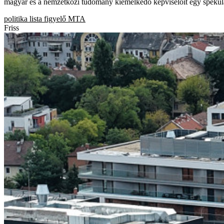
magyar és a nemzetközi tudomány kiemelkedő képviselőit egy spekulán
politika
lista
figyelő
MTA
Friss