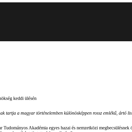
nökség keddi ülésén
nak tartja a magyar történelemben különösképpen rossz emlékű, ártó lis
r Tudományos Akadémia egyes hazai és nemzetközi megbecsülésnek örvend