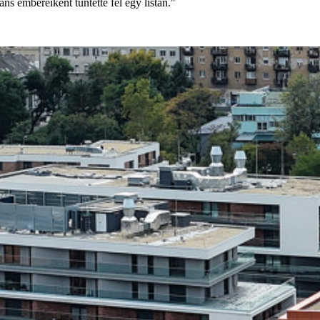
s embereiként tüntette fel egy listán."