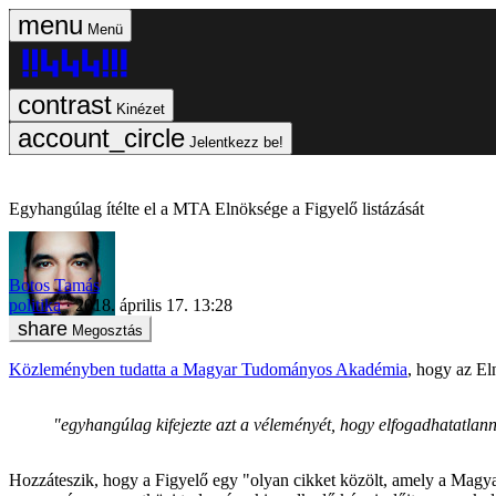
Menü
Kinézet
Jelentkezz be!
Egyhangúlag ítélte el a MTA Elnöksége a Figyelő listázását
Botos Tamás
politika
2018. április 17. 13:28
Megosztás
Közleményben tudatta a Magyar Tudományos Akadémia
, hogy az El
"egyhangúlag kifejezte azt a véleményét, hogy elfogadhatatlan
Hozzáteszik, hogy a Figyelő egy "olyan cikket közölt, amely a Magya