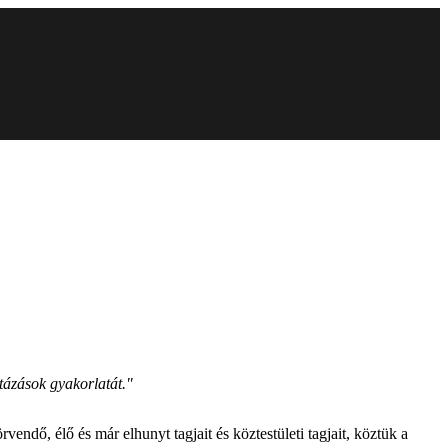
tázások gyakorlatát."
ő, élő és már elhunyt tagjait és köztestületi tagjait, köztük a