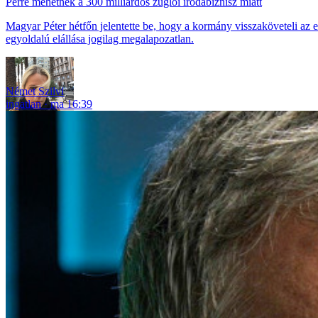
Perre mehetnek a 300 milliárdos zuglói irodabiznisz miatt
Magyar Péter hétfőn jelentette be, hogy a kormány visszaköveteli az 
egyoldalú elállása jogilag megalapozatlan.
Német Szilvi
ingatlan
ma 16:39