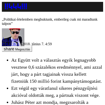
„Politikai értelemben megbuktunk, emberileg csak mi maradtunk
talpon”
Ács Dániel
POLITIKA
2018. június 7. 4:59
Megosztás
Az Együtt volt a választás egyik legnagyobb
vesztese 0,6 százalékos eredménnyel, ami azzal
járt, hogy a párt tagjainak vissza kellett
fizetniük 150 millió forint kampánytámogatást.
Ezt végül egy váratlanul sikeres pénzgyűjtési
akcióval oldották meg, a pártnak viszont vége.
Juhász Péter azt mondja, megzsarolták a