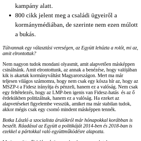
kampány alatt.
800 cikk jelent meg a családi ügyeiről a
kormánymédiában, de szerinte nem ezen múlott
a bukás.
Túlvannak egy választási vereségen, az Együtt lehúzta a rolót, mi az,
amit elrontottak?
Nem nagyon tudok mondani olyasmit, amit alapvetően másképpen
csinálnánk. Amit elrontottunk, az annak a benézése, hogy valójában
kik is akartak kormányváltást Magyarországon. Mert ma már
teljesen világos számomra, hogy nem csak egy kósza hír az, hogy az
MSZP-t a Fidesz irányítja és pénzeli, hanem ez a valóság. Nem csak
egy feltételezés, hogy az LMP-ben igenis van Fidesz-hatás és az ő
érdekükben politizálnak, hanem ez a valóság. Ha ezeket az
alapvetéseket figyelembe vesszük, amiket ma már stabilan tudok,
akkor mégis csak egy csomó mindent másképpen tennék.
Botka László a szocialista árulókról már hónapokkal korábban is
beszélt. Ráadásul az Együtt a politikáját 2014-ben és 2018-ban is
ezekkel a pártokkal való együttműködésre alapozta.