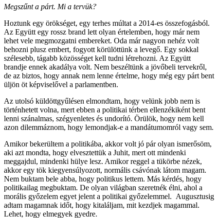
Megszűnt a párt. Mi a tervük?
Hoztunk egy örökséget, egy terhes múltat a 2014-es összefogásból.
Az Együtt egy rossz brand lett olyan értelemben, hogy már nem
lehet vele megmozgatni embereket. Oda már nagyon nehéz volt
behozni plusz embert, fogyott körülöttünk a levegő. Egy sokkal
szélesebb, tágabb közösséget kell tudni létrehozni. Az Együtt
brandje ennek akadálya volt. Nem beszéltünk a jövőbeli tervekről,
de az biztos, hogy annak nem lenne értelme, hogy még egy párt bent
üljön öt képviselővel a parlamentben.
Az utolsó küldöttgyűlésen elmondtam, hogy velünk jobb nem is
történhetett volna, mert ebben a politikai térben ellenzékiként bent
lenni szánalmas, szégyenletes és undorító. Örülök, hogy nem kell
azon dilemmáznom, hogy lemondjak-e a mandátumomról vagy sem.
Amikor bekerültem a politikába, akkor volt jó pár olyan ismerősöm,
aki azt mondta, hogy elvesztettük a Juhit, mert ott mindenki
meggajdul, mindenki hülye lesz. Amikor reggel a tükörbe nézek,
akkor egy tök kiegyensúlyozott, normális csávónak látom magam.
Nem buktam bele abba, hogy politikus lettem. Más kérdés, hogy
politikailag megbuktam. De olyan világban szeretnék élni, ahol a
morális győzelem egyet jelent a politikai győzelemmel. Augusztusig
adtam magamnak időt, hogy kitaláljam, mit kezdjek magammal.
Lehet, hogy elmegyek gyedre.