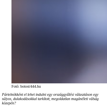
Fotó
:
botost/444.hu
Pártelnökként el lehet indulni egy országgyűlési választáson egy
súlyos, dulakodásokkal tarkított, megoldatlan magánéleti válság
közepén?