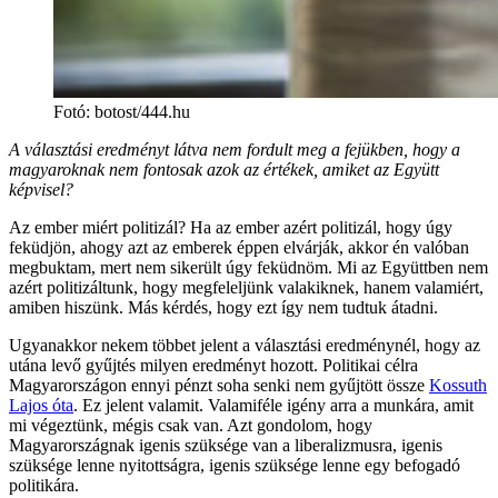
Fotó
:
botost/444.hu
A választási eredményt látva nem fordult meg a fejükben, hogy a
magyaroknak nem fontosak azok az értékek, amiket az Együtt
képvisel?
Az ember miért politizál? Ha az ember azért politizál, hogy úgy
feküdjön, ahogy azt az emberek éppen elvárják, akkor én valóban
megbuktam, mert nem sikerült úgy feküdnöm. Mi az Együttben nem
azért politizáltunk, hogy megfeleljünk valakiknek, hanem valamiért,
amiben hiszünk. Más kérdés, hogy ezt így nem tudtuk átadni.
Ugyanakkor nekem többet jelent a választási eredménynél, hogy az
utána levő gyűjtés milyen eredményt hozott. Politikai célra
Magyarországon ennyi pénzt soha senki nem gyűjtött össze
Kossuth
Lajos óta
. Ez jelent valamit. Valamiféle igény arra a munkára, amit
mi végeztünk, mégis csak van. Azt gondolom, hogy
Magyarországnak igenis szüksége van a liberalizmusra, igenis
szüksége lenne nyitottságra, igenis szüksége lenne egy befogadó
politikára.