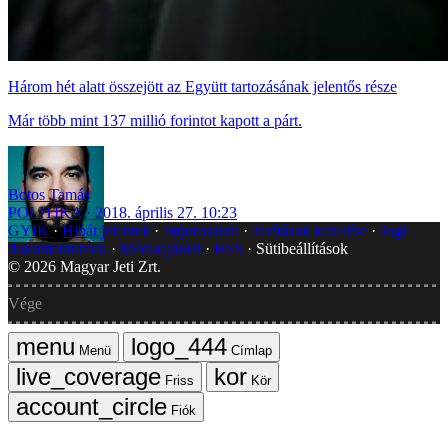
Három hét alatt összejött az Együtt tartozásának jelentős része
Már több mint 137 millió forintot kapott a párt.
Botos Tamás
POLITIKA
2018. április 27. 10:23
GYIK
Hibát jelentek
Impresszum
Javítások kezelése
Jogi
dokumentumok
Médiaajánlat
RSS
Sütibeállítások
©
2026
Magyar Jeti Zrt.
Vége
Menü
Címlap
Friss
Kör
Fiók