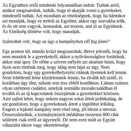
Az Együttben erről mindenki folyamatában tudott. Tudtak arról,
amikor megzsaroltak, tudták, hogy el akarják venni a gyerekeket,
mindenről tudtak. Azt mondtam az elnökségnek, hogy ha bármikor
azt mondják, hogy ez terheli az Együttet, akkor egy szavukba telik,
és én ott sem vagyok, lemondok, azt teszem, ami jó az Együttnek.
Az Elnökség döntése volt, hogy maradjak.
Számoltak vele, hogy az ügy a kampányban elő fog jönni?
Egy ponton túl, miután kvázi megzsaroltak, illetve jelezték, hogy ha
nem mondok le a gyerekekről, akkor a nyilvánossághoz fordulnak,
akkor már igen. De előtte a szívem mélyén azt akartam hinni, hogy
ilyen nem történik meg, hogy idáig nem fajul az ügy. Nem
gondolom, hogy egy gyerekelhelyezési vitának ilyennek kell lennie.
Nem feltétlenül kéne küzdelemnek lennie, ha elválik két szülő, és
korábban úgy tűnt, nálunk sem lesz ebből konfliktus. Láttam számos
olyan szétment családot, amelyik normális mozaikcsaládban él
tovább és az új kapcsolatok összejárnak a gyerekekkel közösen.
Ami zajlott lehet, hogy nekem nagyon sokat ártott politikailag, de
azt gondolom, hogy a gyerekeknek ártott a legtöbbet lelkileg.
Engem a lejárató kampány nem visel meg, jól bírom a stresszt.
Összeszámoltuk, a kormányközeli médiában összesen 800 cikk
született csak erről az ügyemről. De nem ezen múlt az Együtt
választási sikere vagy sikertelensége.