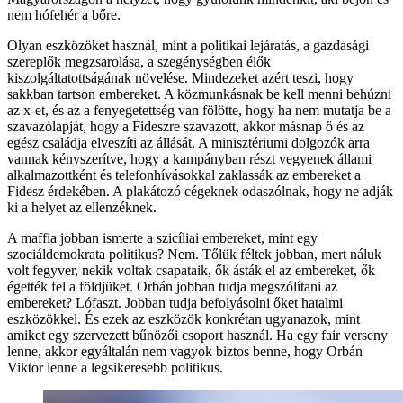
nem hófehér a bőre.
Olyan eszközöket használ, mint a politikai lejáratás, a gazdasági
szereplők megzsarolása, a szegénységben élők
kiszolgáltatottságának növelése. Mindezeket azért teszi, hogy
sakkban tartson embereket. A közmunkásnak be kell menni behúzni
az x-et, és az a fenyegetettség van fölötte, hogy ha nem mutatja be a
szavazólapját, hogy a Fideszre szavazott, akkor másnap ő és az
egész családja elveszíti az állását. A minisztériumi dolgozók arra
vannak kényszerítve, hogy a kampányban részt vegyenek állami
alkalmazottként és telefonhívásokkal zaklassák az embereket a
Fidesz érdekében. A plakátozó cégeknek odaszólnak, hogy ne adják
ki a helyet az ellenzéknek.
A maffia jobban ismerte a szicíliai embereket, mint egy
szociáldemokrata politikus? Nem. Tőlük féltek jobban, mert náluk
volt fegyver, nekik voltak csapataik, ők ásták el az embereket, ők
égették fel a földjüket. Orbán jobban tudja megszólítani az
embereket? Lófaszt. Jobban tudja befolyásolni őket hatalmi
eszközökkel. És ezek az eszközök konkrétan ugyanazok, mint
amiket egy szervezett bűnözői csoport használ. Ha egy fair verseny
lenne, akkor egyáltalán nem vagyok biztos benne, hogy Orbán
Viktor lenne a legsikeresebb politikus.