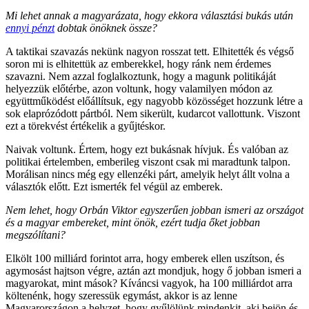
Mi lehet annak a magyarázata, hogy ekkora választási bukás után
ennyi pénzt
dobtak önöknek össze?
A taktikai szavazás nekünk nagyon rosszat tett. Elhitették és végső
soron mi is elhitettük az emberekkel, hogy ránk nem érdemes
szavazni. Nem azzal foglalkoztunk, hogy a magunk politikáját
helyezzük előtérbe, azon voltunk, hogy valamilyen módon az
együttműködést előállítsuk, egy nagyobb közösséget hozzunk létre a
sok elaprózódott pártból. Nem sikerült, kudarcot vallottunk. Viszont
ezt a törekvést értékelik a gyűjtéskor.
Naivak voltunk. Értem, hogy ezt bukásnak hívjuk. És valóban az
politikai értelemben, emberileg viszont csak mi maradtunk talpon.
Morálisan nincs még egy ellenzéki párt, amelyik helyt állt volna a
választók előtt. Ezt ismerték fel végül az emberek.
Nem lehet, hogy Orbán Viktor egyszerűen jobban ismeri az országot
és a magyar embereket, mint önök, ezért tudja őket jobban
megszólítani?
Elkölt 100 milliárd forintot arra, hogy emberek ellen uszítson, és
agymosást hajtson végre, aztán azt mondjuk, hogy ő jobban ismeri a
magyarokat, mint mások? Kíváncsi vagyok, ha 100 milliárdot arra
költenénk, hogy szeressük egymást, akkor is az lenne
Magyarországon a helyzet, hogy gyűlölünk mindenkit, aki bejön és