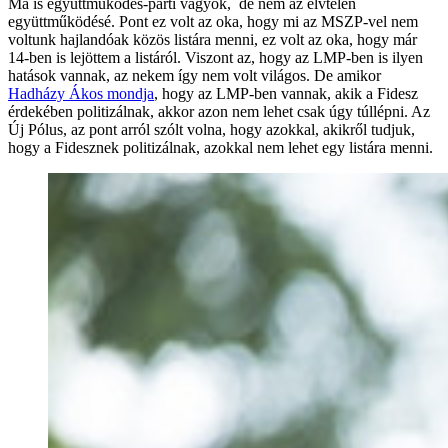
Ma is együttműködés-párti vagyok, de nem az elvtelen
együttműködésé. Pont ez volt az oka, hogy mi az MSZP-vel nem
voltunk hajlandóak közös listára menni, ez volt az oka, hogy már
14-ben is lejöttem a listáról. Viszont az, hogy az LMP-ben is ilyen
hatások vannak, az nekem így nem volt világos. De amikor
Hadházy Ákos mondja
, hogy az LMP-ben vannak, akik a Fidesz
érdekében politizálnak, akkor azon nem lehet csak úgy túllépni. Az
Új Pólus, az pont arról szólt volna, hogy azokkal, akikről tudjuk,
hogy a Fidesznek politizálnak, azokkal nem lehet egy listára menni.