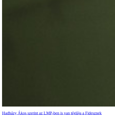
Hadházy Ákos szerint az LMP-ben is van téglája a Fidesznek