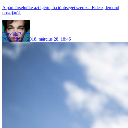
A párt társelnöke azt ígérte, ha többséget szerez a Fidesz, lemond
posztjáról.
Horváth Bence
POLITIKA
2018. március 28. 18:46