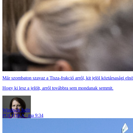
Már szombaton szavaz a Tisza-frakció arról, kit jelöl köztársasági el
Hogy ki lesz a jelölt, arról továbbra sem mondanak semmit.
Windisch Judit
POLITIKA
ma 9:34