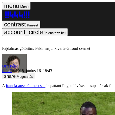
Menü
Kinézet
Jelentkezz be!
Fájdalmas gólöröm: Fekir majd' kiverte Giroud szemét
Urfi Péter
futball
2018. június 16. 18:43
Megosztás
A
francia-ausztrál meccsen
bepattant Pogba lövése, a csapattársak futot