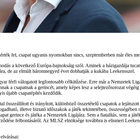
 kérték fel, csapat ugyanis nyomokban sincs, szeptemberben már éles 
apodás a következő Európa-bajnoksáig szól. Aminek a házigazdája tucatn
ára, de az elmúlt háromnegyed évet dobhatják a kukába Leekensszel.
ar férfi válogatott legfontosabb célkitűzése. Erre már a Nemzetek Ligá
ak a csapatnak a gerincét, amely képes lesz a selejtezősorozat végéig a
gyis újabb csapatépítés kezdődik.
 összeállított és irányított, különböző összetételű csapatok a lejátszo
adható, illetve biztató időszakok a játék tekintetében, összességében ne
pat gerince és játéka a Nemzetek Ligájára. Sem a fiatalítás, sem a játé
ődése felbontásáról. Az MLSZ elnöksége továbbra is elismeri Leekens s
 elvárásai: