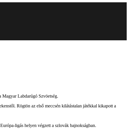
t a Magyar Labdarúgó Szvöetség.
ekenstől. Rögtön az első meccsén kilátástalan játékkal kikapott a
l Európa-ligás helyen végzett a szlovák bajnokságban.