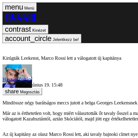
Menü
Kinézet
Jelentkezz be!
Kirúgták Leekenst, Marco Rossi lett a válogatott új kapitánya
Haszán Zoltán
futball
2018. június 19. 15:48
Megosztás
Mindössze négy barátságos meccs jutott a belga Georges Leekensnek
Már az is érthetetlen volt, hogy miért választották őt tavaly ősszel a
válogatott Kazahsztántól, aztán Skóciától, majd jött egy értékelhetet
Az új kapitány az olasz Marco Rossi lett, aki tavaly bajnoki címet n