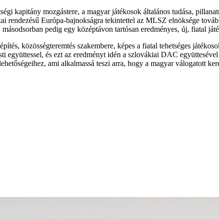
gi kapitány mozgástere, a magyar játékosok általános tudása, pillanatn
hazai rendezésű Európa-bajnokságra tekintettel az MLSZ elnöksége továbbr
 másodsorban pedig egy középtávon tartósan eredményes, új, fiatal játé
tépítés, közösségteremtés szakembere, képes a fiatal tehetséges játékoso
esti együttessel, és ezt az eredményt idén a szlovákiai DAC együttesév
lehetőségeihez, ami alkalmassá teszi arra, hogy a magyar válogatott ke