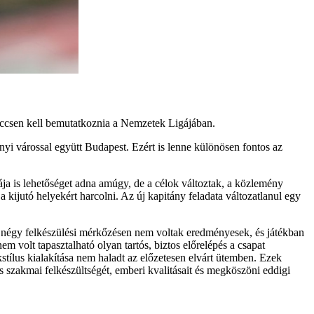
meccsen kell bemutatkoznia a Nemzetek Ligájában.
yi várossal együtt Budapest. Ezért is lenne különösen fontos az
ja is lehetőséget adna amúgy, de a célok változtak, a közlemény
 kijutó helyekért harcolni. Az új kapitány feladata változatlanul egy
tt négy felkészülési mérkőzésen nem voltak eredményesek, és játékban
m volt tapasztalható olyan tartós, biztos előrelépés a csapat
kstílus kialakítása nem haladt az előzetesen elvárt ütemben. Ezek
zakmai felkészültségét, emberi kvalitásait és megköszöni eddigi