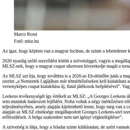
Marco Rossi
Fotó
:
mlsz.hu
Az igaz, hogy képben van a magyar fociban, de szinte a lehetetlenre
2020 nyaráig szóló szerződést kötött a szövetséggel, vagyis a megáll
MLSZ-nek, hogy a magyar csapat sikeresen kiverekedje magát a torn
Az MLSZ azt írja, hogy továbbra is a 2020-as Eb-döntőbe jutás a magy
szerint „a Nemzetek Ligájában már tétmérkőzéseken kell kialakítani ann
versenyképes csapat kialakítása új, fiatal játékosok beépítésével”. Va
Leekens tevékenységét így értékeli az MLSZ: „A Georges Leekens által
sem mutattak határozott fejlődést. Noha voltak a négy mérkőzésen elfog
teljesítményében, amely alapján kijelenthető lenne, hogy meg van a csa
alapján az MLSZ elnöksége megállapodott Georges Leekens-szel szerz
erőfeszítéseit. A belga szakember nem tart igényt végkielégítésre”.
A szövetség is látja, hogy a feladat szinte kilátástalan, de azért vannak