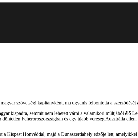
 magyar szövetségi kapitányként, ma ugyanis felbontotta a szerződésé
 magyar kispadra, semmit nem lehetett várni a valamikori múltjából élő Le
len döntetlen Fehéroroszországban és egy újabb vereség Ausztrália ellen.
yert a Kispest Honvéddal, majd a Dunaszerdahely edzője lett, amelyikke