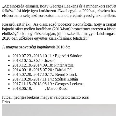
„Az elnökség elismeri, hogy Georges Leekens és a mindenkori szövetsé
felkészülési ideje igen korlátozott. Ezzel együtt a 2020-as, részben 
elsősorban a selejtező-sorozaton mutatott eredményesség tekintetében,
Rossiról ezt írják: „Az olasz edző többször bizonyította, hogy a csapa
bajnoki siker mellett korábban (2013-ban) bronzérmet szerzett a kisp
elnökségének megítélése alapján, jól illeszkedik a magyar labdarúgás 
2020-ban ütőképes együttes kialakításának feladatát.”
A magyar szövetségi kapitányok 2010 óta
2010.07.23.-2013.10.11.: Egervári Sándor
2013.10.15.: Csábi József
2013.12.19.-2014.09.18: Pintér Attila
2014.09.18.-2015.07.20.: Dárdai Pál
2015.07.20.-2017.10.17.: Bernd Storck
2017.10.20.-2017.11.14.: Szélesi Zoltán
2017.11.15.-2018.06.19.: Georges Leekens
2018.06.19.- : Marco Rossi
futball
georges leekens
magyar válogatott
marco rossi
Friss