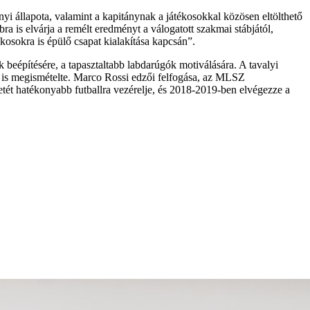
yi állapota, valamint a kapitánynak a játékosokkal közösen eltölthető
a is elvárja a remélt eredményt a válogatott szakmai stábjától,
kosokra is épülő csapat kialakítása kapcsán”.
k beépítésére, a tapasztaltabb labdarúgók motiválására. A tavalyi
el is megismételte. Marco Rossi edzői felfogása, az MLSZ
retét hatékonyabb futballra vezérelje, és 2018-2019-ben elvégezze a