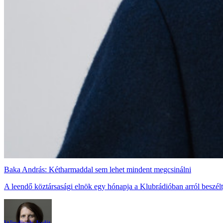
Baka András: Kétharmaddal sem lehet mindent megcsinálni
A leendő köztársasági elnök egy hónapja a Klubrádióban arról beszélt, 