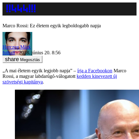
Marco Rossi: Ez életem egyik legboldogabb napja
Herczeg Márk
futball
2018. június 20. 8:56
Megosztás
„A mai életem egyik legjobb napja” –
írja a Facebookon
Marco
Rossi, a magyar labdarúgó-válogatott
kedden kinevezett új
szövetségi kapitánya
.