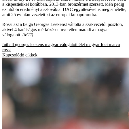
a kispestiekkel korábban, 2013-ban bronzérmet szerzett, idén pedig
ez utóbbi eredményt a szlovákiai DAC együttesével is megismételte,
amit 25 év után vezetett ki az európai kupaporondra.
Rossi azt a belga Georges Leekenst váltotta a szakvezetői poszton,
akivel 4 barátságos mérkőzésen nyeretlen maradt a magyar
válogatott.
(MTI)
futball
georges leekens
magyar válogatott
élet
magyar foci
marco
rossi
Kapcsolódó cikkek