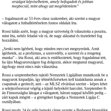
országot képviselhetem, amely befogadott és jobban
megbecsül, mint ahogy azt megérdemlem”
– fogalmazott az 53 éves olasz szakember, aki szerint a magyar
válogatott a futballtörténelem fontos oldalait írta.
Rossi hálás azért, hogy a magyar szövetség őt választotta a posztra,
mint írta, nehéz feladat vár rá, de nagy alázattal és tisztelettel fog
hozzálátni.
„Senki nem ígérheti, hogy minden meccset megnyerünk. Amit
ígérhetek, az a profizmus, a szenvedély, a szeretet és a rengeteg
munka” – írta Rossi, aki arra is emlékeztetett, hogy fogadalmat tett,
ha újra Magyarországon fog dolgozni, akkor megtanul magyarul,
úgyhogy most nincs más választása.
Rossi a szeptemberben rajtoló Nemzetek Ligájában mutatkozik be a
magyarok kispadján, így tétmérkőzéseken kell kialakítania annak a
csapatnak a gerincét, ami – az MLSZ elvárásai szerint – képes lehet
a selejtezősorozat végéig a kijutó helyekért harcolni. Szeptember 8-
án Finnországba látogat a válogatott, három nappal később pedig –
zárt kapuk mögött – a görögöket fogadja a Nemzetek Ligája C
osztályában.
Rossi tavaly 24 év után bajnoki címre vezette a Budapest Honvédot,