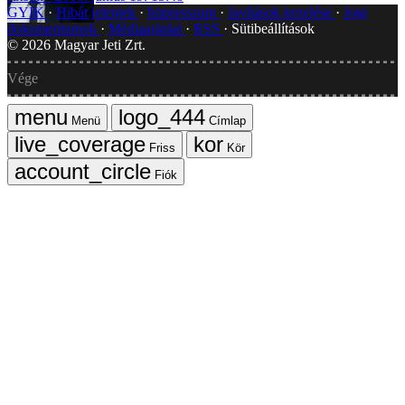
GYIK
Hibát jelentek
Impresszum
Javítások kezelése
Jogi
dokumentumok
Médiaajánlat
RSS
Sütibeállítások
©
2026
Magyar Jeti Zrt.
Vége
Menü
Címlap
Friss
Kör
Fiók