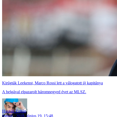
Kirúgták Leekenst, Marco Rossi lett a válogatott új kapitánya
A belgával elpazarolt háromnegyed évet az MLSZ.
Haszán Zoltán
futball
2018. június 19. 15:48