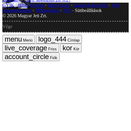
GYIK
Hibát jelentek
Impresszum
Javítások kezelése
Jogi
dokumentumok
Médiaajánlat
RSS
Sütibeállítások
©
2026
Magyar Jeti Zrt.
Vége
Menü
Címlap
Friss
Kör
Fiók