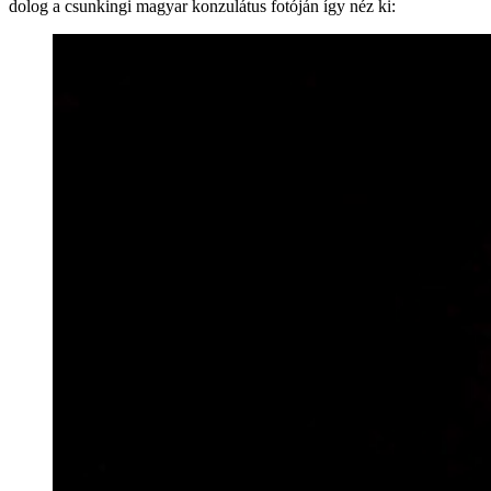
dolog a csunkingi magyar konzulátus fotóján így néz ki: