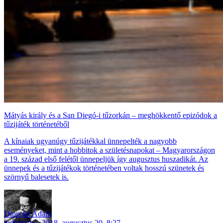
Mátyás király és a San Diegó-i tűzorkán – meghökkentő epizódok a
tűzijáték történetéből
A kínaiak ugyanúgy tűzijátékkal ünnepelték a nagyobb
eseményeket, mint a hobbitok a születésnapokat – Magyarországon
a 19. század első felétől ünnepeljük így augusztus huszadikát. Az
ünnepek és a tűzijátékok történetében voltak hosszú szünetek és
szörnyű balesetek is.
Dippold Ádám
tudomány
2018. augusztus 20. 8:27