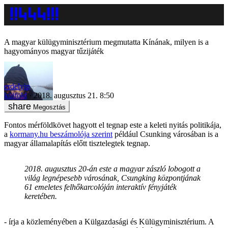
A magyar külügyminisztérium megmutatta Kínának, milyen is a
hagyományos magyar tűzijáték
erdelyip
külföld
2018. augusztus 21. 8:50
Megosztás
Fontos mérföldkövet hagyott el tegnap este a keleti nyitás politikája,
a
kormany.hu beszámolója szerint
például Csunking városában is a
magyar államalapítás előtt tisztelegtek tegnap.
2018. augusztus 20-án este a magyar zászló lobogott a
világ legnépesebb városának, Csungking központjának
61 emeletes felhőkarcolóján interaktív fényjáték
keretében.
- írja a közleményében a Külgazdasági és Külügyminisztérium. A