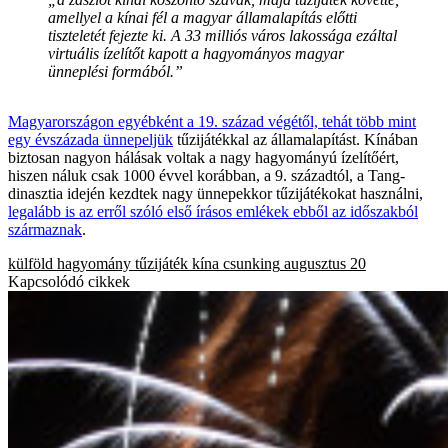
amellyel a kínai fél a magyar államalapítás előtti
tiszteletét fejezte ki. A 33 milliós város lakossága ezáltal
virtuális ízelítőt kapott a hagyományos magyar
ünneplési formából.”
Magyarországon egyébként a 19. század végétől, tehát több mint
egy évszázada ünnepeljük
tűzijátékkal az államalapítást. Kínában
biztosan nagyon hálásak voltak a nagy hagyományú ízelítőért,
hiszen náluk csak 1000 évvel korábban, a 9. századtól, a Tang-
dinasztia idején kezdtek nagy ünnepekkor tűzijátékokat használni,
legalább is az erről szóló első írásos emlékek ebből az időszakból
származnak
.
külföld
hagyomány
tűzijáték
kína
csunking
augusztus 20
Kapcsolódó cikkek