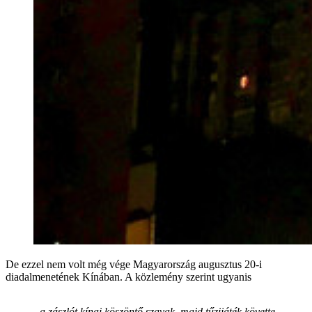
De ezzel nem volt még vége Magyarország augusztus 20-i
diadalmenetének Kínában. A közlemény szerint ugyanis
„a zászlót kínai köszöntő szavak, majd tűzijáték követte,