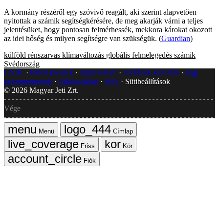
A kormány részéről egy szóvivő reagált, aki szerint alapvetően
nyitottak a számik segítségkérésére, de meg akarják várni a teljes
jelentésüket, hogy pontosan felmérhessék, mekkora károkat okozott
az idei hőség és milyen segítségre van szükségük. (
Guardian
)
külföld
rénszarvas
klímaváltozás
globális felmelegedés
számik
Svédország
GYIK
Hibát jelentek
Impresszum
Javítások kezelése
Jogi
dokumentumok
Médiaajánlat
RSS
Sütibeállítások
©
2026
Magyar Jeti Zrt.
Vége
Menü
Címlap
Friss
Kör
Fiók