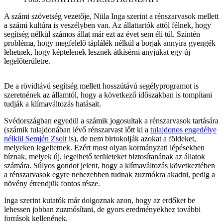
A számi szövetség vezetője, Niila Inga szerint a rénszarvasok mellett
a számi kultúra is veszélyben van. Az állattartók attól félnek, hogy
segítség nélkül számos állat már ezt az évet sem éli túl. Szintén
probléma, hogy megfelelő táplálék nélkül a borjak annyira gyengék
lehetnek, hogy képtelenek lesznek átkísérni anyjukat egy új
legelőterületre.
De a rövidtávú segítség mellett hosszútávú segélyprogramot is
szeretnének az államtól, hogy a következő időszakban is tompítani
tudják a klímaváltozás hatásait.
Svédországban egyedül a számik jogosultak a rénszarvasok tartására
(számik tulajdonában lévő rénszarvast lőtt ki a
tulajdonos engedélye
nélkül Semjén Zsolt
is), de nem birtokolják azokat a földeket,
melyeken legeltetnek. Ezért most olyan kormányzati lépésekben
bíznak, melyek új, legelhető területeket biztosítanának az állatok
számára. Súlyos gondot jelent, hogy a klímaváltozás következtében
a rénszarvasok egyre nehezebben tudnak zuzmókra akadni, pedig a
növény étrendjük fontos része.
Inga szerint kutatók már dolgoznak azon, hogy az erdőket be
lehessen jobban zuzmósítani, de gyors eredményekhez további
források kellenének.