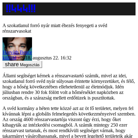
A szokatlanul forró nyár miatt éhezés fenyegeti a svéd
rénszarvasokat
Horváth Bence
külföld
2018. augusztus 22. 16:32
Megosztás
Állami segítséget kérnek a rénszarvastartó számik, mivel az idei,
szokatlanul forró svéd nyár súlyosan érintette környezetüket, és félő,
hogy a hőség következtében ellehetetlenül az életmódjuk. Idén
júliusban rendre 30 fok fölött volt a hőmérséklet napközben az
országban, és a szárazság mellett erdőtüzek is pusztítottak.
A svéd kormány a héten tette közzé azt az öt fő területet, melyen fel
kívánnak lépni a globális felmelegedés következményeivel szemben.
Az ország 4600 rénszarvastartója viszont úgy érzi, hogy őket
kihagyták az intézkedési csomagból. A számik mintegy 250 ezer
rénszarvast tartanak, és most rendkívüli segítséget várnak, hogy
takarmányt vásárolhassanak, mivel a bevett legeltető területeik akár