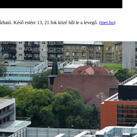
ható. Késő estére 13, 21 fok közé hűl le a levegő. (
met.hu
)