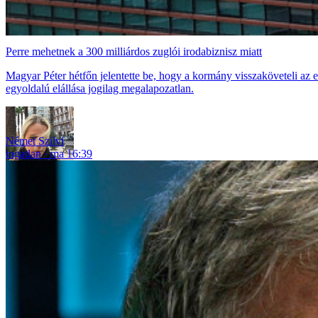
Perre mehetnek a 300 milliárdos zuglói irodabiznisz miatt
Magyar Péter hétfőn jelentette be, hogy a kormány visszaköveteli az 
egyoldalú elállása jogilag megalapozatlan.
Német Szilvi
ingatlan
ma 16:39