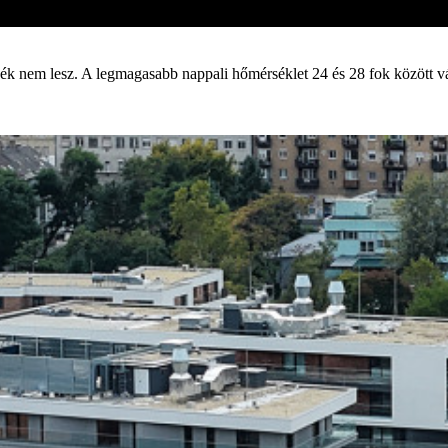
k nem lesz. A legmagasabb nappali hőmérséklet 24 és 28 fok között vár