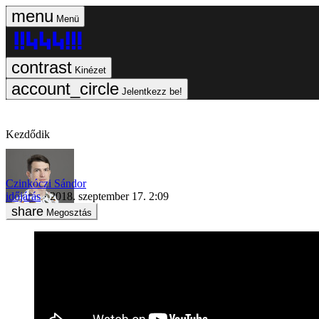
Menü
Kinézet
Jelentkezz be!
Kezdődik
Czinkóczi Sándor
időjárás
2018. szeptember 17. 2:09
Megosztás