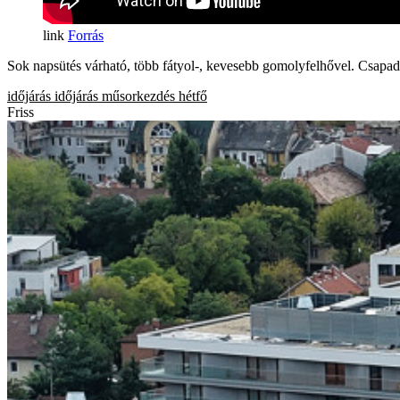
Forrás
Sok napsütés várható, több fátyol-, kevesebb gomolyfelhővel. Csapadé
időjárás
időjárás
műsorkezdés
hétfő
Friss