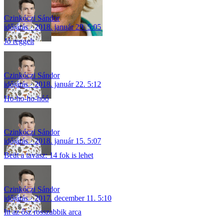
Czinkóczi Sándor
időjárás
2018. január 29. 5:05
Jó reggelt
Czinkóczi Sándor
időjárás
2018. január 22. 5:12
Ho-ho-ho-hóó
Czinkóczi Sándor
időjárás
2018. január 15. 5:07
Beüt a tavasz: 14 fok is lehet
Czinkóczi Sándor
időjárás
2017. december 11. 5:10
Itt az ősz rosszabbik arca