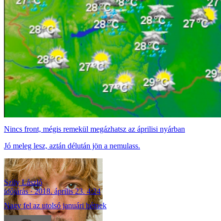
Nincs front, mégis remekül megázhatsz az áprilisi nyárban
Jó meleg lesz, aztán délután jön a nemulass.
Szily László
időjárás
2018. április 23. 4:24
Nagy fel az utolsó januári hétnek