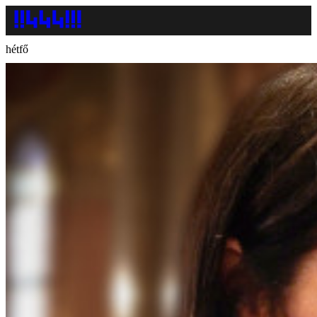
hétfő