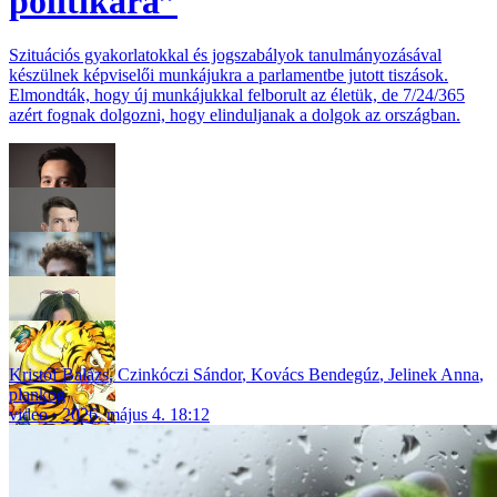
politikára”
Szituációs gyakorlatokkal és jogszabályok tanulmányozásával
készülnek képviselői munkájukra a parlamentbe jutott tiszások.
Elmondták, hogy új munkájukkal felborult az életük, de 7/24/365
azért fognak dolgozni, hogy elinduljanak a dolgok az országban.
Kristóf Balázs
,
Czinkóczi Sándor
,
Kovács Bendegúz
,
Jelinek Anna
,
plankog
video
2026. május 4. 18:12