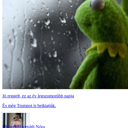
Jó reggelt, ez az év legszomorúbb napja
És még Trumpot is beiktatják.
Diószegi-Horváth Nóra