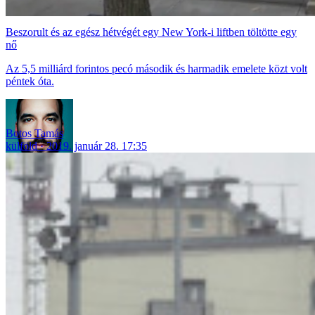
Beszorult és az egész hétvégét egy New York-i liftben töltötte egy
nő
Az 5,5 milliárd forintos pecó második és harmadik emelete közt volt
péntek óta.
Botos Tamás
külföld
2019. január 28. 17:35