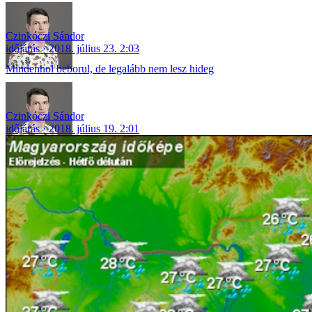
Czinkóczi Sándor
időjárás
2018. július 23. 2:03
Mindenhol beborul, de legalább nem lesz hideg
Czinkóczi Sándor
időjárás
2018. július 19. 2:01