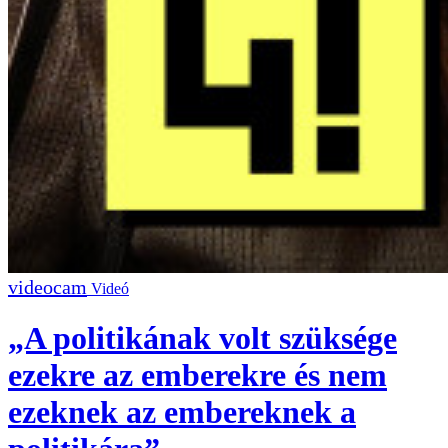
Videó
„A politikának volt szüksége
ezekre az emberekre és nem
ezeknek az embereknek a