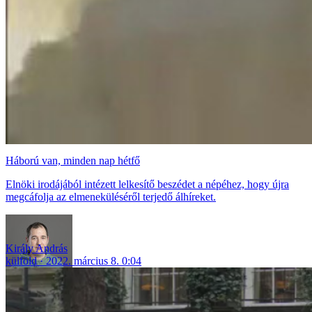
Háború van, minden nap hétfő
Elnöki irodájából intézett lelkesítő beszédet a népéhez, hogy újra
megcáfolja az elmeneküléséről terjedő álhíreket.
Király András
külföld
2022. március 8. 0:04