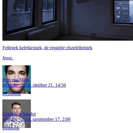
Fellegek keletkeznek, de reggelre elszelelhetnek
Jessz.
Herczeg Márk
időjárás
2018. október 21. 14:56
Kezdődik
Czinkóczi Sándor
időjárás
2018. szeptember 17. 2:09
Indulunk