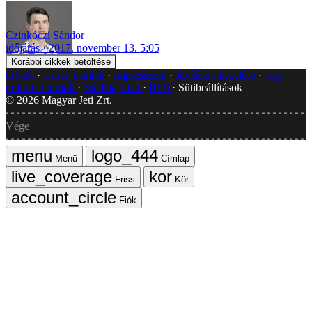
Czinkóczi Sándor
időjárás
2017. november 13. 5:05
Korábbi cikkek betöltése
GYIK
Hibát jelentek
Impresszum
Javítások kezelése
Jogi
dokumentumok
Médiaajánlat
RSS
Sütibeállítások
©
2026
Magyar Jeti Zrt.
Vége
Menü
Címlap
Friss
Kör
Fiók