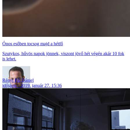
Ónos esőben tocsog majd a hétfő
Szutykos, hűvös napok jönnek, viszont jövő hét végén akár 10 fok
is lehet.
Rényi Pál Dániel
időjárás
2019. január 27. 15:36