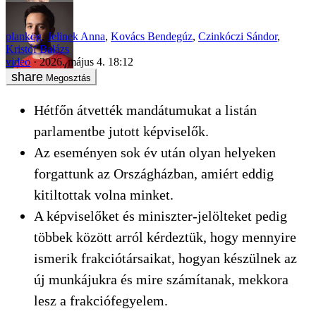
plankog
,
Jelinek Anna
,
Kovács Bendegúz
,
Czinkóczi Sándor
,
Kristóf Balázs
video
2026. május 4. 18:12
Megosztás
Hétfőn átvették mandátumukat a listán
parlamentbe jutott képviselők.
Az eseményen sok év után olyan helyeken
forgattunk az Országházban, amiért eddig
kitiltottak volna minket.
A képviselőket és miniszter-jelölteket pedig
többek között arról kérdeztük, hogy mennyire
ismerik frakciótársaikat, hogyan készülnek az
új munkájukra és mire számítanak, mekkora
lesz a frakciófegyelem.