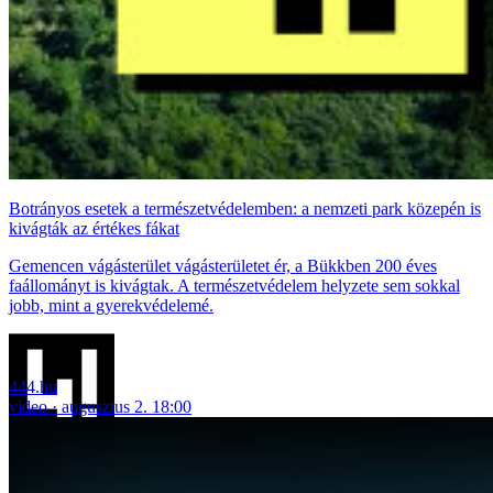
Botrányos esetek a természetvédelemben: a nemzeti park közepén is
kivágták az értékes fákat
Gemencen vágásterület vágásterületet ér, a Bükkben 200 éves
faállományt is kivágtak. A természetvédelem helyzete sem sokkal
jobb, mint a gyerekvédelemé.
444.hu
video
augusztus 2. 18:00