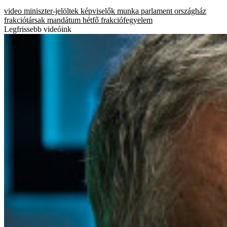
video
miniszter-jelöltek
képviselők
munka
parlament
országház
frakciótársak
mandátum
hétfő
frakciófegyelem
Legfrissebb videóink