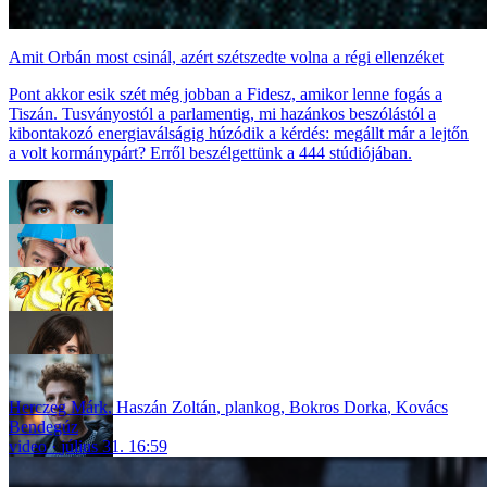
Amit Orbán most csinál, azért szétszedte volna a régi ellenzéket
Pont akkor esik szét még jobban a Fidesz, amikor lenne fogás a
Tiszán. Tusványostól a parlamentig, mi hazánkos beszólástól a
kibontakozó energiaválságig húzódik a kérdés: megállt már a lejtőn
a volt kormánypárt? Erről beszélgettünk a 444 stúdiójában.
Herczeg Márk
,
Haszán Zoltán
,
plankog
,
Bokros Dorka
,
Kovács
Bendegúz
video
július 31. 16:59