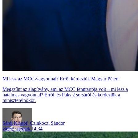
Mi lesz az MCC-vagyonnal? Erről kérdeztük Magyar Pétert
Megszűnt az alapítvány, ami az MCC fenntartója volt – mi lesz a
hatalmas vagyonnal? Erről, és Paks 2 sorsáról és kérdeztük a
miniszterelnököt.
Sárdi Kristóf
,
Czinkóczi Sándor
video
péntek 14:34