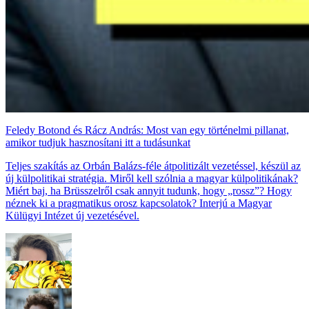
Feledy Botond és Rácz András: Most van egy történelmi pillanat,
amikor tudjuk hasznosítani itt a tudásunkat
Teljes szakítás az Orbán Balázs-féle átpolitizált vezetéssel, készül az
új külpolitikai stratégia. Miről kell szólnia a magyar külpolitikának?
Miért baj, ha Brüsszelről csak annyit tudunk, hogy „rossz”? Hogy
néznek ki a pragmatikus orosz kapcsolatok? Interjú a Magyar
Külügyi Intézet új vezetésével.