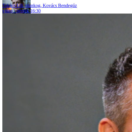
Takács Lili
,
plankog
,
Kovács Bendegúz
video
péntek 16:30