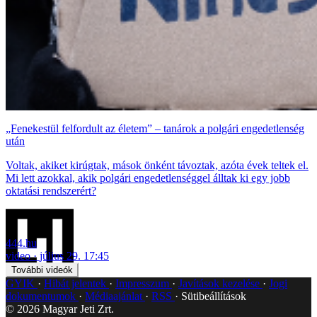
„Fenekestül felfordult az életem” – tanárok a polgári engedetlenség
után
Voltak, akiket kirúgtak, mások önként távoztak, azóta évek teltek el.
Mi lett azokkal, akik polgári engedetlenséggel álltak ki egy jobb
oktatási rendszerért?
444.hu
video
július 29. 17:45
További videók
GYIK
Hibát jelentek
Impresszum
Javítások kezelése
Jogi
dokumentumok
Médiaajánlat
RSS
Sütibeállítások
©
2026
Magyar Jeti Zrt.