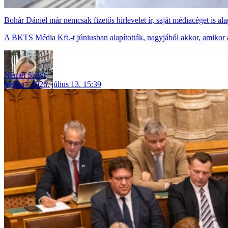
Bohár Dániel már nemcsak fizetős hírlevelet ír, saját médiacéget is alap
A BKTS Média Kft.-t júniusban alapították, nagyjából akkor, amikor a 
Német Szilvi
Média
2026. július 13. 15:39