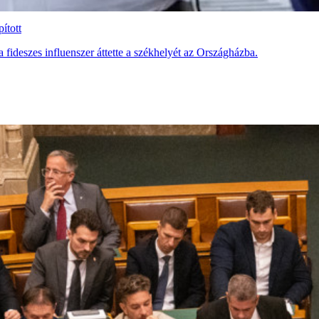
ított
fideszes influenszer áttette a székhelyét az Országházba.