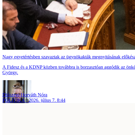
Nagy egyetértésben szavaztak az ügynökakták megnyitásának előkész
A Fidesz és a KDNP közben továbbra is borzasztóan aggódik az önkény 
György.
Diószegi-Horváth Nóra
POLITIKA
2026. július 7. 8:44