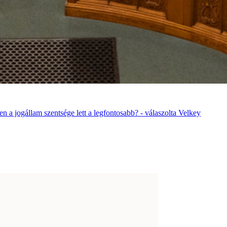
 a jogállam szentsége lett a legfontosabb? - válaszolta Velkey