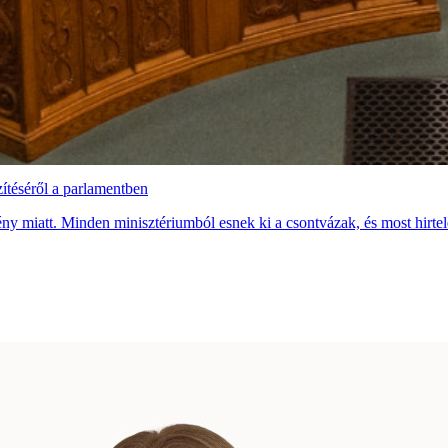
ítéséről a parlamentben
miatt. Minden minisztériumból esnek ki a csontvázak, és most hirtelen