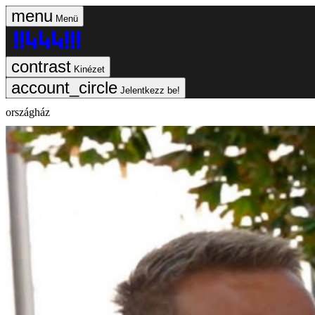
Menü
Kinézet
Jelentkezz be!
országház