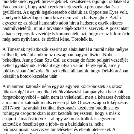
modelleknek, egyéb hírességeknek készítsenek rajongói oldalakat a
Facebookon, hogy aztán ezeken terjesszék a propagandát és a
gyűlöletet. Az egyik legsikeresebb oldaluk az Oppositee Eyes volt,
amelynek látszólag semmi köze nem volt a hadsereghez. Aztán
egyszer ez az oldal hamarabb adott hírt a hadsereg egyik sikeres
hadműveletéről, mint a hivatalos tájékoztatási szervek. A poszt alatt
a hadsereg egyik vezetője is kommentelt, azt, hogy ez az információ
még nem nyilvános, és törölni kéne. Törölték is.
A Timesnak nyilatkozók szerint az alakulatnál a morál néha mélyre
süllyedt, például amikor az országban nagyon tisztelt Nobel-
békedíjas, Aung Szan Szu Csi, az ország de facto polgári vezetőjét
kellett gyalázniuk. Például egy olyan valódi fényképről, amely
tolókocsiban ábrázolta őt, azt kellett állítaniuk, hogy Dél-Koreában
készült a botox-kezelése után.
A mianmari katonák néha egy az egyben kölcsönöztek az orosz
titkosszolgálat az amerikai elnökválasztási kampányban használt
forgatókönyvéből – talán nem is véletlenül, mert a kétezres években
a mianmari katonák rendszeresen jártak Oroszországba kiképzésre.
2017-ben, az arakáni etnikai tisztogatás kezdetén buddhista és
rohingya csoportokban is azt kezdték terjeszteni, hogy a másik
csoport támadást tervez – ahogy az orosz trollok is egyszerre
szították a feszültséget a jobb- és a baloldalon is, néha
párhuzamosan szervezve tüntetéseket és ellentüntetéseket. A