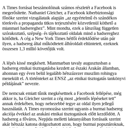
A Times forrásai beszámolóinak számos részletét a Facebook is
megerősítette. Nathaniel Gleicher, a Facebook kiberbiztonsági
főnöke szerint vizsgálataik alapján „az egyértelmű és szándékos
törekvés a propaganda titkos terjesztésére közvetlenül köthető a
mianmari hadsereghez”. Mint mondta, ezek a látszólag független
szórakoztató, szépség- és tájékoztató oldalak mind a hadsereghez
kötődtek. A cég a New York Times hétfői érdeklődése után pár
ilyen, a hadsereg által működtetett álhíroldalt eltüntetett, ezeknek
összesen 1,3 millió követőjük volt.
A lépés kissé megkésett. Mianmarban tavaly augusztusban a
hadsereg etnikai tisztogatásba kezdett az északi Arakán államban,
ahonnan egy éven belül legalább hétszázezer muszlim rohingya
menekült el. A történteket az ENSZ „az etnikai tisztogatás tankönyvi
példájának” nevezte.
De nemcsak emiatt tűnik megkésettnek a Facebook fellépése, még
akkor is, ha Gleicher szerint a cég most „jelentős lépéseket tett”
annak érdekében, hogy nehezebbé tegye az oldal ilyen jellegű
használatát. A Times nyomozása szerint ugyanis a burmai hadsereg
akciója évekkel az arakáni etnikai tisztogatások előtt kezdődött. A
hadsereg a főváros, Nepjida melletti laktanyáiban forrásaik szerint
akár hétszáz katona dolgozhatott azon, hogy burmai popsztároknak,