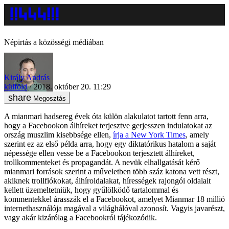
Népirtás a közösségi médiában
Király András
külföld
2018. október 20. 11:29
Megosztás
A mianmari hadsereg évek óta külön alakulatot tartott fenn arra,
hogy a Facebookon álhíreket terjesztve gerjesszen indulatokat az
ország muszlim kisebbsége ellen,
írja a New York Times
, amely
szerint ez az első példa arra, hogy egy diktatórikus hatalom a saját
népessége ellen vesse be a Facebookon terjesztett álhíreket,
trollkommenteket és propagandát. A nevük elhallgatását kérő
mianmari források szerint a műveletben több száz katona vett részt,
akiknek trollfiókokat, álhíroldalakat, hírességek rajongói oldalait
kellett üzemeltetniük, hogy gyűlölködő tartalommal és
kommentekkel árasszák el a Facebookot, amelyet Mianmar 18 millió
internethasználója magával a világhálóval azonosít. Vagyis javarészt,
vagy akár kizárólag a Facebookról tájékozódik.