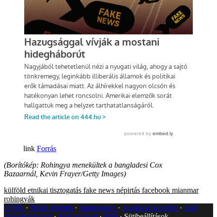
Forrás
(Borítókép: Rohingya menekültek a bangladesi Cox
Bazaarnál, Kevin Frayer/Getty Images)
külföld
etnikai tisztogatás
fake news
népirtás
facebook
mianmar
rohingyák
GYIK
Hibát jelentek
Impresszum
Javítások kezelése
Jogi
dokumentumok
Médiaajánlat
RSS
Sütibeállítások