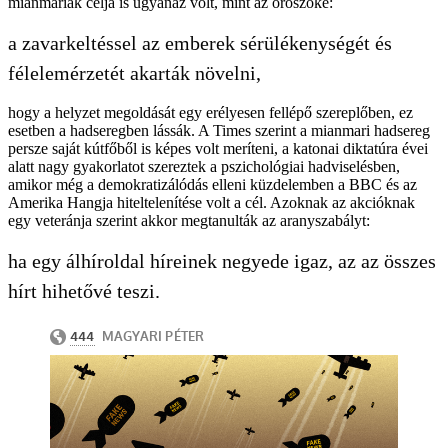
mianmariak célja is ugyanaz volt, mint az oroszoké:
a zavarkeltéssel az emberek sérülékenységét és
félelemérzetét akarták növelni,
hogy a helyzet megoldását egy erélyesen fellépő szereplőben, ez
esetben a hadseregben lássák. A Times szerint a mianmari hadsereg
persze saját kútfőből is képes volt meríteni, a katonai diktatúra évei
alatt nagy gyakorlatot szereztek a pszichológiai hadviselésben,
amikor még a demokratizálódás elleni küzdelemben a BBC és az
Amerika Hangja hiteltelenítése volt a cél. Azoknak az akcióknak
egy veteránja szerint akkor megtanulták az aranyszabályt:
ha egy álhíroldal híreinek negyede igaz, az az összes
hírt hihetővé teszi.