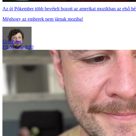
Az új Pókember több bevételt hozott az amerikai mozikban az első hé
Méghogy az emberek nem járnak moziba!
Urfi Péter
FILM
ma 9:00