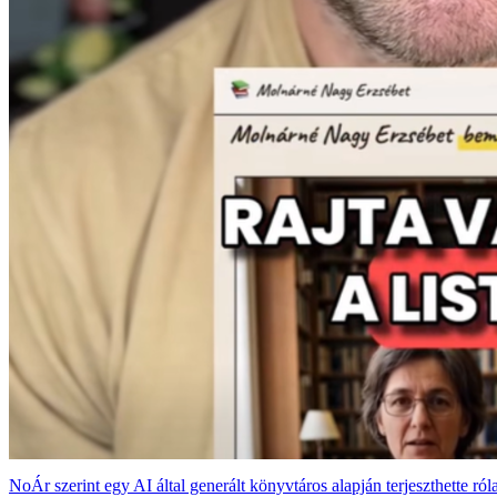
NoÁr szerint egy AI által generált könyvtáros alapján terjeszthette ról