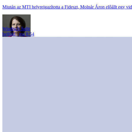
Miután az MTI helyreigazította a Fideszt, Molnár Áron előállt egy vid
Windisch Judit
belföld
ma 8:54