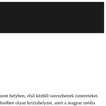
ont helyben, első kézből szerezhettek ismereteket.
lmőben olyan krízishelyzet, amit a magyar média