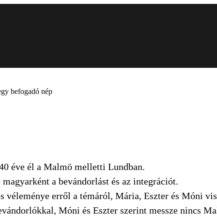
 egy befogadó nép
40 éve él a Malmö melletti Lundban.
 magyarként a bevándorlást és az integrációt.
éleménye erről a témáról, Mária, Eszter és Móni visz
evándorlókkal, Móni és Eszter szerint messze nincs Ma