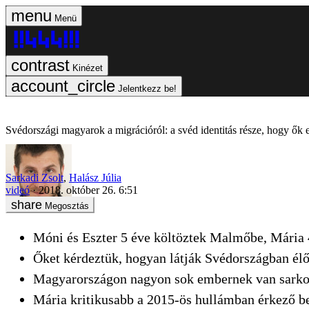
Menü
Kinézet
Jelentkezz be!
Svédországi magyarok a migrációról: a svéd identitás része, hogy ők
Sarkadi Zsolt
,
Halász Júlia
videó
2018. október 26. 6:51
Megosztás
Móni és Eszter 5 éve költöztek Malmőbe, Mária 
Őket kérdeztük, hogyan látják Svédországban élő
Magyarországon nagyon sok embernek van sarkos v
Mária kritikusabb a 2015-ös hullámban érkező b