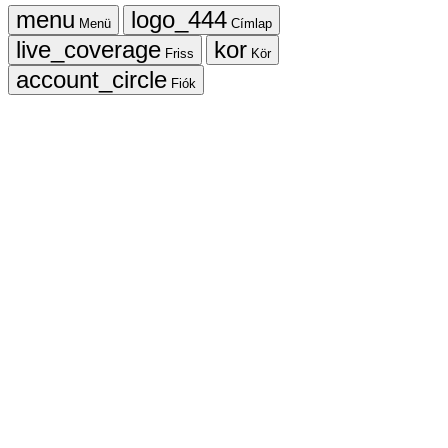
Menü
Címlap
Friss
Kör
Fiók