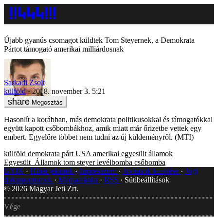
Újabb gyanús csomagot küldtek Tom Steyernek, a Demokrata
Pártot támogató amerikai milliárdosnak
Sarkadi Zsolt
külföld
2018. november 3. 5:21
Megosztás
Hasonlít a korábban, más demokrata politikusokkal és támogatókkal
együtt kapott csőbombákhoz, amik miatt már őrizetbe vettek egy
embert. Egyelőre többet nem tudni az új küldeményről. (MTI)
külföld
demokrata párt
USA
amerikai egyesült államok
Egyesült_Államok
tom steyer
levélbomba
csőbomba
GYIK
Hibát jelentek
Impresszum
Javítások kezelése
Jogi
dokumentumok
Médiaajánlat
RSS
Sütibeállítások
©
2026
Magyar Jeti Zrt.
Vége