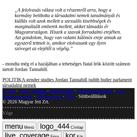
„A felolvasás válasz volt a részemről arra, hogy a
kormány betiltotta a társadalmi nemek tanulmányát és
kiállás volt azok mellett a szexuális kisebbségek és
marginalizált emberek mellett, akiket támadás ér
Magyarországon. Hiszek a szavak forradalmi erejében.
Azt gondolom, hogy van valami különös ereje annak az
egyszerű tettnek is, amikor elolvasunk egy ilyen
szöveget az elejétől a végéig.”
- mondta még el a hazájában a tehetséges fiatal írók között számon
tartott Jordan Tannahill.
POLITIKA
gender studies
Jordan Tannahill
judith butler
parlament
társadalmi nemek
GYIK
Hibát jelentek
Impresszum
Javítások kezelése
Jogi
dokumentumok
Médiaajánlat
RSS
Sütibeállítások
©
2026
Magyar Jeti Zrt.
Vége
Menü
Címlap
Friss
Kör