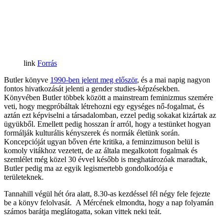
Forrás
Butler könyve
1990-ben jelent meg először
, és a mai napig nagyon
fontos hivatkozását jelenti a gender studies-képzésekben.
Könyvében Butler többek között a mainstream feminizmus szemére
veti, hogy megpróbáltak létrehozni egy egységes nő-fogalmat, és
aztán ezt képviselni a társadalomban, ezzel pedig sokakat kizártak az
ügyükből. Emellett pedig hosszan ír arról, hogy a testünket hogyan
formálják kulturális kényszerek és normák életünk során.
Koncepcióját ugyan bőven érte kritika, a feminzimuson belül is
komoly vitákhoz vezetett, de az általa megalkotott fogalmak és
szemlélet még közel 30 évvel később is meghatározóak maradtak,
Butler pedig ma az egyik legismertebb gondolkodója e
területeknek.
Tannahill végül hét óra alatt, 8.30-as kezdéssel fél négy fele fejezte
be a könyv felolvasát. A Mércének elmondta, hogy a nap folyamán
számos barátja meglátogatta, sokan vittek neki teát.