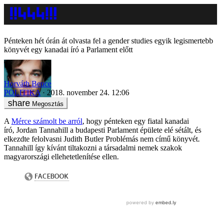
Pénteken hét órán át olvasta fel a gender studies egyik legismertebb
könyvét egy kanadai író a Parlament előtt
Horváth Bence
POLITIKA
2018. november 24. 12:06
Megosztás
A
Mérce számolt be arról
, hogy pénteken egy fiatal kanadai
író, Jordan Tannahill a budapesti Parlament épülete elé sétált, és
elkezdte felolvasni Judith Butler Problémás nem című könyvét.
Tannahill így kívánt tiltakozni a társadalmi nemek szakok
magyarországi ellehetetlenítése ellen.