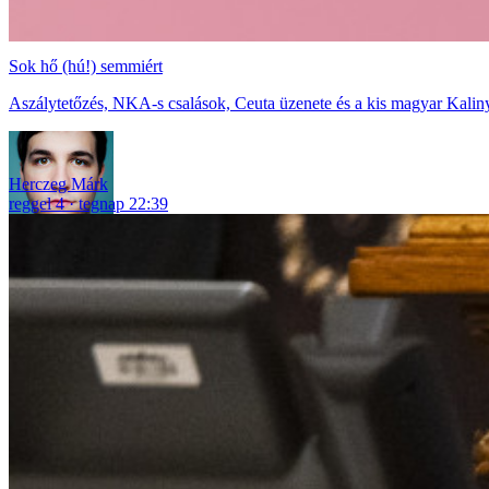
Sok hő (hú!) semmiért
Aszálytetőzés, NKA-s csalások, Ceuta üzenete és a kis magyar Kaliny
Herczeg Márk
reggel 4
tegnap 22:39