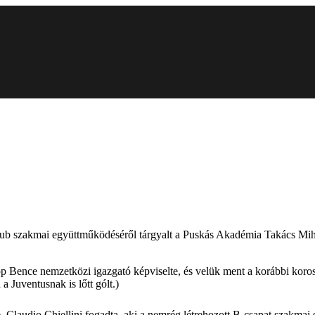
t klub szakmai együttműködéséről tárgyalt a Puskás Akadémia Takács Mih
pp Bence nemzetközi igazgató képviselte, és velük ment a korábbi koro
 Juventusnak is lőtt gólt.)
, Claudio Chiellini fogadta, aki a nemrég létrehozott B-csapat szakmai s