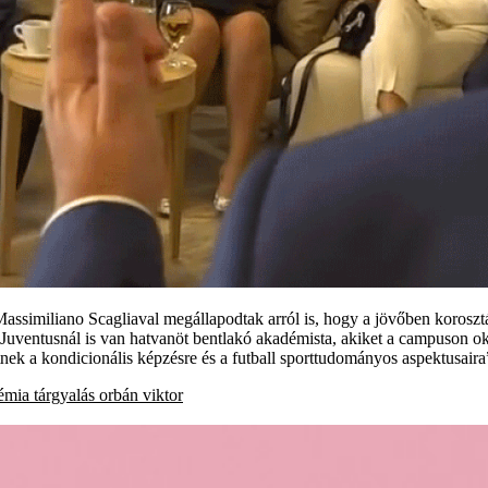
similiano Scagliaval megállapodtak arról is, hogy a jövőben korosztály
 Juventusnál is van hatvanöt bentlakó akadémista, akiket a campuson okt
nek a kondicionális képzésre és a futball sporttudományos aspektusair
émia
tárgyalás
orbán viktor