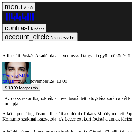
Menü
Kinézet
Jelentkezz be!
A felcsúti Puskás Akadémia a Juventusszal tárgyalt együttműködésről
Herczeg Márk
futball
2018. november 29. 13:00
Megosztás
„Az olasz rekordbajnoknál, a Juventusnál tett látogatása során a ké
honlapján.
A kétnapos látogatáson a felcsúti akadémia Takács Mihály mellett Pa
Komárno szakmai igazgatója. (A Lecce egykori focistája annak idején a
A küldöttséget a Juventus most is aktív ikonja, Giorgio Chiellini öccse