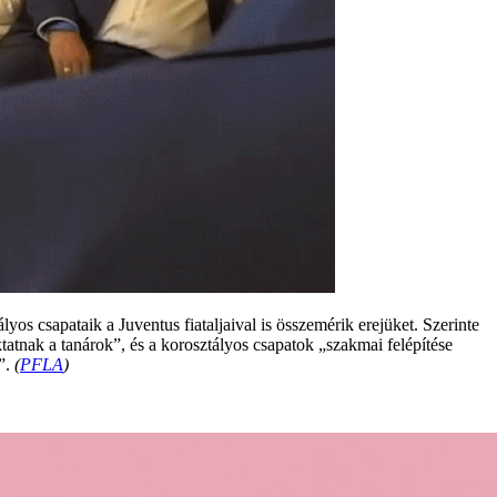
os csapataik a Juventus fiataljaival is összemérik erejüket. Szerinte
atnak a tanárok”, és a korosztályos csapatok „szakmai felépítése
a”.
(
PFLA
)