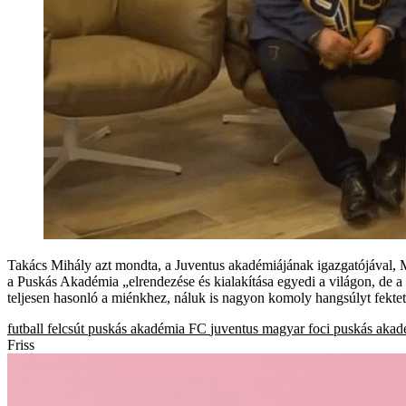
Takács Mihály azt mondta, a Juventus akadémiájának igazgatójával, Mas
a Puskás Akadémia „elrendezése és kialakítása egyedi a világon, de a
teljesen hasonló a miénkhez, náluk is nagyon komoly hangsúlyt fektet
futball
felcsút
puskás akadémia FC
juventus
magyar foci
puskás akad
Friss