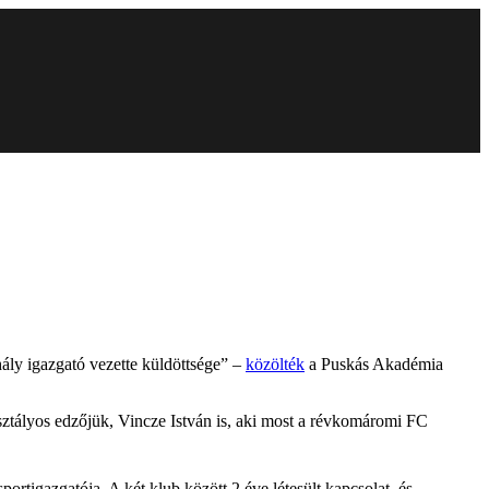
ály igazgató vezette küldöttsége” –
közölték
a Puskás Akadémia
sztályos edzőjük, Vincze István is, aki most a révkomáromi FC
portigazgatója. A két klub között 2 éve létesült kapcsolat, és