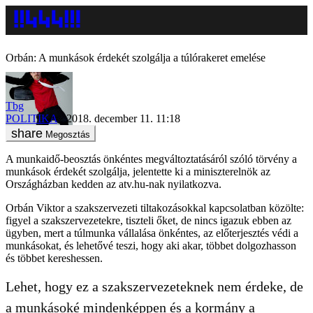
Orbán: A munkások érdekét szolgálja a túlórakeret emelése
Tbg
POLITIKA
2018. december 11. 11:18
Megosztás
A munkaidő-beosztás önkéntes megváltoztatásáról szóló törvény a
munkások érdekét szolgálja, jelentette ki a miniszterelnök az
Országházban kedden az atv.hu-nak nyilatkozva.
Orbán Viktor a szakszervezeti tiltakozásokkal kapcsolatban közölte:
figyel a szakszervezetekre, tiszteli őket, de nincs igazuk ebben az
ügyben, mert a túlmunka vállalása önkéntes, az előterjesztés védi a
munkásokat, és lehetővé teszi, hogy aki akar, többet dolgozhasson
és többet kereshessen.
Lehet, hogy ez a szakszervezeteknek nem érdeke, de
a munkásoké mindenképpen és a kormány a