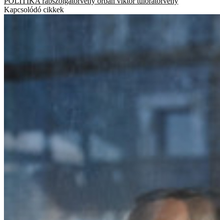
POLITIKA
rabszolgatörvény
orbán viktor
túlóratörvény
Kapcsolódó cikkek