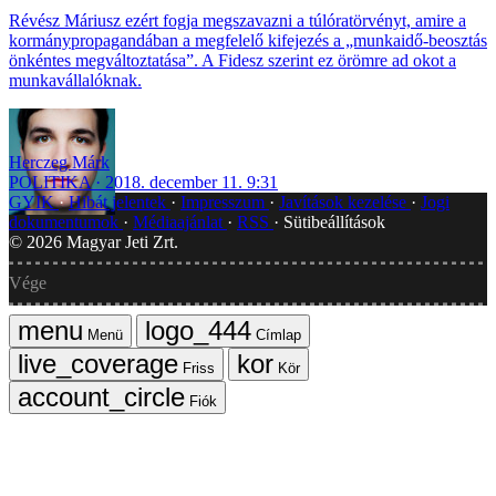
Révész Máriusz ezért fogja megszavazni a túlóratörvényt, amire a
kormánypropagandában a megfelelő kifejezés a „munkaidő-beosztás
önkéntes megváltoztatása”. A Fidesz szerint ez örömre ad okot a
munkavállalóknak.
Herczeg Márk
POLITIKA
2018. december 11. 9:31
GYIK
Hibát jelentek
Impresszum
Javítások kezelése
Jogi
dokumentumok
Médiaajánlat
RSS
Sütibeállítások
©
2026
Magyar Jeti Zrt.
Vége
Menü
Címlap
Friss
Kör
Fiók