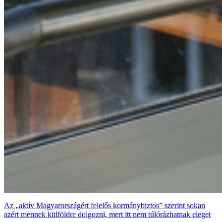
Az „aktív Magyarországért felelős kormánybiztos” szerint sokan
azért mennek külföldre dolgozni, mert itt nem túlórázhatnak eleget