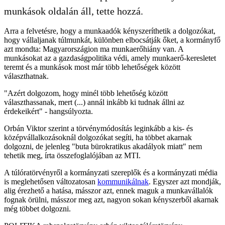
munkások oldalán áll, tette hozzá.
Arra a felvetésre, hogy a munkaadók kényszeríthetik a dolgozókat,
hogy vállaljanak túlmunkát, különben elbocsátják őket, a kormányfő
azt mondta: Magyarországion ma munkaerőhiány van. A
munkásokat az a gazdaságpolitika védi, amely munkaerő-keresletet
teremt és a munkások most már több lehetőségek között
választhatnak.
"Azért dolgozom, hogy minél több lehetőség között
választhassanak, mert (...) annál inkább ki tudnak állni az
érdekeikért" - hangsúlyozta.
Orbán Viktor szerint a törvénymódosítás leginkább a kis- és
középvállalkozásoknál dolgozókat segíti, ha többet akarnak
dolgozni, de jelenleg "buta bürokratikus akadályok miatt" nem
tehetik meg, írta összefoglalójában az MTI.
A túlóratörvényről a kormányzati szereplők és a kormányzati média
is meglehetősen változatosan
kommunikálnak
. Egyszer azt mondják,
alig érezhető a hatása, másszor azt, ennek maguk a munkavállalók
fognak örülni, másszor meg azt, nagyon sokan kényszerből akarnak
még többet dolgozni.