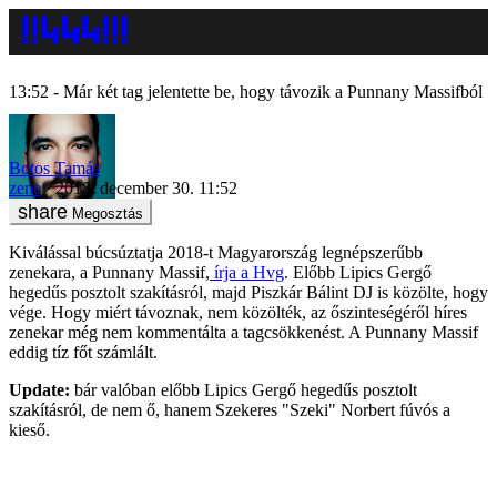
13:52 - Már két tag jelentette be, hogy távozik a Punnany Massifból
Botos Tamás
zene
2018. december 30. 11:52
Megosztás
Kiválással búcsúztatja 2018-t Magyarország legnépszerűbb
zenekara, a Punnany Massif,
írja a Hvg
. Előbb Lipics Gergő
hegedűs posztolt szakításról, majd Piszkár Bálint DJ is közölte, hogy
vége. Hogy miért távoznak, nem közölték, az őszinteségéről híres
zenekar még nem kommentálta a tagcsökkenést. A Punnany Massif
eddig tíz főt számlált.
Update:
bár valóban előbb Lipics Gergő hegedűs posztolt
szakításról, de nem ő, hanem Szekeres "Szeki" Norbert fúvós a
kieső.