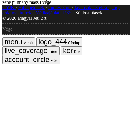
zene
punnany massif
vége
GYIK
Hibát jelentek
Impresszum
Javítások kezelése
Jogi
dokumentumok
Médiaajánlat
RSS
Sütibeállítások
©
2026
Magyar Jeti Zrt.
Vége
Menü
Címlap
Friss
Kör
Fiók