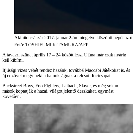
Akihito császár 2017. január 2-án integetve köszönti népét az ú
Fotó
:
TOSHIFUMI KITAMURA/AFP
A tavaszi szünet április 17 – 24 között lesz. Utána már csak nyárig
kell kibírni.
Ifjúsági vizes vébét rendez hazánk, továbbá Maccabi Játékokat is, és
új edzővel megy neki a bajnokságnak a felcsúti focicsapat.
Backstreet Boys, Foo Fighters, Laibach, Slayer, és még sokan
mások koptatják a hazai, világot jelentő deszkákat, egymást
követően.