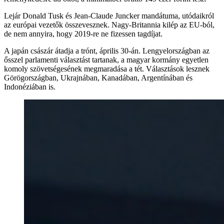
Lejár Donald Tusk és Jean-Claude Juncker mandátuma, utódaikról
az európai vezetők összevesznek. Nagy-Britannia kilép az EU-ból,
de nem annyira, hogy 2019-re ne fizessen tagdíjat.
A japán császár átadja a trónt, április 30-án. Lengyelországban az
ősszel parlamenti választást tartanak, a magyar kormány egyetlen
komoly szövetségesének megmaradása a tét. Választások lesznek
Görögországban, Ukrajnában, Kanadában, Argentínában és
Indonéziában is.