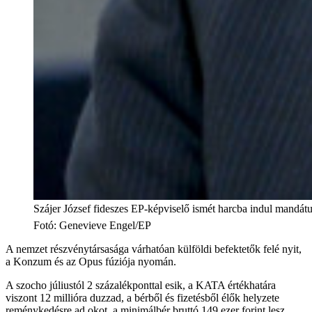
Szájer József fideszes EP-képviselő ismét harcba indul mandát
Fotó
:
Genevieve Engel/EP
A nemzet részvénytársasága várhatóan külföldi befektetők felé nyit,
a Konzum és az Opus fúziója nyomán.
A szocho júliustól 2 százalékponttal esik, a KATA értékhatára
viszont 12 millióra duzzad, a bérből és fizetésből élők helyzete
reménykedésre ad okot, a minimálbér bruttó 149 ezer forint lesz.