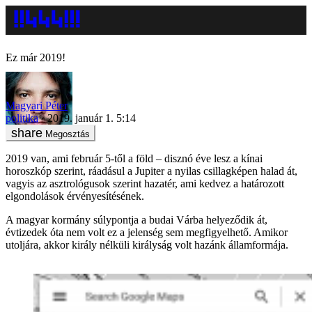
Ez már 2019!
Magyari Péter
politika
2019. január 1. 5:14
Megosztás
2019 van, ami február 5-től a föld – disznó éve lesz a kínai
horoszkóp szerint, ráadásul a Jupiter a nyilas csillagképen halad át,
vagyis az asztrológusok szerint hazatér, ami kedvez a határozott
elgondolások érvényesítésének.
A magyar kormány súlypontja a budai Várba helyeződik át,
évtizedek óta nem volt ez a jelenség sem megfigyelhető. Amikor
utoljára, akkor király nélküli királyság volt hazánk államformája.