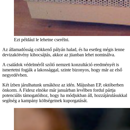
Ezt például le lehetne cserélni.
Az államadósság csökkenő pályán halad, és ha esetleg mégis lenne
devizakötvény kibocsájtás, akkor az jüanban lehet nominálva.
A családok védelméről szóló nemzeti konzultáció eredményét is
ismertetni fogják a lakossággal, szinte bizonyos, hogy már az első
negyedévben.
Két ízben járulhatunk urnákhoz az idén. Májusban EP, októberben
önkorm. A Fidesz elnöke már januárban levélben fordul pártja
potenciális támogatóihoz, hogy ha módjukban áll, hozzájárulásukkal
segítség a kampány költségeinek kuporgatását.