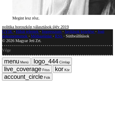
Megint lesz rész.
politika
horoszkóp
választások
újév
2019
GYIK
Hibát jelentek
Impresszum
Javítások kezelése
Jogi
dokumentumok
Médiaajánlat
RSS
Sütibeállítások
©
2026
Magyar Jeti Zrt.
Vége
Menü
Címlap
Friss
Kör
Fiók