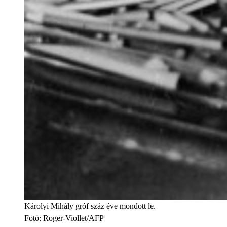
Károlyi Mihály gróf száz éve mondott le.
Fotó
:
Roger-Viollet/AFP