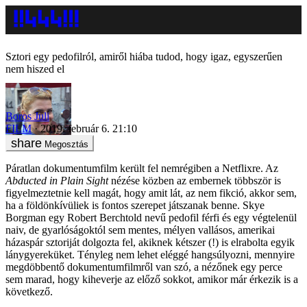
Sztori egy pedofilról, amiről hiába tudod, hogy igaz, egyszerűen
nem hiszed el
Boros Juli
FILM
2019. február 6. 21:10
Megosztás
Páratlan dokumentumfilm került fel nemrégiben a Netflixre. Az
Abducted in Plain Sight
nézése közben az embernek többször is
figyelmeztetnie kell magát, hogy amit lát, az nem fikció, akkor sem,
ha a földönkívüliek is fontos szerepet játszanak benne. Skye
Borgman egy Robert Berchtold nevű pedofil férfi és egy végtelenül
naiv, de gyarlóságoktól sem mentes, mélyen vallásos, amerikai
házaspár sztoriját dolgozta fel, akiknek kétszer (!) is elrabolta egyik
lánygyereküket. Tényleg nem lehet eléggé hangsúlyozni, mennyire
megdöbbentő dokumentumfilmről van szó, a nézőnek egy perce
sem marad, hogy kiheverje az előző sokkot, amikor már érkezik is a
következő.