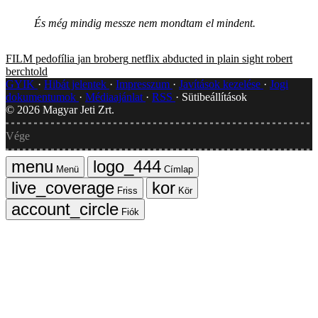
És még mindig messze nem mondtam el mindent.
FILM
pedofília
jan broberg
netflix
abducted in plain sight
robert
berchtold
GYIK
Hibát jelentek
Impresszum
Javítások kezelése
Jogi
dokumentumok
Médiaajánlat
RSS
Sütibeállítások
©
2026
Magyar Jeti Zrt.
Vége
Menü
Címlap
Friss
Kör
Fiók