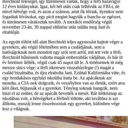
Berchtold feleségét, így türelmesen várták, hogy a férfi hazavigye
12 éves kislányukat. Igaz, két hét után csak felhívták az FBI-t, de
mivel hétvége volt, és azon a számon, amit ők hívtak, ilyenkor nem
fogadtak hívásokat, egy picit megint hagyták a francba az egészet,
és türelmesen várakoztak tovább. A mexikói rendőrség végül
november 23-án, 39 nappal eltűnése után találta meg Jant és
elrablóját.
Az együtt töltött idő alatt Berchtold teljes agymosást hajtott végre a
gyereken, aki végül félelmében sem a családjának, sem a
hatóságoknak nem mondott egy szót sem arról, mit tett vele a férfi.
Berchtold bűnösnek vallotta magát emberrablás vádjában, és bár öt
év börtönre ítélték, végül csak 45 napot ült le. A történetnek itt még
messze sincs vége: a férfi sikeresen visszahízelegte (!) magát a
család bizalmába, és újra elrabolta Jant. Ezúttal Kaliforniába vitte, és
egy bentlakásos egyházi iskolába íratta be. Az apácáknak azt
mondta, a CIA-nek dolgozik, és veszélyben van az életük, ezért arra
kéri őket, bújtassák el a gyereket. Tényleg soknak hangzik, nem
hiszi el az ember, de az apácák bevették a mesét. Bár hétköznap az
iskolában volt, a hétvégéket a férfinél töltötte, aki továbbra is azt
állította, muszáj lenne összehozniuk egy gyereket, különben vége
lesz a világnak.