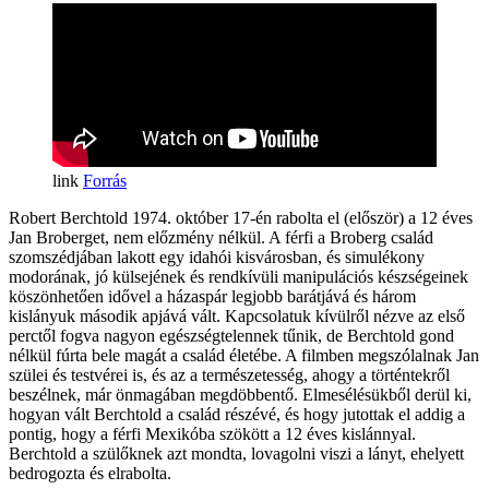
Forrás
Robert Berchtold 1974. október 17-én rabolta el (először) a 12 éves
Jan Broberget, nem előzmény nélkül. A férfi a Broberg család
szomszédjában lakott egy idahói kisvárosban, és simulékony
modorának, jó külsejének és rendkívüli manipulációs készségeinek
köszönhetően idővel a házaspár legjobb barátjává és három
kislányuk második apjává vált. Kapcsolatuk kívülről nézve az első
perctől fogva nagyon egészségtelennek tűnik, de Berchtold gond
nélkül fúrta bele magát a család életébe. A filmben megszólalnak Jan
szülei és testvérei is, és az a természetesség, ahogy a történtekről
beszélnek, már önmagában megdöbbentő. Elmesélésükből derül ki,
hogyan vált Berchtold a család részévé, és hogy jutottak el addig a
pontig, hogy a férfi Mexikóba szökött a 12 éves kislánnyal.
Berchtold a szülőknek azt mondta, lovagolni viszi a lányt, ehelyett
bedrogozta és elrabolta.