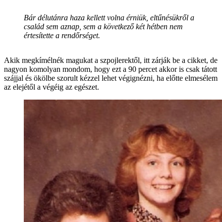
Bár délutánra haza kellett volna érniük, eltűnésükről a
család sem aznap, sem a következő két hétben nem
értesítette a rendőrséget.
Akik megkímélnék magukat a szpojlerektől, itt zárják be a cikket, de
nagyon komolyan mondom, hogy ezt a 90 percet akkor is csak tátott
szájjal és ökölbe szorult kézzel lehet végignézni, ha előtte elmesélem
az elejétől a végéig az egészet.