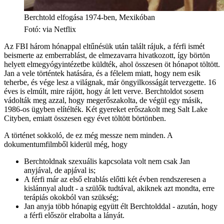
Berchtold elfogása 1974-ben, Mexikóban
Fotó
:
via Netflix
Az FBI három hónappal eltűnésük után talált rájuk, a férfi ismét
beismerte az emberrablást, de elmezavarra hivatkozott, így börtön
helyett elmegyógyintézetbe küldték, ahol összesen öt hónapot töltött.
Jan a vele történtek hatására, és a félelem miatt, hogy nem esik
teherbe, és vége lesz a világnak, már öngyilkosságát tervezgette. 16
éves is elmúlt, mire rájött, hogy át lett verve. Berchtoldot sosem
vádolták meg azzal, hogy megerőszakolta, de végül egy másik,
1986-os ügyben elítélték. Két gyereket erőszakolt meg Salt Lake
Cityben, emiatt összesen egy évet töltött börtönben.
A történet sokkoló, de ez még messze nem minden. A
dokumentumfilmből kiderül még, hogy
Berchtoldnak szexuális kapcsolata volt nem csak Jan
anyjával, de apjával is;
A férfi már az első elrablás előtti két évben rendszeresen a
kislánnyal aludt - a szülők tudtával, akiknek azt mondta, erre
terápiás okokból van szükség;
Jan anyja több hónapig együtt élt Berchtolddal - azután, hogy
a férfi először elrabolta a lányát.