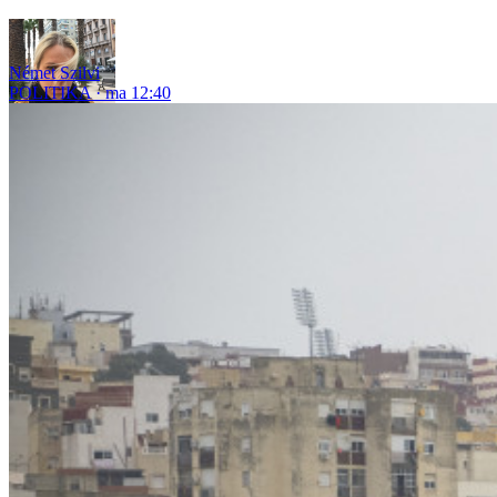
Német Szilvi
POLITIKA
ma 12:40