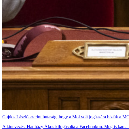
Gajdos László szerint butaság, hogy a Mol volt jogászára bízták a M
A kinevezést Hadházy Ákos kifogásolta a Facebookon. Meg is kapta a 