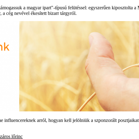
támogassuk a magyar ipart"-típusú felütéssel: egyszerűen kiposztolta a
a cég nevével ékesített bizarr tárgyról.
e influencereknek arról, hogyan kell jelölniük a szponzorált posztjaika
záros lőrinc