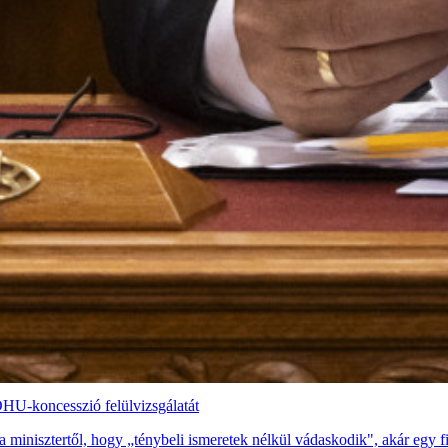
OHU-koncesszió felülvizsgálatát
minisztertől, hogy „ténybeli ismeretek nélkül vádaskodik", akár egy f