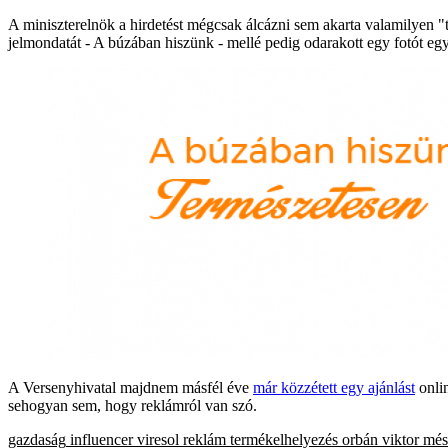
A miniszterelnök a hirdetést mégcsak álcázni sem akarta valamilyen "
jelmondatát - A búzában hiszünk - mellé pedig odarakott egy fotót egy, 
A Versenyhivatal majdnem másfél éve
már közzétett egy ajánlást
onlin
sehogyan sem, hogy reklámról van szó.
gazdaság
influencer
viresol
reklám
termékelhelyezés
orbán viktor
més