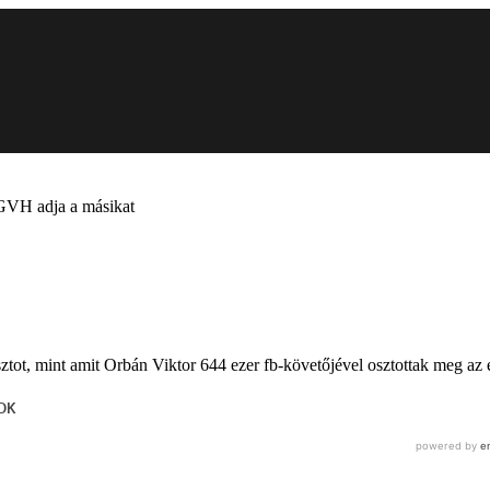
a GVH adja a másikat
sztot, mint amit Orbán Viktor 644 ezer fb-követőjével osztottak meg az