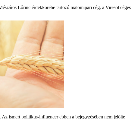
 Mészáros Lőrinc érdekkörébe tartozó malomipari cég, a Viresol céges
t. Az ismert politikus-influencer ebben a bejegyzésében nem jelölte