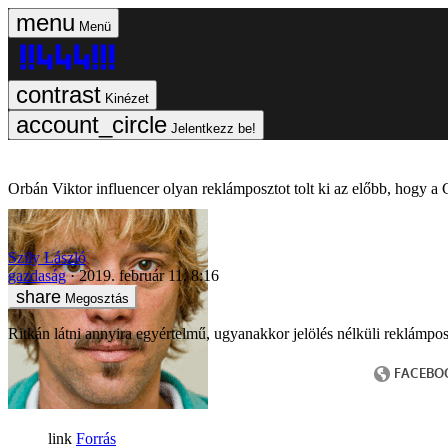
Menü
Kinézet
Jelentkezz be!
Orbán Viktor influencer olyan reklámposztot tolt ki az előbb, hogy 
Szily László
gazdaság
2019. február 11. 8:16
Megosztás
Ritkán látni annyira egyértelmű, ugyanakkor jelölés nélküli reklámpo
Forrás