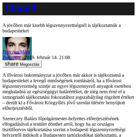
A jövőben már kisebb légszennyezettségnél is tájékoztatnák a
budapestieket
Herczeg Márk
Budapest
2019. február 14. 21:08
Megosztás
A fővárosi önkormányzat a jövőben már akkor is tájékoztatná a
budapestieket a levegő minőségének romlásáról, ha a fővárosi
légszennyezettség szintje az egyes légszennyező anyagok esetében
meghaladná az egészségügyi határértéket, de még nem érné el a
szmogriadó tájékoztatási fokozatához jogszabályilag rögzített értéket
– derült ki a Fővárosi Közgyűlés jövő szerdai ülésére benyújtott
előterjesztésből.
Szeneczey Balázs főpolgármester-helyettes előterjesztésének
elfogadásával a testület dönthet arról, hogy ha az országos
tisztifőorvos tájékoztatása szerint a budapesti légszennyezettségi
helyzetről indokolt a Budapesten tartózkodókat tájékoztatni, a