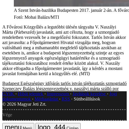
A Szent István-bazilika Budapesten 2017. január 2-án. A főváro
Fotó
:
Mohai Balázs/MTI
A Fővárosi Közgyűlés a legutóbbi ülésén tárgyalta V. Naszályi
Márta (Párbeszéd) javaslatát, ami azt célozta, hogy a szmorgiadó
rendeletben vezessék be a megelőzési fokozatot. Tarlós István akkor
azt javasolta: a Főpolgármesteri Hivatal vizsgálja meg, hogyan
valósítható meg a mihamarabbi megfelelő tájékoztatás azokban az
esetekben is, amikor a budapesti légszennyezettség szintje az egyes
légszennyező anyagok egészségügyi határértéke és a szmogriadó
tájékoztatási fokozatához rendelt értéke között alakul. V. Naszály
akkor elfogadta a főpolgármester javaslatát, így a kérdés a mostani
javaslat formájában kerül a közgyűlés elé.
(MTI)
Budapest
Egészségügy
időjárás
tarlós istván
tájékoztatás
szmogriadó
Szeneczey Balázs
légszennyezettség
v. naszályi márta
szálló por
GYIK
Hibát jelentek
Impresszum
Javítások kezelése
Jogi
dokumentumok
Médiaajánlat
RSS
Sütibeállítások
©
2026
Magyar Jeti Zrt.
Vége
Menü
Címlap