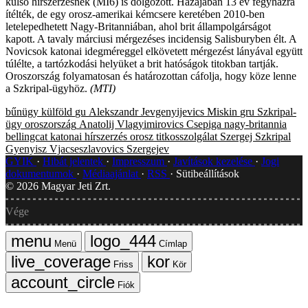
külső hírszerzésnek (MI6) is dolgozott. Hazájában 13 év fegyházra
ítélték, de egy orosz-amerikai kémcsere keretében 2010-ben
letelepedhetett Nagy-Britanniában, ahol brit állampolgárságot
kapott. A tavaly márciusi mérgezéses incidensig Salisburyben élt. A
Novicsok katonai idegméreggel elkövetett mérgezést lányával együtt
túlélte, a tartózkodási helyüket a brit hatóságok titokban tartják.
Oroszország folyamatosan és határozottan cáfolja, hogy köze lenne
a Szkripal-ügyhöz.
(MTI)
bűnügy
külföld
gu
Alekszandr Jevgenyijevics Miskin
gru
Szkripal-
ügy
oroszország
Anatolij Vlagyimirovics Csepiga
nagy-britannia
bellingcat
katonai hírszerzés
orosz titkosszolgálat
Szergej Szkripal
Gyenyisz Vjacseszlavovics Szergejev
GYIK
Hibát jelentek
Impresszum
Javítások kezelése
Jogi
dokumentumok
Médiaajánlat
RSS
Sütibeállítások
©
2026
Magyar Jeti Zrt.
Vége
Menü
Címlap
Friss
Kör
Fiók