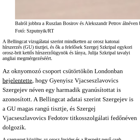
Balról jobbra a Ruszlan Bosirov és Alekszandr Petrov álnéve
Fotó
:
Szputnyik/RT
A Bellingcat vizsgálatai szerint mindketten az orosz katonai
hírszerzés (GU) tisztjei, és ők a felelősek Szergej Szkripal egykori
orosz-brit kettős hírszerzőügynök és lánya, Julija Szkripal tavalyi
angliai megmérgezéséért.
Az oknyomozó csoport csütörtökön Londonban
bejelentette
, hogy Gyenyisz Vjacseszlavovics
Szergejev néven egy harmadik gyanúsítottat is
azonosított. A Bellingcat adatai szerint Szergejev is
a GU magas rangú tisztje, és Szergej
Vjacseszlavovics Fedotov titkosszolgálati fedőnéven
dolgozik.
A szervezet közölte: az orosz Insider és a Respekt nevű cseh