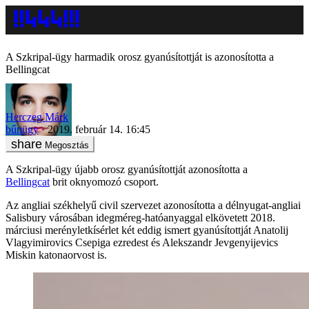
A Szkripal-ügy harmadik orosz gyanúsítottját is azonosította a
Bellingcat
Herczeg Márk
bűnügy
2019. február 14. 16:45
Megosztás
A Szkripal-ügy újabb orosz gyanúsítottját azonosította a
Bellingcat
brit oknyomozó csoport.
Az angliai székhelyű civil szervezet azonosította a délnyugat-angliai
Salisbury városában idegméreg-hatóanyaggal elkövetett 2018.
márciusi merényletkísérlet két eddig ismert gyanúsítottját Anatolij
Vlagyimirovics Csepiga ezredest és Alekszandr Jevgenyijevics
Miskin katonaorvost is.