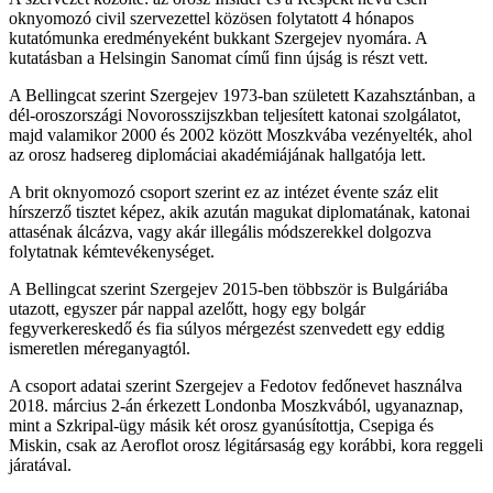
oknyomozó civil szervezettel közösen folytatott 4 hónapos
kutatómunka eredményeként bukkant Szergejev nyomára. A
kutatásban a Helsingin Sanomat című finn újság is részt vett.
A Bellingcat szerint Szergejev 1973-ban született Kazahsztánban, a
dél-oroszországi Novorosszijszkban teljesített katonai szolgálatot,
majd valamikor 2000 és 2002 között Moszkvába vezényelték, ahol
az orosz hadsereg diplomáciai akadémiájának hallgatója lett.
A brit oknyomozó csoport szerint ez az intézet évente száz elit
hírszerző tisztet képez, akik azután magukat diplomatának, katonai
attasénak álcázva, vagy akár illegális módszerekkel dolgozva
folytatnak kémtevékenységet.
A Bellingcat szerint Szergejev 2015-ben többször is Bulgáriába
utazott, egyszer pár nappal azelőtt, hogy egy bolgár
fegyverkereskedő és fia súlyos mérgezést szenvedett egy eddig
ismeretlen méreganyagtól.
A csoport adatai szerint Szergejev a Fedotov fedőnevet használva
2018. március 2-án érkezett Londonba Moszkvából, ugyanaznap,
mint a Szkripal-ügy másik két orosz gyanúsítottja, Csepiga és
Miskin, csak az Aeroflot orosz légitársaság egy korábbi, kora reggeli
járatával.