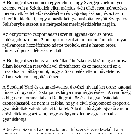
A Bellingcat szerint nem egyértelmű, hogy Szergejevnek milyen
szerepe volt a Szkripalék ellen március 4-én elkövetett mérgezéses
merényletkísérlet előkészítésében és végrehajtásában, és azt sem
sikerült kideríteni, hogy a másik két gyanúsítottal együtt Szergejev is
Salisburybe utazott-e a mérgezéses merényletkísérlet napján.
Az oknyomozó csoport adatai szerint ugyanakkor az orosz
hatóságok az elmúlt 2 hónapban „szokatlan módon” minden olyan
nyilvánosan hozzáférhető adatot töröltek, ami a három orosz
hírszerző puszta létezésére utalt.
A Bellingcat szerint ez a „példátlan” intézkedés kizárólag az orosz
állam közvetlen részvételével történhetett, és ez megerősíti az a
hivatalos brit álláspontot, hogy a Szkripalék elleni műveletet is
állami szinten hangolták össze.
A Scotland Yard és az angol-walesi ügyészi hivatal két orosz katonai
hírszerzőt gyanúsít Szkripal és lánya megmérgezésével. A rendőrség
eddig nem kommentálta a Bellingcat közléseit a gyanúsítottak
azonosításáról, de nem is cáfolta, hogy a civil oknyomozó csoport a
gyanúsítottak valódi kilétét tárta fel. A brit hatóságok egyelőre nem
erősítették meg azt sem, hogy az ügynek lenne egy harmadik
gyanúsítottja.
A 66 éves Szkripal az orosz katonai hírszerzés ezredeseként a brit