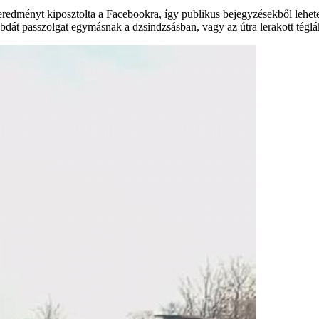
 eredményt kiposztolta a Facebookra, így publikus bejegyzésekből lehe
abdát passzolgat egymásnak a dzsindzsásban, vagy az útra lerakott tégl