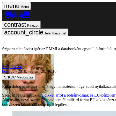
Menü
Kinézet
Jelentkezz be!
Szigorú ellenőrzést ígér az EMMI a darabonként egymillió forintból 
Szily László
bűnügy
2019. február 20. 16:16
Megosztás
Ritka dolog történt az imént: egy minisztérium úgy adott nyilatkozato
Szerdán reggel tettük ki
a cikket arról a botrányosnak és EU-pénz-len
Alapítvány nevű szervezet majdnem félmilliárd forint EU-s közpénzt n
szervezzen közel 500 szegény településen.