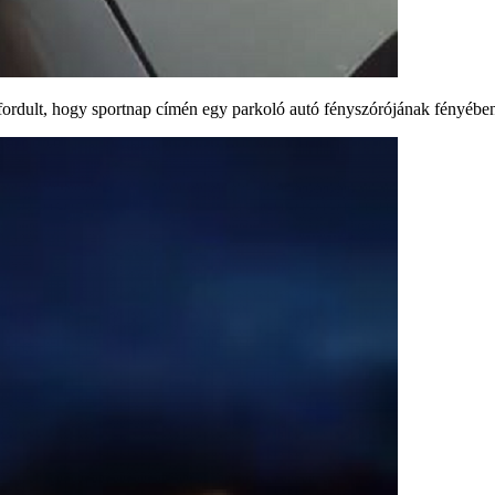
lőfordult, hogy sportnap címén egy parkoló autó fényszórójának fényébe