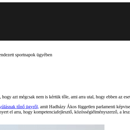
rendezett sportnapok ügyében
t, hogy azt mégcsak nem is kértük tőle, ami arra utal, hogy ebben az e
yúlásnak tűnő ügyről,
amit Hadházy Ákos független parlamenti képvisel
yert el arra, hogy kompetenciafejlesztő, közösségiélményszerző, a lesz