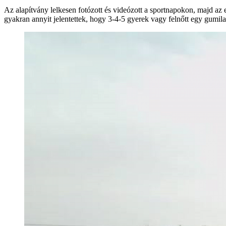
Az alapítvány lelkesen fotózott és videózott a sportnapokon, majd az
gyakran annyit jelentettek, hogy 3-4-5 gyerek vagy felnőtt egy gumil