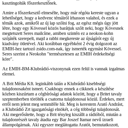
kasztingolták főszerkesztőnek.
Amire a főszerkesztő elmesélte, hogy már régóta kereste ugyan a
lehetőséget, hogy a kedvenc témáiról írhasson valahol, és ezek a
témák azok, amikről az új lap szólni fog, az egész mégis úgy jött
létre, hogy egy Kövessel közös barátjuk szólt neki, hogy Kövesnek
megtetszett Seres mailcíme, amiben szintén ez a neokon-kohn
szójáték szerepelt, majd a rabbi megkereste az újságírót egy új
kiadvány ötletével. Aki korábban egyébként 2 évig dolgozott az
EMIH-hez tartozó zsido.com-nak, így ismerték egymást Kövessel.
Seres szerint a Neokohn "természetesen az EMIH érdekeltségi
köre".
Az EMIH-BM-Klubrádió-viszonynak ezen felül is vannak izgalmas
elemei.
A Brit Média Kft. leginkább talán a Klubrádió kisebbségi
tulajdonosaként ismert. Csakhogy ennek a cikknek a készítése
közben kiszúrtam a cégbírósági adatok között, hogy a Britet tavaly
szeptemberben törölték a csatorna tulajdonosai közül. Érdekes, mert
erről nem jelent meg semmiféle hír. Meg is kerestem Arató Andrást,
a Klubrádió Zrt igazgatósági elnökét, a cég többségi tulajdonosát.
Aki megerősítette, hogy a Brit tényleg kiszállt a rádióból, miután a
tulajdonrészét tavaly átadta egy Bar Joszef Itamar nevű izraeli
állampolgárnak. Aki egyszer meglátogatta Aratót, bemutatkozott,