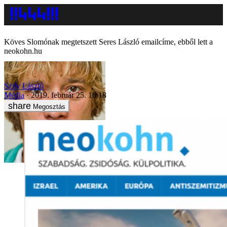
Köves Slomónak megtetszett Seres László emailcíme, ebből lett a
neokohn.hu
Szily László
Média
2019. február 25. 16:18
Megosztás