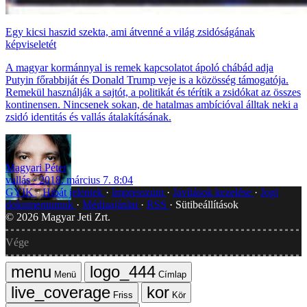
Egy kicsi haszid szekta, ami átvenné a világ zsidóságának
képviseletét
A magyar kormánnyal is remek kapcsolatot ápoló chábád adja
Putyin főrabbiját és Donald Trump veje is a közösség támogatója.
Remekül használják a sajtót, a politikát és térítik a zsidókat az összes
kontinensen. Nincsenek sokan, de hatalmas ambícióval álltak neki a
zsidó identitás és vallás átalakításának.
Magyari Péter
vallás
2018. március 7. 8:04
GYIK
Hibát jelentek
Impresszum
Javítások kezelése
Jogi
dokumentumok
Médiaajánlat
RSS
Sütibeállítások
©
2026
Magyar Jeti Zrt.
Vége
Menü
Címlap
Friss
Kör