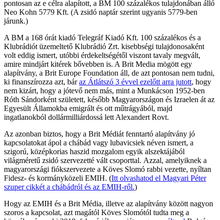
pontosan az e célra alapított, a BM 100 százalékos tulajdonában álló
Neo Kohn 5779 Kft. (A zsidó naptár szerint ugyanis 5779-ben
járunk.)
A BM a 168 órát kiadó Telegráf Kiadó Kft. 100 százalékos és a
Klubrádiót üzemeltető Klubrádió Zrt. kisebbségi tulajdonosaként
volt eddig ismert, utóbbi érdekeltségétől viszont tavaly megvált,
amire mindjárt kitérek bővebben is. A Brit Media mögött egy
alapítvány, a Brit Europe Foundation áll, de azt pontosan nem tudni,
ki finanszírozza azt, bár
az Átlátszó 3 évvel ezelőtt arra jutott
, hogy
nem kizárt, hogy a jótevő nem más, mint a Munkácson 1952-ben
Róth Sándorként született, később Magyarországon és Izraelen át az
Egyesült Államokba emigrált és ott műtrágyából, majd
ingatlanokból dollármilliárdossá lett Alexandert Rovt.
Az azonban biztos, hogy a Brit Médiát fenntartó alapítvány jó
kapcsolatokat ápol a chábád vagy lubavicsiek néven ismert, a
szigorú, középkorias haszid mozgalom egyik alszektájából
világméretű zsidó szervezetté vált csoporttal. Azzal, amelyiknek a
magyarországi fiókszervezete a Köves Slomó rabbi vezette, nyíltan
Fidesz- és kormányközeli EMIH. (
Itt olvashatod el Magyari Péter
szuper cikkét a chábádról és az EMIH-ről.
)
Hogy az EMIH és a Brit Média, illetve az alapítvány között nagyon
szoros a kapcsolat, azt magától Köves Slomótól tudta meg a