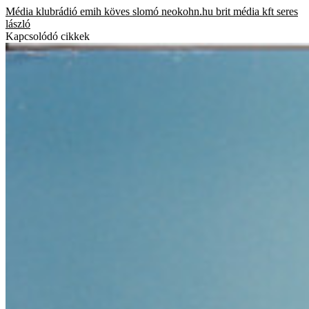
Média
klubrádió
emih
köves slomó
neokohn.hu
brit média kft
seres
lászló
Kapcsolódó cikkek