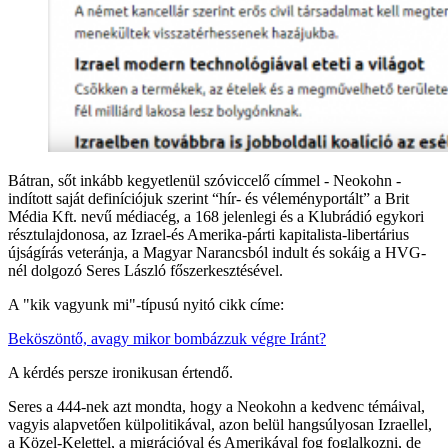
Bátran, sőt inkább kegyetlenül szóviccelő címmel - Neokohn -
indított saját definíciójuk szerint “hír- és véleményportált” a Brit
Média Kft. nevű médiacég, a 168 jelenlegi és a Klubrádió egykori
résztulajdonosa, az Izrael-és Amerika-párti kapitalista-libertárius
újságírás veteránja, a Magyar Narancsból indult és sokáig a HVG-
nél dolgozó Seres László főszerkesztésével.
A "kik vagyunk mi"-típusú nyitó cikk címe:
Beköszöntő, avagy mikor bombázzuk végre Iránt?
A kérdés persze ironikusan értendő.
Seres a 444-nek azt mondta, hogy a Neokohn a kedvenc témáival,
vagyis alapvetően külpolitikával, azon belül hangsúlyosan Izraellel,
a Közel-Kelettel, a migrációval és Amerikával fog foglalkozni, de