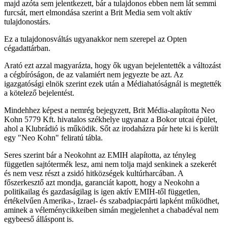
majd azóta sem jelentkezett, bár a tulajdonos ebben nem lát semmi
furcsát, mert elmondása szerint a Brit Media sem volt aktív
tulajdonostárs.
Ez a tulajdonosváltás ugyanakkor nem szerepel az Opten
cégadattárban.
Arató ezt azzal magyarázta, hogy ők ugyan bejelentették a változást
a cégbíróságon, de az valamiért nem jegyezte be azt. Az
igazgatósági elnök szerint ezek után a Médiahatóságnál is megtették
a kötelező bejelentést.
Mindehhez képest a nemrég bejegyzett, Brit Média-alapította Neo
Kohn 5779 Kft. hivatalos székhelye ugyanaz a Bokor utcai épület,
ahol a Klubrádió is működik. Sőt az irodaházra pár hete ki is került
egy "Neo Kohn" feliratú tábla.
Seres szerint bár a Neokohnt az EMIH alapította, az tényleg
független sajtótermék lesz, ami nem tolja majd senkinek a szekerét
és nem vesz részt a zsidó hitközségek kultúrharcában. A
főszerkesztő azt mondja, garanciát kapott, hogy a Neokohn a
politikailag és gazdaságilag is igen aktív EMIH-től független,
értékelvűen Amerika-, Izrael- és szabadpiacpárti lapként működhet,
aminek a véleménycikkeiben simán megjelenhet a chabadéval nem
egybeeső álláspont is.