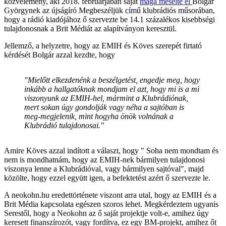
közvélemény, aki 2018. februárjában saját
maga mesélte el
Bolgár
Györgynek az újságíró Megbeszéljük című klubrádiós műsorában,
hogy a rádió kiadójához ő szervezte be 14.1 százalékos kisebbségi
tulajdonosnak a Brit Médiát az alapítványon keresztül.
Jellemző, a helyzetre, hogy az EMIH és Köves szerepét firtató
kérdését Bolgár azzal kezdte, hogy
"Mielőtt elkezdenénk a beszélgetést, engedje meg, hogy
inkább a hallgatóknak mondjam el azt, hogy mi is a mi
viszonyunk az EMIH-hel, mármint a Klubrádiónak,
mert sokan úgy gondolják vagy néha a sajtóban is
meg-megjelenik, mint hogyha önök volnának a
Klubrádió tulajdonosai."
Amire Köves azzal indított a választ, hogy " Soha nem mondtam és
nem is mondhatnám, hogy az EMIH-nek bármilyen tulajdonosi
viszonya lenne a Klubrádióval, vagy bármilyen sajtóval", majd
közölte, hogy ezzel együtt igen, a befektetést azért ő szervezte le.
A neokohn.hu eredettörténete viszont arra utal, hogy az EMIH és a
Brit Média kapcsolata egészen szoros lehet. Megkérdeztem ugyanis
Serestől, hogy a Neokohn az ő saját projektje volt-e, amihez úgy
keresett finanszírozót, vagy fordítva, ez egy BM-projekt, amihez őt