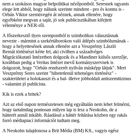
nem a szokásos magyar belpolitikai nézőpontból. Seresnek ugyanis
elege lett abból, hogy nálunk szerinte mindent - pro és kontra is -
Orbán Viktor szemüvegén át néznek, annak ellenére, hogy
egyébként megvan a saját, jó sok publicisztikában kifejtett
véleménye a NER-ről.
A főszerkesztő ilyen szempontból is szimbolikus választásnak
nevezte - mármint a szekértáborokon való átlépés szimbólumának -
hogy a helyettesének annak ellenére azt a Veszprémy László
Bernát történészt kérte fel, aki civilben a századvéges
Migrációkutató Intézetben dolgozik és a Mandiner külsős szerzője,
korábban pedig a Veritas Intézet mevű kormányszervnek is
dolgozott, hogy "Orbán rendszerét nyilván másképp látjuk". Mert
Veszprémy Seres szerint "hihetetlenül tehetséges történész" -
szakterületei a holokauszt és a bal- illetve jobboldali antiszemitizmus
- valamint jó publicista.
Kik is ezek a britek?
Azt az első napon természetesen még egyáltalán nem lehet felmérni,
hogy tartalmilag pontosan milyen lap is lesz a Neokohn, de a
hátterét annál inkább. Ráadásul a háttér feltárása közben egy rakás
forró médiapiaci információt tudtam meg.
A Neokohn tulajdonosa a Brit Média (BM) Kft., vagyis egész