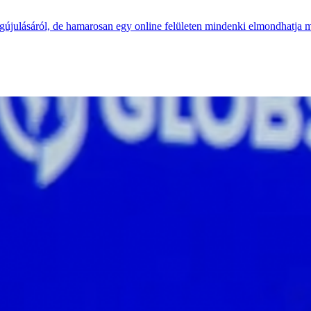
gújulásáról, de hamarosan egy online felületen mindenki elmondhatja 