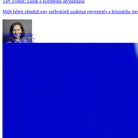
Tarr Zoltán: Zajlik a közmédia átvilágítása
Múlt héten elindult egy széleskörű szakmai egyeztetés a közmédia me
Székely Sarolta
Média
ma 9:47