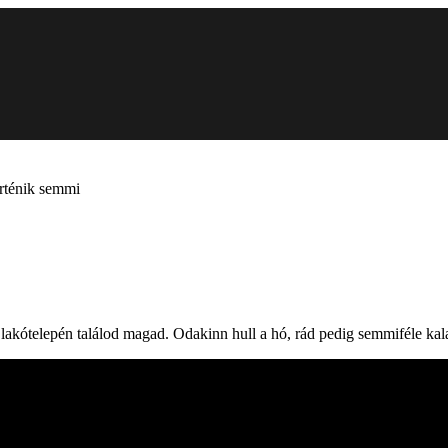
örténik semmi
 lakótelepén találod magad. Odakinn hull a hó, rád pedig semmiféle kal