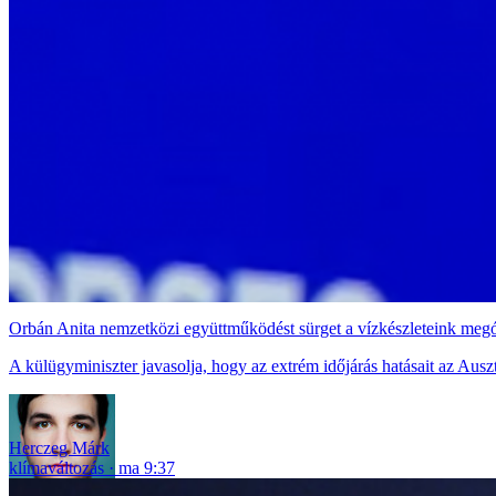
Orbán Anita nemzetközi együttműködést sürget a vízkészleteink meg
A külügyminiszter javasolja, hogy az extrém időjárás hatásait az Aus
Herczeg Márk
klímaváltozás
ma 9:37