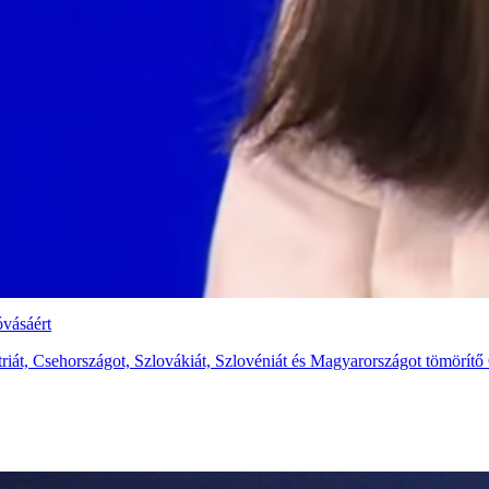
óvásáért
ztriát, Csehországot, Szlovákiát, Szlovéniát és Magyarországot tömörí