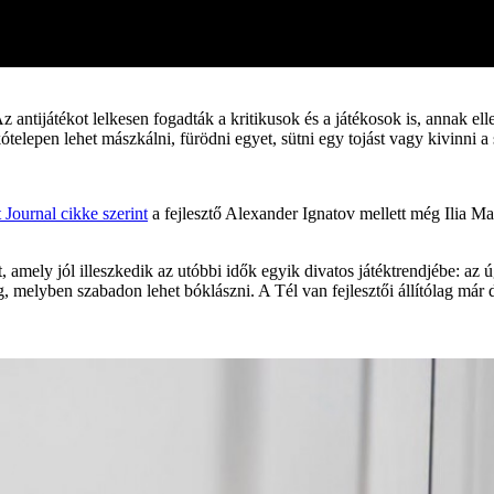
z antijátékot lelkesen fogadták a kritikusok és a játékosok is, annak e
telepen lehet mászkálni, fürödni egyet, sütni egy tojást vagy kivinni 
 Journal cikke szerint
a fejlesztő Alexander Ignatov mellett még Ilia Maz
ot, amely jól illeszkedik az utóbbi idők egyik divatos játéktrendjébe: 
, melyben szabadon lehet bóklászni. A Tél van fejlesztői állítólag már 