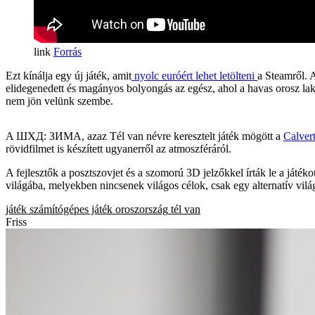
Forrás
Ezt kínálja egy új játék, amit
nyolc euróért lehet letölteni
a Steamről. A
elidegenedett és magányos bolyongás az egész, ahol a havas orosz lakó
nem jön velünk szembe.
A ШХД: ЗИМА, azaz Tél van névre keresztelt játék mögött a
Calvert
rövidfilmet is készített ugyanerről az atmoszféráról.
A fejlesztők a posztszovjet és a szomorú 3D jelzőkkel írták le a játék
világába, melyekben nincsenek világos célok, csak egy alternatív világ
játék
számítógépes játék
oroszország
tél van
Friss