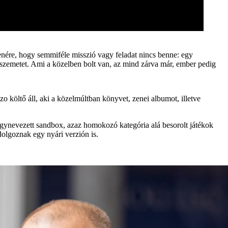
llenére, hogy semmiféle misszió vagy feladat nincs benne: egy
a szemetet. Ami a közelben bolt van, az mind zárva már, ember pedig
o költő áll, aki a közelmúltban könyvet, zenei albumot, illetve
az úgynevezett sandbox, azaz homokozó kategória alá besorolt játékok
dolgoznak egy nyári verzión is.