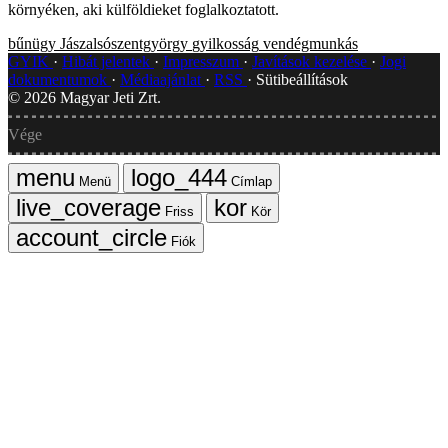
környéken, aki külföldieket foglalkoztatott.
bűnügy
Jászalsószentgyörgy
gyilkosság
vendégmunkás
GYIK
Hibát jelentek
Impresszum
Javítások kezelése
Jogi
dokumentumok
Médiaajánlat
RSS
Sütibeállítások
©
2026
Magyar Jeti Zrt.
Vége
Menü
Címlap
Friss
Kör
Fiók