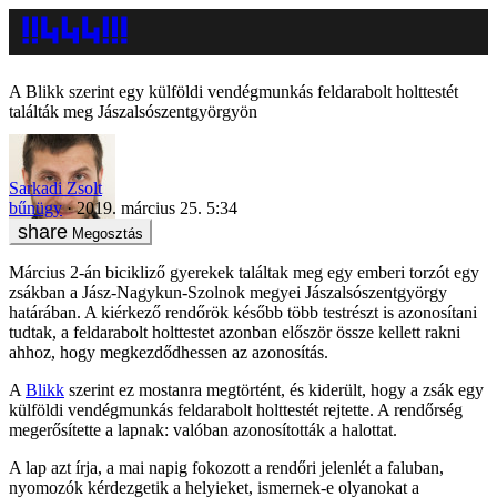
A Blikk szerint egy külföldi vendégmunkás feldarabolt holttestét
találták meg Jászalsószentgyörgyön
Sarkadi Zsolt
bűnügy
2019. március 25. 5:34
Megosztás
Március 2-án bicikliző gyerekek találtak meg egy emberi torzót egy
zsákban a Jász-Nagykun-Szolnok megyei Jászalsószentgyörgy
határában. A kiérkező rendőrök később több testrészt is azonosítani
tudtak, a feldarabolt holttestet azonban először össze kellett rakni
ahhoz, hogy megkezdődhessen az azonosítás.
A
Blikk
szerint ez mostanra megtörtént, és kiderült, hogy a zsák egy
külföldi vendégmunkás feldarabolt holttestét rejtette. A rendőrség
megerősítette a lapnak: valóban azonosították a halottat.
A lap azt írja, a mai napig fokozott a rendőri jelenlét a faluban,
nyomozók kérdezgetik a helyieket, ismernek-e olyanokat a