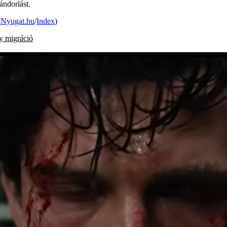
ándorlást.
(
Nyugat.hu
/
Index
)
y
migráció