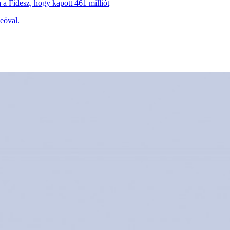
a a Fidesz, hogy kapott 461 milliót
eóval.