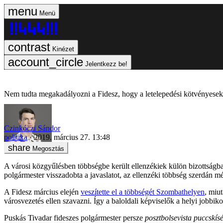
Menü
Kinézet
Jelentkezz be!
Nem tudta megakadályozni a Fidesz, hogy a letelepedési kötvényesek
Czinkóczi Sándor
politika
2019. március 27. 13:48
Megosztás
A városi közgyűlésben többségbe került ellenzékiek külön bizottságba
polgármester visszadobta a javaslatot, az ellenzéki többség szerdán még
A Fidesz március elején
veszítette el a többségét Szombathelyen
, miu
városvezetés ellen szavazni. Így a baloldali képviselők a helyi jobb
Puskás Tivadar fideszes polgármester persze
posztbolsevista puccskís