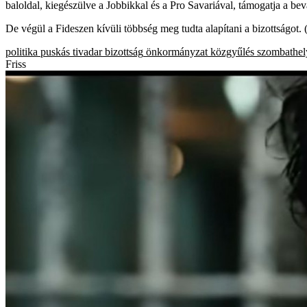
baloldal, kiegészülve a Jobbikkal és a Pro Savariával, támogatja a bev
De végül a Fideszen kívüli többség meg tudta alapítani a bizottságot. 
politika
puskás tivadar
bizottság
önkormányzat
közgyűlés
szombathel
Friss