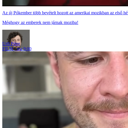
Az új Pókember több bevételt hozott az amerikai mozikban az első hé
Méghogy az emberek nem járnak moziba!
Urfi Péter
FILM
ma 9:00