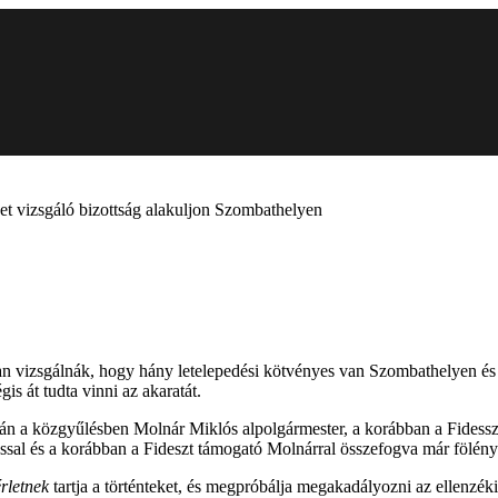
et vizsgáló bizottság alakuljon Szombathelyen
n vizsgálnák, hogy hány letelepedési kötvényes van Szombathelyen és h
is át tudta vinni az akaratát.
tán a közgyűlésben Molnár Miklós alpolgármester, a korábban a Fidesszel
ikossal és a korábban a Fideszt támogató Molnárral összefogva már fölé
érletnek
tartja a történteket, és megpróbálja megakadályozni az ellenzék