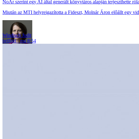
NoÁr szerint egy AI által generált könyvtáros alapján terjeszthette ról
Miután az MTI helyreigazította a Fideszt, Molnár Áron előállt egy vid
Windisch Judit
belföld
ma 8:54