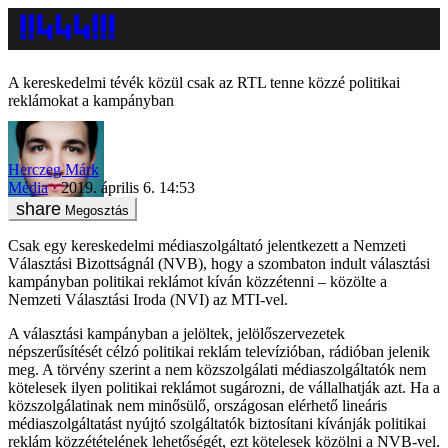
A kereskedelmi tévék közül csak az RTL tenne közzé politikai
reklámokat a kampányban
Herczeg Márk
Média
2019. április 6. 14:53
Megosztás
Csak egy kereskedelmi médiaszolgáltató jelentkezett a Nemzeti
Választási Bizottságnál (NVB), hogy a szombaton indult választási
kampányban politikai reklámot kíván közzétenni – közölte a
Nemzeti Választási Iroda (NVI) az MTI-vel.
A választási kampányban a jelöltek, jelölőszervezetek
népszerűsítését célzó politikai reklám televízióban, rádióban jelenik
meg. A törvény szerint a nem közszolgálati médiaszolgáltatók nem
kötelesek ilyen politikai reklámot sugározni, de vállalhatják azt. Ha a
közszolgálatinak nem minősülő, országosan elérhető lineáris
médiaszolgáltatást nyújtó szolgáltatók biztosítani kívánják politikai
reklám közzétételének lehetőségét, ezt kötelesek közölni a NVB-vel.