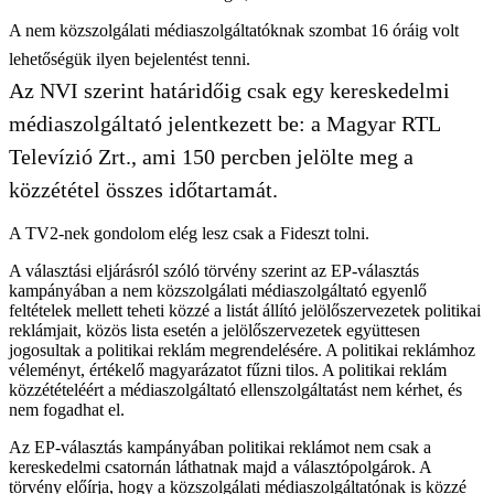
A nem közszolgálati médiaszolgáltatóknak szombat 16 óráig volt
lehetőségük ilyen bejelentést tenni.
Az NVI szerint határidőig csak egy kereskedelmi
médiaszolgáltató jelentkezett be: a Magyar RTL
Televízió Zrt., ami 150 percben jelölte meg a
közzététel összes időtartamát.
A TV2-nek gondolom elég lesz csak a Fideszt tolni.
A választási eljárásról szóló törvény szerint az EP-választás
kampányában a nem közszolgálati médiaszolgáltató egyenlő
feltételek mellett teheti közzé a listát állító jelölőszervezetek politikai
reklámjait, közös lista esetén a jelölőszervezetek együttesen
jogosultak a politikai reklám megrendelésére. A politikai reklámhoz
véleményt, értékelő magyarázatot fűzni tilos. A politikai reklám
közzétételéért a médiaszolgáltató ellenszolgáltatást nem kérhet, és
nem fogadhat el.
Az EP-választás kampányában politikai reklámot nem csak a
kereskedelmi csatornán láthatnak majd a választópolgárok. A
törvény előírja, hogy a közszolgálati médiaszolgáltatónak is közzé