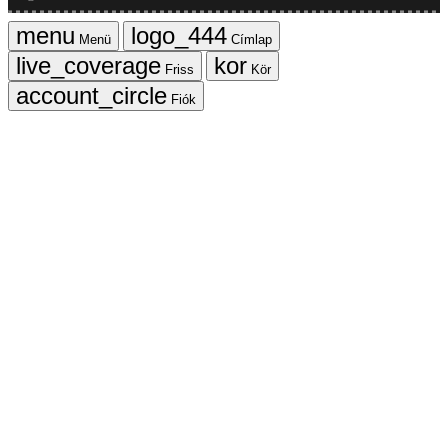
Menü
Címlap
Friss
Kör
Fiók