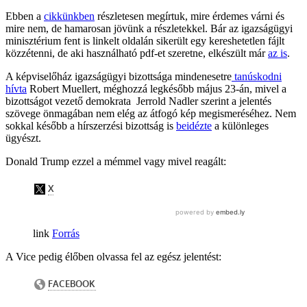
Ebben a
cikkünkben
részletesen megírtuk, mire érdemes várni és
mire nem, de hamarosan jövünk a részletekkel. Bár az igazságügyi
minisztérium fent is linkelt oldalán sikerült egy kereshetetlen fájlt
közzétenni, de aki használható pdf-et szeretne, elkészült már
az is
.
A képviselőház igazságügyi bizottsága mindenesetre
tanúskodni
hívta
Robert Muellert, méghozzá legkésőbb május 23-án, mivel a
bizottságot vezető demokrata Jerrold Nadler szerint a jelentés
szövege önmagában nem elég az átfogó kép megismeréséhez. Nem
sokkal később a hírszerzési bizottság is
beidézte
a különleges
ügyészt.
Donald Trump ezzel a mémmel vagy mivel reagált:
Forrás
A Vice pedig élőben olvassa fel az egész jelentést: