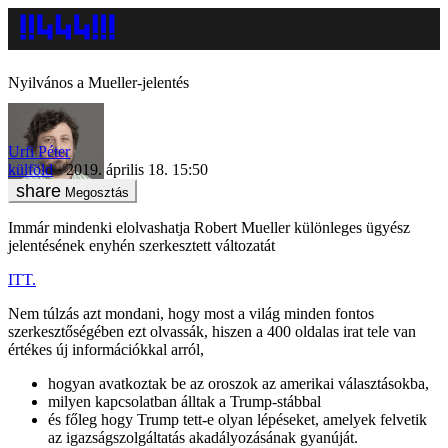
Nyilvános a Mueller-jelentés
Urfi Péter
külföld
2019. április 18. 15:50
Megosztás
Immár mindenki elolvashatja Robert Mueller különleges ügyész
jelentésének enyhén szerkesztett változatát
ITT.
Nem túlzás azt mondani, hogy most a világ minden fontos
szerkesztőségében ezt olvassák, hiszen a 400 oldalas irat tele van
értékes új információkkal arról,
hogyan avatkoztak be az oroszok az amerikai választásokba,
milyen kapcsolatban álltak a Trump-stábbal
és főleg hogy Trump tett-e olyan lépéseket, amelyek felvetik
az igazságszolgáltatás akadályozásának gyanúját.