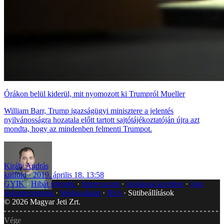
Órákon belül kiderül, mit nyomozott ki Trumpról Mueller
William Barr, Trump igazságügyi minisztere a jelentés
nyilvánosságra hozatala előtt tartott sajtótájékoztatóján újra azt
mondta, hogy az mindenben felmenti Trumpot.
Király András
külföld
2019. április 18. 13:58
GYIK
Hibát jelentek
Impresszum
Javítások kezelése
Jogi
dokumentumok
Médiaajánlat
RSS
Sütibeállítások
©
2026
Magyar Jeti Zrt.
Vége