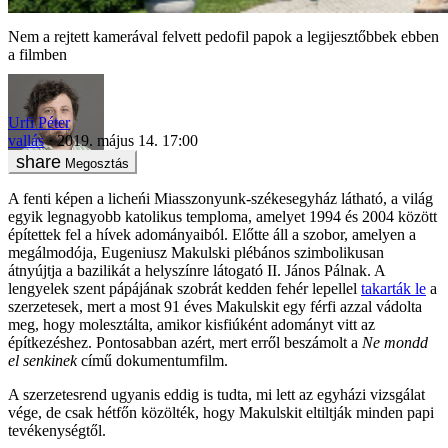
Nem a rejtett kamerával felvett pedofil papok a legijesztőbbek ebben
a filmben
Urfi Péter
vallás
2019. május 14. 17:00
Megosztás
A fenti képen a licheńi Miasszonyunk-székesegyház látható, a világ
egyik legnagyobb katolikus temploma, amelyet 1994 és 2004 között
építettek fel a hívek adományaiból. Előtte áll a szobor, amelyen a
megálmodója, Eugeniusz Makulski plébános szimbolikusan
átnyújtja a bazilikát a helyszínre látogató II. János Pálnak. A
lengyelek szent pápájának szobrát kedden fehér lepellel
takarták le
a
szerzetesek, mert a most 91 éves Makulskit egy férfi azzal vádolta
meg, hogy molesztálta, amikor kisfiúként adományt vitt az
építkezéshez. Pontosabban azért, mert erről beszámolt a
Ne mondd
el senkinek
című dokumentumfilm.
A szerzetesrend ugyanis eddig is tudta, mi lett az egyházi vizsgálat
vége, de csak hétfőn közölték, hogy Makulskit eltiltják minden papi
tevékenységtől.