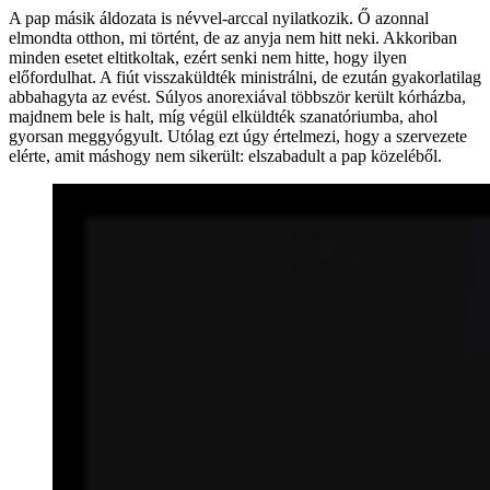
A pap másik áldozata is névvel-arccal nyilatkozik. Ő azonnal
elmondta otthon, mi történt, de az anyja nem hitt neki. Akkoriban
minden esetet eltitkoltak, ezért senki nem hitte, hogy ilyen
előfordulhat. A fiút visszaküldték ministrálni, de ezután gyakorlatilag
abbahagyta az evést. Súlyos anorexiával többször került kórházba,
majdnem bele is halt, míg végül elküldték szanatóriumba, ahol
gyorsan meggyógyult. Utólag ezt úgy értelmezi, hogy a szervezete
elérte, amit máshogy nem sikerült: elszabadult a pap közeléből.