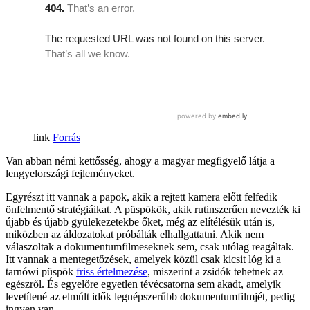
Forrás
Van abban némi kettősség, ahogy a magyar megfigyelő látja a
lengyelországi fejleményeket.
Egyrészt itt vannak a papok, akik a rejtett kamera előtt felfedik
önfelmentő stratégiáikat. A püspökök, akik rutinszerűen nevezték ki
újabb és újabb gyülekezetekbe őket, még az elítélésük után is,
miközben az áldozatokat próbálták elhallgattatni. Akik nem
válaszoltak a dokumentumfilmeseknek sem, csak utólag reagáltak.
Itt vannak a mentegetőzések, amelyek közül csak kicsit lóg ki a
tarnówi püspök
friss értelmezése
, miszerint a zsidók tehetnek az
egészről. És egyelőre egyetlen tévécsatorna sem akadt, amelyik
levetítené az elmúlt idők legnépszerűbb dokumentumfilmjét, pedig
ingyen van.