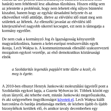
határát) nem feltétlenül lesz alkalmas tűzoltásra. Hiszen eddig sem
az jelentette a problémát, hogy nem lehetett elég súlyos büntetést
kiszabni, hanem hogy az egyház társadalmi helyzete és az
elkövetőket védő attitűdje, illetve az elévülési idő miatt meg sem
születtek az ítéletek. Az ellenzéki javaslat az elévülési idő
kiterjesztésével nagyobb sikerrel kecsegtet, ezt nem is támogatja a
kormány egyelőre.
De nem csak a kormányzó Jog és Igazságosság kényszerült
magyarázkodásra, hanem a kelet-európai rendszerváltás egyik
ikonja, Lech Wałęsa is. A kommunizmusnak ellenálló szakszervezeti
mozgalom egykori vezetője, az első demokratikus köztársasági
elnök
a Szolidaritás legendás papjáért tette tűzbe a kezét, és
meg is égette.
A 2010-ben elhunyt Henryk Jankowski molesztálási ügyeiről pont a
Szolidaritás egykori lapja, a
Gazeta Wyborcza
írt. Többek között egy
olyan lányról, aki teherbe esett, miután Jankowski megerőszakolta,
és aki szégyenében öngyilkosságot
követett el
. Lech Wałęsa kiállt
harcostársa és barátja ártatlansága mellett, de közben újabb és újabb
bizonyítékok kerültek elő, és amikor tavaly decemberben egy