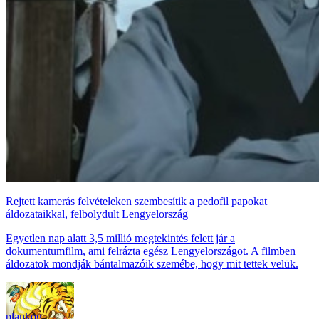
Rejtett kamerás felvételeken szembesítik a pedofil papokat
áldozataikkal, felbolydult Lengyelország
Egyetlen nap alatt 3,5 millió megtekintés felett jár a
dokumentumfilm, ami felrázta egész Lengyelországot. A filmben
áldozatok mondják bántalmazóik szemébe, hogy mit tettek velük.
plankog