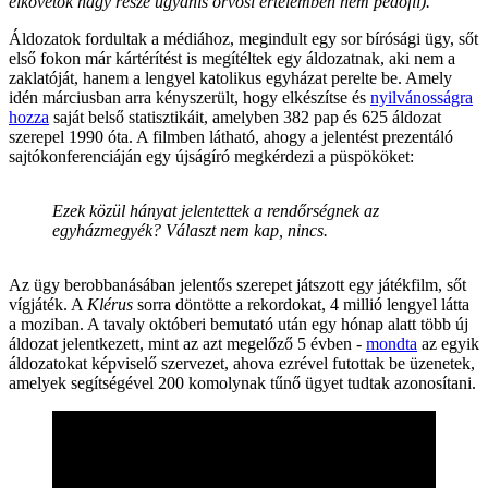
elkövetők nagy része ugyanis orvosi értelemben nem pedofil).
Áldozatok fordultak a médiához, megindult egy sor bírósági ügy, sőt
első fokon már kártérítést is megítéltek egy áldozatnak, aki nem a
zaklatóját, hanem a lengyel katolikus egyházat perelte be. Amely
idén márciusban arra kényszerült, hogy elkészítse és
nyilvánosságra
hozza
saját belső statisztikáit, amelyben 382 pap és 625 áldozat
szerepel 1990 óta. A filmben látható, ahogy a jelentést prezentáló
sajtókonferenciáján egy újságíró megkérdezi a püspököket:
Ezek közül hányat jelentettek a rendőrségnek az
egyházmegyék? Választ nem kap, nincs.
Az ügy berobbanásában jelentős szerepet játszott egy játékfilm, sőt
vígjáték. A
Klérus
sorra döntötte a rekordokat, 4 millió lengyel látta
a moziban. A tavaly októberi bemutató után egy hónap alatt több új
áldozat jelentkezett, mint az azt megelőző 5 évben -
mondta
az egyik
áldozatokat képviselő szervezet, ahova ezrével futottak be üzenetek,
amelyek segítségével 200 komolynak tűnő ügyet tudtak azonosítani.