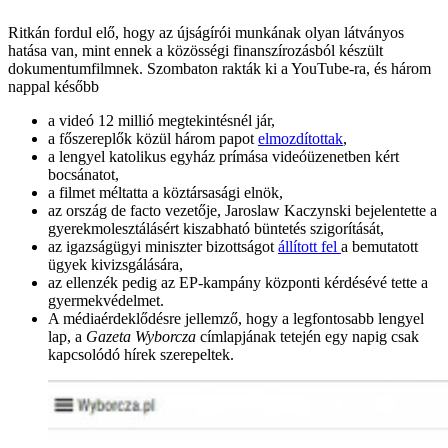
Ritkán fordul elő, hogy az újságírói munkának olyan látványos
hatása van, mint ennek a közösségi finanszírozásból készült
dokumentumfilmnek. Szombaton rakták ki a YouTube-ra, és három
nappal később
a videó 12 millió megtekintésnél jár,
a főszereplők közül három papot
elmozdítottak
,
a lengyel katolikus egyház prímása videóüzenetben kért
bocsánatot,
a filmet méltatta a köztársasági elnök,
az ország de facto vezetője, Jaroslaw Kaczynski bejelentette a
gyerekmolesztálásért kiszabható büntetés szigorítását,
az igazságügyi miniszter bizottságot
állított fel
a bemutatott
ügyek kivizsgálására,
az ellenzék pedig az EP-kampány központi kérdésévé tette a
gyermekvédelmet.
A médiaérdeklődésre jellemző, hogy a legfontosabb lengyel
lap, a
Gazeta Wyborcza
címlapjának tetején egy napig csak
kapcsolódó hírek szerepeltek.