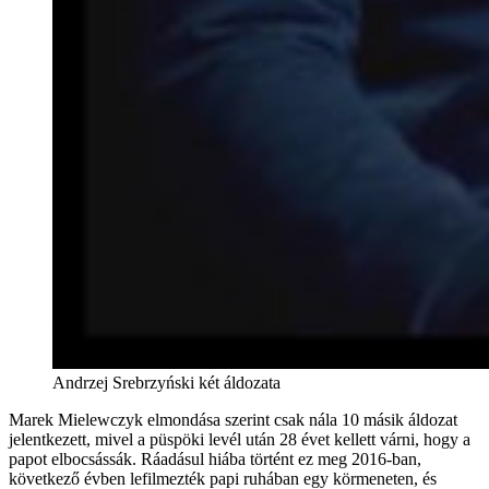
Andrzej Srebrzyński két áldozata
Marek Mielewczyk elmondása szerint csak nála 10 másik áldozat
jelentkezett, mivel a püspöki levél után 28 évet kellett várni, hogy a
papot elbocsássák. Ráadásul hiába történt ez meg 2016-ban,
következő évben lefilmezték papi ruhában egy körmeneten, és