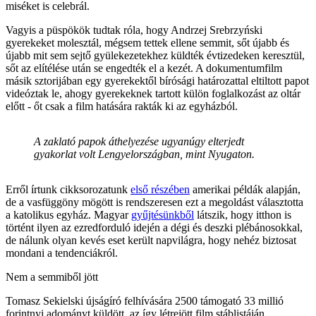
miséket is celebrál.
Vagyis a püspökök tudtak róla, hogy Andrzej Srebrzyński
gyerekeket molesztál, mégsem tettek ellene semmit, sőt újabb és
újabb mit sem sejtő gyülekezetekhez küldték évtizedeken keresztül,
sőt az elítélése után se engedték el a kezét. A dokumentumfilm
másik sztorijában egy gyerekektől bírósági határozattal eltiltott papot
videóztak le, ahogy gyerekeknek tartott külön foglalkozást az oltár
előtt - őt csak a film hatására rakták ki az egyházból.
A zaklató papok áthelyezése ugyanúgy elterjedt
gyakorlat volt Lengyelországban, mint Nyugaton.
Erről írtunk cikksorozatunk
első részében
amerikai példák alapján,
de a vasfüggöny mögött is rendszeresen ezt a megoldást választotta
a katolikus egyház. Magyar
gyűjtésünkből
látszik, hogy itthon is
történt ilyen az ezredforduló idején a dégi és deszki plébánosokkal,
de nálunk olyan kevés eset került napvilágra, hogy nehéz biztosat
mondani a tendenciákról.
Nem a semmiből jött
Tomasz Sekielski újságíró felhívására 2500 támogató 33 millió
forintnyi adományt küldött, az így létrejött film stáblistáján