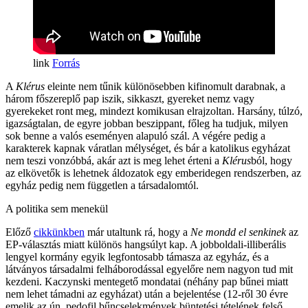
Forrás
A
Klérus
eleinte nem tűnik különösebben kifinomult darabnak, a
három főszereplő pap iszik, sikkaszt, gyereket nemz vagy
gyerekeket ront meg, mindezt komikusan elrajzoltan. Harsány, túlzó,
igazságtalan, de egyre jobban beszippant, főleg ha tudjuk, milyen
sok benne a valós eseményen alapuló szál. A végére pedig a
karakterek kapnak váratlan mélységet, és bár a katolikus egyházat
nem teszi vonzóbbá, akár azt is meg lehet érteni a
Klérus
ból, hogy
az elkövetők is lehetnek áldozatok egy emberidegen rendszerben, az
egyház pedig nem független a társadalomtól.
A politika sem menekül
Előző
cikkünkben
már utaltunk rá, hogy a
Ne mondd el senkinek
az
EP-választás miatt különös hangsúlyt kap. A jobboldali-illiberális
lengyel kormány egyik legfontosabb támasza az egyház, és a
látványos társadalmi felháborodással egyelőre nem nagyon tud mit
kezdeni. Kaczynski mentegető mondatai (néhány pap bűnei miatt
nem lehet támadni az egyházat) után a bejelentése (12-ről 30 évre
emelik az ún. pedofil bűncselekmények büntetési tételének felső