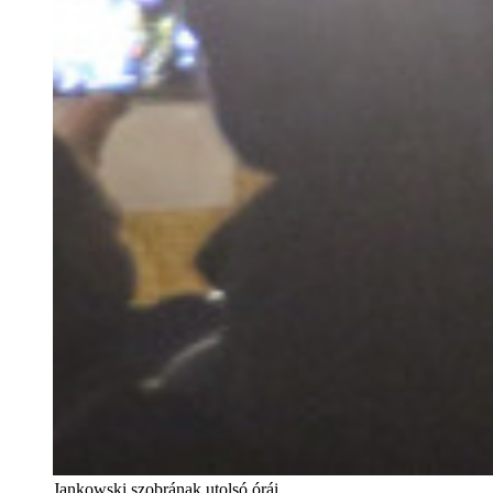
Jankowski szobrának utolsó órái