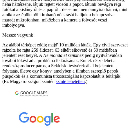
néha háttérzene, látjuk rejtett videón a papot, látunk bevágva régi
fotókat a kislányról és a papról - de semmi nem annyira drámai, mint
amikor az épületből kirohanó nő sírását halljuk a bekapcsolva
maradt mikrofonban, miközben a kamera a folyosót veszi
imbolyogva.
Messze vagyunk
Az alábbi térképet eddig majd' 10 millióan látták. Egy civil szervezet
rajzolta be rajta 259 áldozat, 63 elítélt elkövető és 50 médiában
jelentett eset helyét. A
Ne mondd el senkinek
pedig nyilvánvalóan
további lökést ad a probléma feltárásának. Ennek része lehet a
rendező-producer páros, a Sekielski testvérek által bejelentett
folytatás, illetve egy könyv, amelyben a filmben szereplő papok,
püspökök és a kommunista titkosszolgálat kapcsolatát is feltárják.
(Ez Magyarországon szintén
szinte lehetetlen
.)