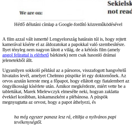
Hétfő délutáni címlap a Google-fordító közreműködésével
A film azzal vált ismertté Lengyelország határain túl is, hogy rejtett
kamerával kísérte el az áldozatokat a papokkal való szembesítésre.
Ilyet tényleg nem nagyon látott a világ, de a kétórás film (amely
angol felirattal is elérhető
bárkinek) nem csak hasonló drámai
jelenetekből állt.
Ugyanilyen sokkoló például az a pársoros, visszafogott hangvételű
hivatalos levél, amelyet Chełmno püspöke írt egy doktornőnek. Az
orvos azután kereste meg a főpapot, hogy ellátott egy fiatalembert az
öngyilkossági kísérlete után. Amikor megkérdezte, miért vette be a
tablettákat, Marek Mielewczyk elmesélte neki, hogyan zaklatta
évekkel korábban, kiskamaszként a plébánosa. A püspök
megnyugtatta az orvost, hogy a papot áthelyezi, és
ha még egyszer panasz lesz rá, eltiltja a nyilvános papi
tevékenységtől.