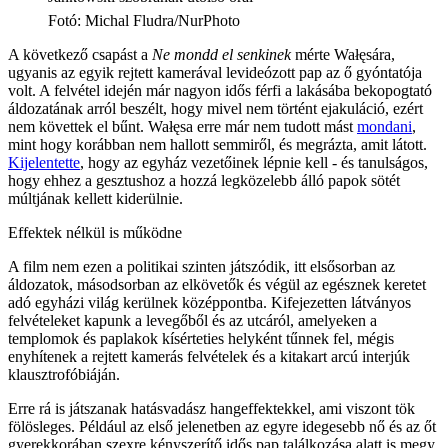
Fotó
:
Michal Fludra/NurPhoto
A következő csapást a
Ne mondd el senkinek
mérte Wałęsára,
ugyanis az egyik rejtett kamerával levideózott pap az ő gyóntatója
volt. A felvétel idején már nagyon idős férfi a lakásába bekopogtató
áldozatának arról beszélt, hogy mivel nem történt ejakuláció, ezért
nem követtek el bűnt. Wałęsa erre már nem tudott mást
mondani
,
mint hogy korábban nem hallott semmiről, és megrázta, amit látott.
Kijelentette
, hogy az egyház vezetőinek lépnie kell - és tanulságos,
hogy ehhez a gesztushoz a hozzá legközelebb álló papok sötét
múltjának kellett kiderülnie.
Effektek nélkül is működne
A film nem ezen a politikai szinten játszódik, itt elsősorban az
áldozatok, másodsorban az elkövetők és végül az egésznek keretet
adó egyházi világ kerülnek középpontba. Kifejezetten látványos
felvételeket kapunk a levegőből és az utcáról, amelyeken a
templomok és paplakok kísérteties helyként tűnnek fel, mégis
enyhítenek a rejtett kamerás felvételek és a kitakart arcú interjúk
klausztrofóbiáján.
Erre rá is játszanak hatásvadász hangeffektekkel, ami viszont tök
fölösleges. Például az első jelenetben az egyre idegesebb nő és az őt
gyerekkorában szexre kényszerítő idős pap találkozása alatt is megy