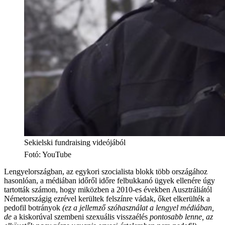
Sekielski fundraising videójából
Fotó
:
YouTube
Lengyelországban, az egykori szocialista blokk több országához
hasonlóan, a médiában időről időre felbukkanó ügyek ellenére úgy
tartották számon, hogy miközben a 2010-es években Ausztráliától
Németországig ezrével kerültek felszínre vádak, őket elkerülték a
pedofil botrányok
(ez a jellemző szóhasználat a lengyel médiában,
de
a kiskorúval szembeni szexuális visszaélés
pontosabb lenne, az