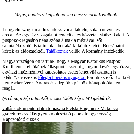
Mégis, mindezzel együtt milyen messze járnak előttünk!
Lengyelországban áldozatok százai álltak elő, sokan névvel és
arccal. Az egyház vizsgálatot rendelt el és közzétett statisztikákat. A
püspökök legalább néha szóba állnak a médiával, sőt
sajtótájékoztatót is tartottak, ahol akárki kérdezhetett. Bocsánatot
kértek az áldozatoktól.
Találkoztak
velük. A kormány intézkedik.
Magyarországon ott tartunk, hogy a Magyar Katolikus Püspöki
Konferencia elnökének álláspontja szerint „nagyon kevés egyházzal,
egyházi intézménnyel kapcsolatos esetet lehet világszinten is
találni”, de ezek is
főleg a liberális nyugaton
fordulnak elő. Konkrét
kérdésekre Veres András és a legtöbb püspök hónapok óta nem
reagál.
(A címlapi kép a filmből, a cikk fölötti kép a Wikipédiáról.)
vallás
dokumentumfilm
tomasz sekielski
Eugeniusz Makulski
gyerekmolesztálás
gyerekmolesztáló papok
lengyelország
Kapcsolódó cikkek