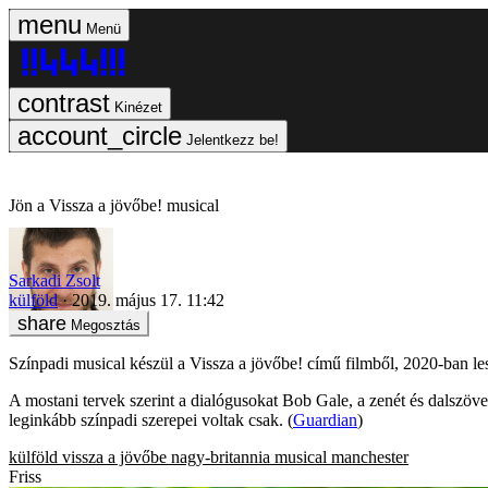
Menü
Kinézet
Jelentkezz be!
Jön a Vissza a jövőbe! musical
Sarkadi Zsolt
külföld
2019. május 17. 11:42
Megosztás
Színpadi musical készül a Vissza a jövőbe! című filmből, 2020-ban lesz
A mostani tervek szerint a dialógusokat Bob Gale, a zenét és dalszöveg
leginkább színpadi szerepei voltak csak. (
Guardian
)
külföld
vissza a jövőbe
nagy-britannia
musical
manchester
Friss