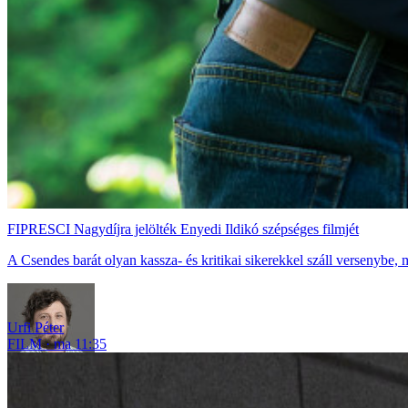
FIPRESCI Nagydíjra jelölték Enyedi Ildikó szépséges filmjét
A Csendes barát olyan kassza- és kritikai sikerekkel száll versenybe,
Urfi Péter
FILM
ma 11:35