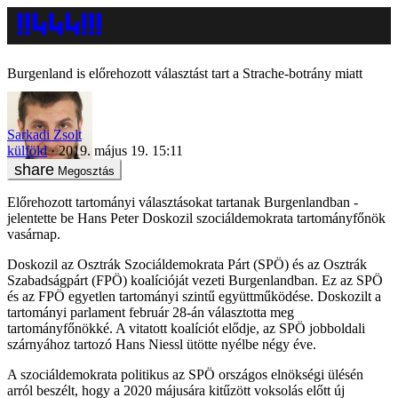
Burgenland is előrehozott választást tart a Strache-botrány miatt
Sarkadi Zsolt
külföld
2019. május 19. 15:11
Megosztás
Előrehozott tartományi választásokat tartanak Burgenlandban -
jelentette be Hans Peter Doskozil szociáldemokrata tartományfőnök
vasárnap.
Doskozil az Osztrák Szociáldemokrata Párt (SPÖ) és az Osztrák
Szabadságpárt (FPÖ) koalícióját vezeti Burgenlandban. Ez az SPÖ
és az FPÖ egyetlen tartományi szintű együttműködése. Doskozilt a
tartományi parlament február 28-án választotta meg
tartományfőnökké. A vitatott koalíciót elődje, az SPÖ jobboldali
szárnyához tartozó Hans Niessl ütötte nyélbe négy éve.
A szociáldemokrata politikus az SPÖ országos elnökségi ülésén
arról beszélt, hogy a 2020 májusára kitűzött voksolás előtt új