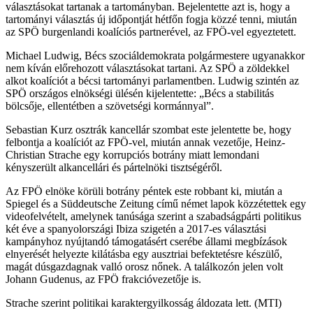
választásokat tartanak a tartományban. Bejelentette azt is, hogy a
tartományi választás új időpontját hétfőn fogja közzé tenni, miután
az SPÖ burgenlandi koalíciós partnerével, az FPÖ-vel egyeztetett.
Michael Ludwig, Bécs szociáldemokrata polgármestere ugyanakkor
nem kíván előrehozott választásokat tartani. Az SPÖ a zöldekkel
alkot koalíciót a bécsi tartományi parlamentben. Ludwig szintén az
SPÖ országos elnökségi ülésén kijelentette: „Bécs a stabilitás
bölcsője, ellentétben a szövetségi kormánnyal”.
Sebastian Kurz osztrák kancellár szombat este jelentette be, hogy
felbontja a koalíciót az FPÖ-vel, miután annak vezetője, Heinz-
Christian Strache egy korrupciós botrány miatt lemondani
kényszerült alkancellári és pártelnöki tisztségéről.
Az FPÖ elnöke körüli botrány péntek este robbant ki, miután a
Spiegel és a Süddeutsche Zeitung című német lapok közzétettek egy
videofelvételt, amelynek tanúsága szerint a szabadságpárti politikus
két éve a spanyolországi Ibiza szigetén a 2017-es választási
kampányhoz nyújtandó támogatásért cserébe állami megbízások
elnyerését helyezte kilátásba egy ausztriai befektetésre készülő,
magát dúsgazdagnak valló orosz nőnek. A találkozón jelen volt
Johann Gudenus, az FPÖ frakcióvezetője is.
Strache szerint politikai karaktergyilkosság áldozata lett. (MTI)