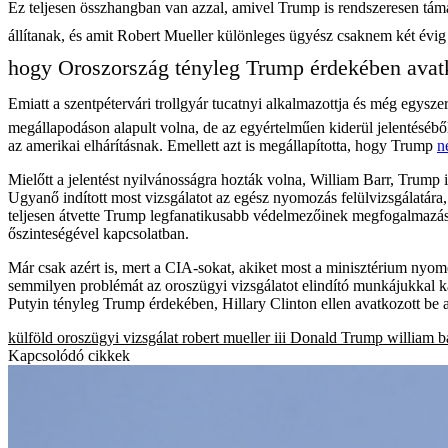
Ez teljesen összhangban van azzal, amivel Trump is rendszeresen tám
állítanak, és amit Robert Mueller különleges ügyész csaknem két évig t
hogy Oroszország tényleg Trump érdekében avatk
Emiatt a szentpétervári trollgyár tucatnyi alkalmazottja és még egysz
megállapodáson alapult volna, de az egyértelműen kiderül jelentéséb
az amerikai elhárításnak. Emellett azt is megállapította, hogy Trump
n
Mielőtt a jelentést nyilvánosságra hozták volna, William Barr, Trump i
Ugyanő indított most vizsgálatot az egész nyomozás felülvizsgálatára,
teljesen átvette Trump legfanatikusabb védelmezőinek megfogalmazás
őszinteségével kapcsolatban.
Már csak azért is, mert a CIA-sokat, akiket most a minisztérium nyom
semmilyen problémát az oroszügyi vizsgálatot elindító munkájukkal kap
Putyin tényleg Trump érdekében, Hillary Clinton ellen avatkozott be 
külföld
oroszügyi vizsgálat
robert mueller iii
Donald Trump
william b
Kapcsolódó cikkek