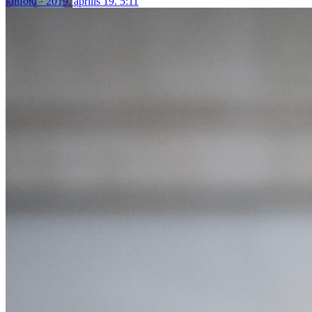
külföld
2019. április 19. 5:11