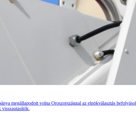
nya megállapodott volna Oroszországgal az elnökválasztás befolyásolá
 visszautasítók.