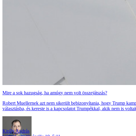
Mire a sok hazugság, ha amúgy nem volt összejátszás?
Robert Muellernek azt nem sikerült bebizonyítania, hogy Trump kampá
választásba, és kereste is a kapcsolatot Trumpékkal, akik nem is voltak
Király András