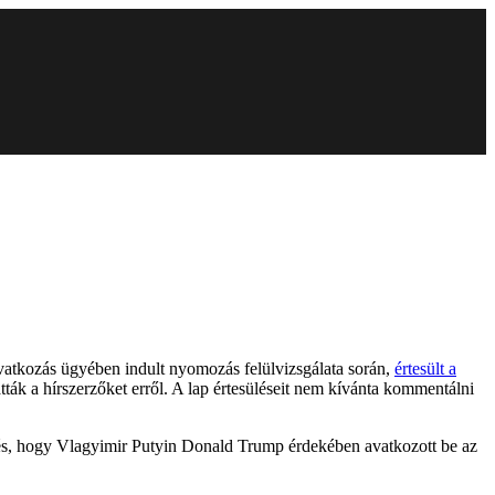
eavatkozás ügyében indult nyomozás felülvizsgálata során,
értesült a
tták a hírszerzőket erről. A lap értesüléseit nem kívánta kommentálni
zerzés, hogy Vlagyimir Putyin Donald Trump érdekében avatkozott be az