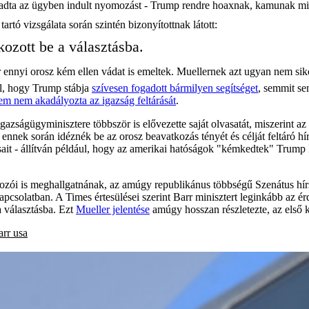
adta az ügyben indult nyomozást - Trump rendre hoaxnak, kamunak minő
artó vizsgálata során szintén bizonyítottnak látott:
ozott be a választásba.
er ennyi orosz kém ellen vádat is emeltek. Muellernek azt ugyan nem si
ől, hogy Trump stábja
szívesen fogadott bármilyen segítséget
, semmit se
em nem akadályozta az igazság feltárását
.
gazságügyminisztere többször is elővezette saját olvasatát, miszerint a
 ennek során idéznék be az orosz beavatkozás tényét és célját feltáró 
ait - állítván például, hogy az amerikai hatóságok "kémkedtek" Trump
ozói is meghallgatnának, az amúgy republikánus többségű Szenátus hírsz
csolatban. A Times értesülései szerint Barr minisztert leginkább az ér
a választásba. Ezt
Mueller jelentése
amúgy hosszan részletezte, az első k
arr
usa