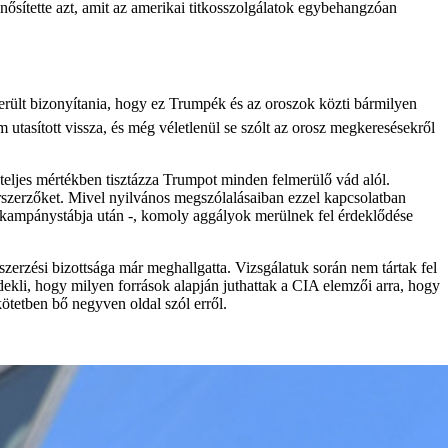
sítette azt, amit az amerikai titkosszolgálatok egybehangzóan
került bizonyítania, hogy ez Trumpék és az oroszok közti bármilyen
m utasított vissza, és még véletlenül se szólt az orosz megkeresésekről
z teljes mértékben tisztázza Trumpot minden felmerülő vád alól.
hírszerzőket. Mivel nyilvános megszólalásaiban ezzel kapcsolatban
 kampánystábja után -, komoly aggályok merülnek fel érdeklődése
erzési bizottsága már meghallgatta. Vizsgálatuk során nem tártak fel
dekli, hogy milyen források alapján juthattak a CIA elemzői arra, hogy
ötetben bő negyven oldal szól erről.