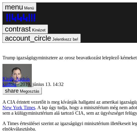
Menü
Kinézet
Jelentkezz be!
Trump igazságügyminisztere az orosz beavatkozást leleplező kémeket
Király András
külföld
2019. június 13. 14:32
Megosztás
A CIA érintett vezetőit is meg kívánják hallgatni az amerikai igazság
New York Times
. A lap úgy tudja, hogy a minisztérium még nem adott
sem a külügyminisztérium alá tartozó CIA, sem az ügyészséget felügy
A Times értesülései szerint az igazságügyi minisztérium illetékeseit l
elnökválasztásba.