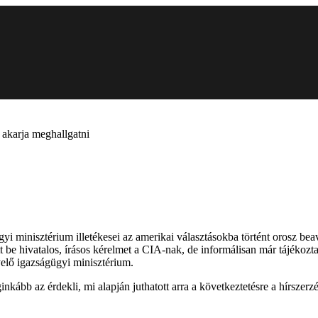
 akarja meghallgatni
ügyi minisztérium illetékesei az amerikai választásokba történt orosz b
 be hivatalos, írásos kérelmet a CIA-nak, de informálisan már tájékozta
elő igazságügyi minisztérium.
eginkább az érdekli, mi alapján juthatott arra a következtetésre a hírs