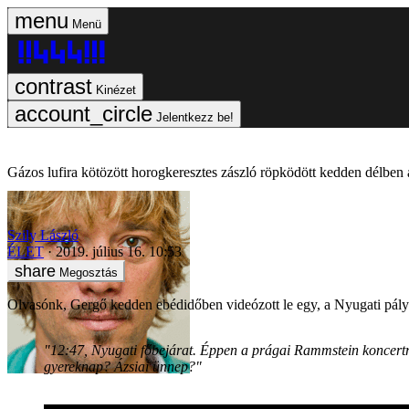
Menü
Kinézet
Jelentkezz be!
Gázos lufira kötözött horogkeresztes zászló röpködött kedden délben
Szily László
ÉLET
2019. július 16. 10:53
Megosztás
Olvasónk, Gergő kedden ebédidőben videózott le egy, a Nyugati pálya
"12:47, Nyugati főbejárat. Éppen a prágai Rammstein koncertre
gyereknap? Ázsiai ünnep?"