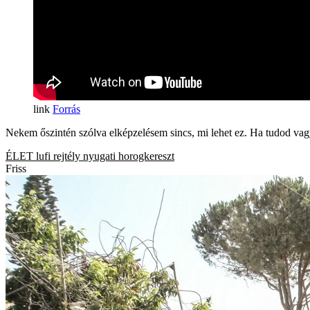
Forrás
Nekem őszintén szólva elképzelésem sincs, mi lehet ez. Ha tudod vag
ÉLET
lufi
rejtély
nyugati
horogkereszt
Friss