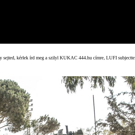
y sejted, kérlek írd meg a szilyl KUKAC 444.hu címre, LUFI subjectte