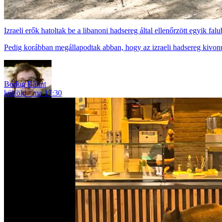
Izraeli erők hatoltak be a libanoni hadsereg által ellenőrzött egyik falu
Pedig korábban megállapodtak abban, hogy az izraeli hadsereg kivonu
Bódog Bálint
külföld
ma 17:30