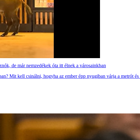
isznók, de már nemzedékek óta itt élnek a városainkban
ban? Mit kell csinálni, hogyha az ember épp nyugiban várja a metrót és