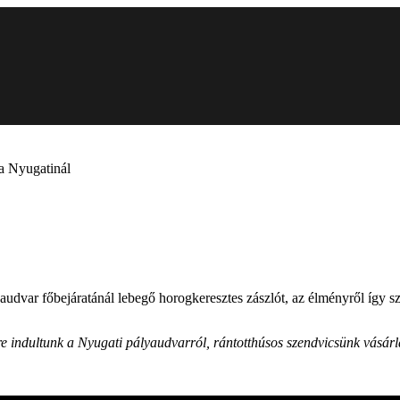
 a Nyugatinál
udvar főbejáratánál lebegő horogkeresztes zászlót, az élményről így s
 indultunk a Nyugati pályaudvarról, rántotthúsos szendvicsünk vásárlás