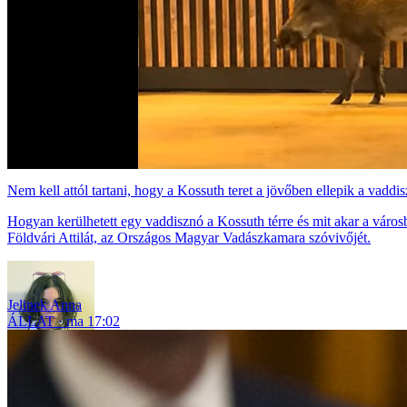
Nem kell attól tartani, hogy a Kossuth teret a jövőben ellepik a vadd
Hogyan kerülhetett egy vaddisznó a Kossuth térre és mit akar a város
Földvári Attilát, az Országos Magyar Vadászkamara szóvivőjét.
Jelinek Anna
ÁLLAT
ma 17:02