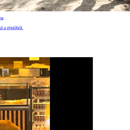
ba
l a régióból.