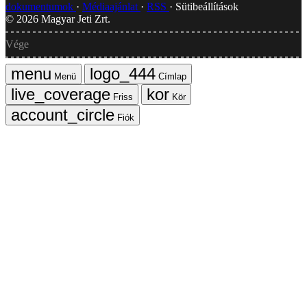
dokumentumok
Médiaajánlat
RSS
Sütibeállítások
©
2026
Magyar Jeti Zrt.
Vége
Menü
Címlap
Friss
Kör
Fiók