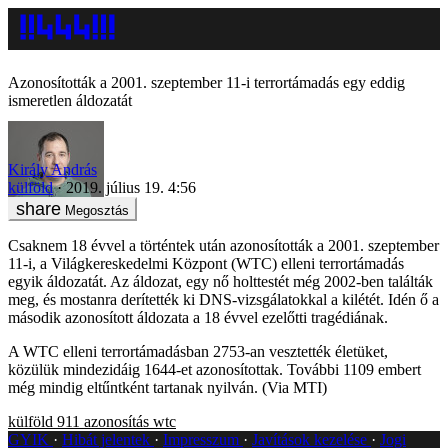
Azonosították a 2001. szeptember 11-i terrortámadás egy eddig
ismeretlen áldozatát
Király András
külföld
2019. július 19. 4:56
Megosztás
Csaknem 18 évvel a történtek után azonosították a 2001. szeptember
11-i, a Világkereskedelmi Központ (WTC) elleni terrortámadás
egyik áldozatát. Az áldozat, egy nő holttestét még 2002-ben találták
meg, és mostanra derítették ki DNS-vizsgálatokkal a kilétét. Idén ő a
második azonosított áldozata a 18 évvel ezelőtti tragédiának.
A WTC elleni terrortámadásban 2753-an vesztették életüket,
közülük mindezidáig 1644-et azonosítottak. További 1109 embert
még mindig eltűntként tartanak nyilván. (Via MTI)
külföld
911
azonosítás
wtc
GYIK
Hibát jelentek
Impresszum
Javítások kezelése
Jogi