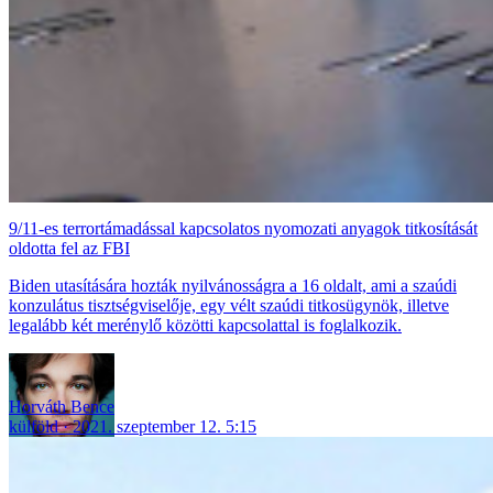
9/11-es terrortámadással kapcsolatos nyomozati anyagok titkosítását
oldotta fel az FBI
Biden utasítására hozták nyilvánosságra a 16 oldalt, ami a szaúdi
konzulátus tisztségviselője, egy vélt szaúdi titkosügynök, illetve
legalább két merénylő közötti kapcsolattal is foglalkozik.
Horváth Bence
külföld
2021. szeptember 12. 5:15