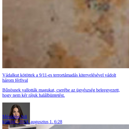
Vádalkut kötöttek a 9/11-es terrortámadás kitervelésével vádolt
három férfival
Bűnösnek vallották magukat, cserébe az ügyészség beleegyezett,
hogy nem kér rájuk halálbüntetést.
Mészáros Juli
külföld
2024. augusztus 1. 6:28