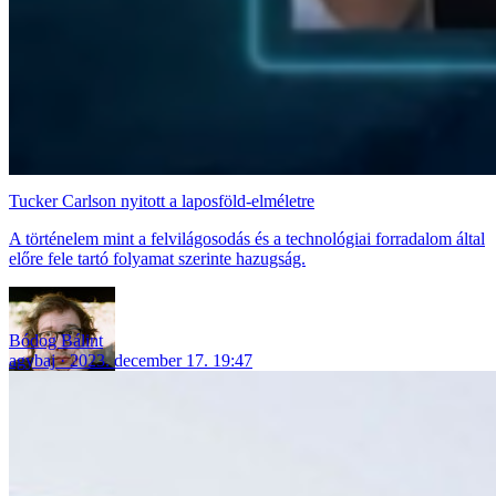
Tucker Carlson nyitott a laposföld-elméletre
A történelem mint a felvilágosodás és a technológiai forradalom által
előre fele tartó folyamat szerinte hazugság.
Bódog Bálint
agybaj
2023. december 17. 19:47