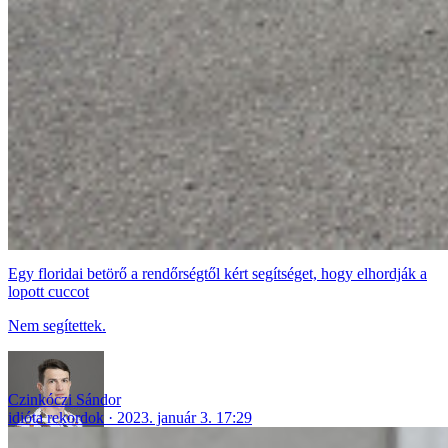
Egy floridai betörő a rendőrségtől kért segítséget, hogy elhordják a
lopott cuccot
Nem segítettek.
Czinkóczi Sándor
idióta rekordok
2023. január 3. 17:29