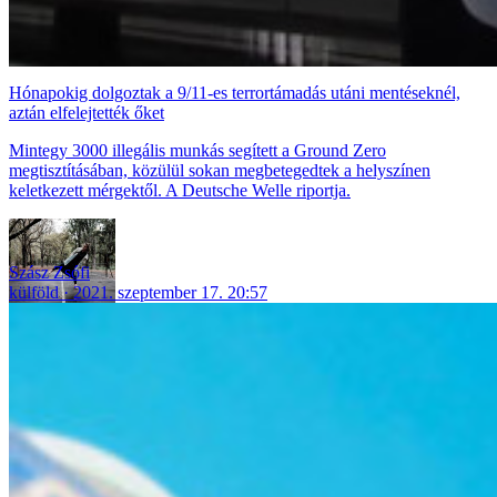
Hónapokig dolgoztak a 9/11-es terrortámadás utáni mentéseknél,
aztán elfelejtették őket
Mintegy 3000 illegális munkás segített a Ground Zero
megtisztításában, közülül sokan megbetegedtek a helyszínen
keletkezett mérgektől. A Deutsche Welle riportja.
Szász Zsófi
külföld
2021. szeptember 17. 20:57