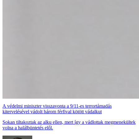
A védelmi miniszter visszavonta a 9/11-es terrortámadás
kitervelésével vádolt három férfival kötött vádalkut
Sokan tiltakoztak az alku ellen, mert így a vádlottak megmenekültek
volna a halálbüntetés elől.