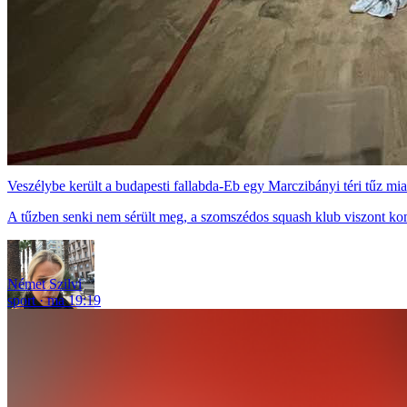
Veszélybe került a budapesti fallabda-Eb egy Marczibányi téri tűz mia
A tűzben senki nem sérült meg, a szomszédos squash klub viszont ko
Német Szilvi
sport
ma 19:19