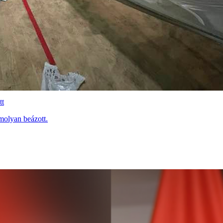
tt
molyan beázott.