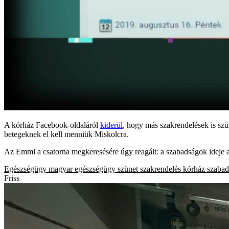
A kórház Facebook-oldaláról
kiderül
, hogy más szakrendelések is szü
betegeknek el kell menniük Miskolcra.
Az Emmi a csatorna megkeresésére úgy reagált: a szabadságok ideje ala
Egészségügy
magyar egészségügy
szünet
szakrendelés
kórház
szabad
Friss