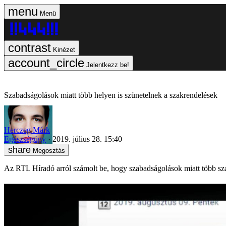
Menü
Kinézet
Jelentkezz be!
Szabadságolások miatt több helyen is szünetelnek a szakrendelések
Herczeg Márk
Egészségügy
2019. július 28. 15:40
Megosztás
Az RTL Híradó arról számolt be, hogy szabadságolások miatt több sz