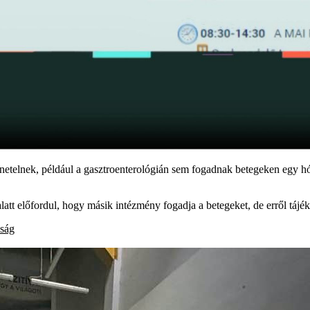
netelnek, például a gasztroenterológián sem fogadnak betegeken egy hóna
tt előfordul, hogy másik intézmény fogadja a betegeket, de erről tájéko
ság