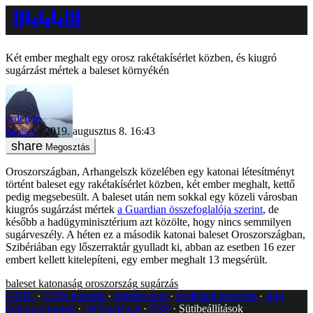
Két ember meghalt egy orosz rakétakísérlet közben, és kiugró
sugárzást mértek a baleset környékén
erdelyip
baleset
2019. augusztus 8. 16:43
Megosztás
Oroszországban, Arhangelszk közelében egy katonai létesítményt
történt baleset egy rakétakísérlet közben, két ember meghalt, kettő
pedig megsebesült. A baleset után nem sokkal egy közeli városban
kiugrós sugárzást mértek
a Guardian összefoglalója szerint
, de
később a hadügyminisztérium azt közölte, hogy nincs semmilyen
sugárveszély. A héten ez a második katonai baleset Oroszországban,
Szibériában egy lőszerraktár gyulladt ki, abban az esetben 16 ezer
embert kellett kitelepíteni, egy ember meghalt 13 megsérült.
baleset
katonaság
oroszország
sugárzás
GYIK
Hibát jelentek
Impresszum
Javítások kezelése
Jogi
dokumentumok
Médiaajánlat
RSS
Sütibeállítások