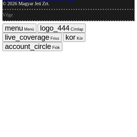
©
2026
Magyar Jeti Zrt.
Vége
Menü
Címlap
Friss
Kör
Fiók