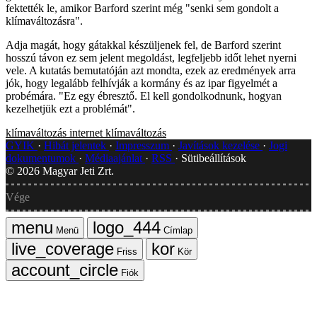
fektették le, amikor Barford szerint még "senki sem gondolt a
klímaváltozásra".
Adja magát, hogy gátakkal készüljenek fel, de Barford szerint
hosszú távon ez sem jelent megoldást, legfeljebb időt lehet nyerni
vele. A kutatás bemutatóján azt mondta, ezek az eredmények arra
jók, hogy legalább felhívják a kormány és az ipar figyelmét a
probémára. "Ez egy ébresztő. El kell gondolkodnunk, hogyan
kezelhetjük ezt a problémát".
klímaváltozás
internet
klímaváltozás
GYIK
Hibát jelentek
Impresszum
Javítások kezelése
Jogi
dokumentumok
Médiaajánlat
RSS
Sütibeállítások
©
2026
Magyar Jeti Zrt.
Vége
Menü
Címlap
Friss
Kör
Fiók