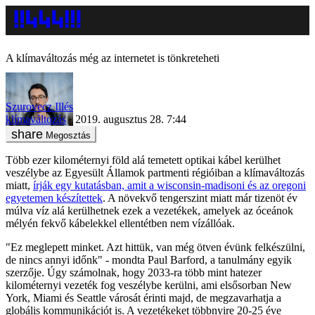
A klímaváltozás még az internetet is tönkreteheti
Szurovecz Illés
klímaváltozás
2019. augusztus 28. 7:44
Megosztás
Több ezer kilométernyi föld alá temetett optikai kábel kerülhet
veszélybe az Egyesült Államok partmenti régióiban a klímaváltozás
miatt,
írják egy kutatásban, amit a wisconsin-madisoni és az oregoni
egyetemen készítettek
. A növekvő tengerszint miatt már tizenöt év
múlva víz alá kerülhetnek ezek a vezetékek, amelyek az óceánok
mélyén fekvő kábelekkel ellentétben nem vízállóak.
"Ez meglepett minket. Azt hittük, van még ötven évünk felkészülni,
de nincs annyi időnk" - mondta Paul Barford, a tanulmány egyik
szerzője. Úgy számolnak, hogy 2033-ra több mint hatezer
kilométernyi vezeték fog veszélybe kerülni, ami elsősorban New
York, Miami és Seattle városát érinti majd, de megzavarhatja a
globális kommunikációt is. A vezetékeket többnyire 20-25 éve