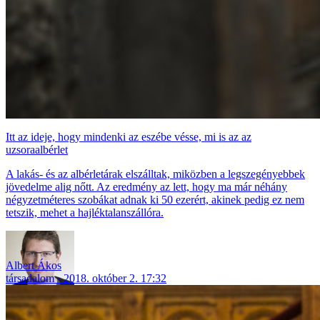
Itt az ideje, hogy mindenki az eszébe vésse, mi is az az
uzsoraalbérlet
A lakás- és az albérletárak elszálltak, miközben a legszegényebbek
jövedelme alig nőtt. Az eredmény az lett, hogy ma már néhány
négyzetméteres szobákat adnak ki 50 ezerért, akinek pedig ez nem
tetszik, mehet a hajléktalanszállóra.
Albert Ákos
társadalom
2018. október 2. 17:32