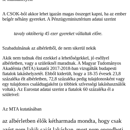
A CSOK-ból akkor lehet igazán magas összeget kapni, ha az ember
beígér néhány gyereket. A Pénzügyminisztérium adatai szerint
tavaly októberig 45 ezer gyereket vállaltak előre.
Szabadulnának az albérletből, de nem sikerül nekik
Akik nem tudnak élni ezekkel a lehetőségekkel, jó eséllyel
albérletben, vagy a szüleiknél maradnak. A Magyar Tudományos
Akadémia (MTA) kutatói 2017-2018-ban vizsgálták budapesti
fiatalok lakáshelyzetét. Ebből kiderült, hogy a 18-35 évesek 23,8
százaléka élt albérletben, 72,8 százaléka pedig tulajdonosként vagy
egy tulajdonos családtagjaként (a többiek szívességi lakáshasználók
voltak). Az Eurostat adatai szerint a fiatalok 60 százaléka él a
szüleivel:
Az MTA kutatásában
az albérletben élők kétharmada mondta, hogy csak
azért nem lakik saját lakásban, mert nem engedheti