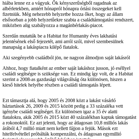
hiába lenne ez a vágyuk. Ők kényszerűségből ragadnak az
albérletekben, amiért hónapról hónapra óriási összegeket kell
fizetniük. Még nehezebb helyzetbe hozza őket, hogy az állam
elsősorban a jobb helyzetűekre szabta a családtámogatási rendszert,
miközben alig szabályozza a magánbérlakás-piacot.
Szerdán mutatták be a Habitat for Humanity éves lakhatási
jelentésének első fejezetét, ami arról szól, mivel szembesülnek
manapság a lakáspiacra kilépő fiatalok.
Aki szegényebb családból jön, ne nagyon álmodjon saját lakásról
Ahhoz, hogy fiatalként az ember saját lakáshoz jusson, jó eséllyel
családi segítségre is szüksége van. Ez mindig így volt, de a Habitat
szerint a 2008-as gazdasági világválság óta különösen, hiszen a
kieső hitelek helyébe részben a családi támogatás lépett.
Ezt támasztja alá, hogy 2005 és 2008 közt a lakást vásárló
háztartások 26, 2009 és 2015 között pedig a 33 százaléka vett
igénybe családi segítséget. Ez különösen igaz a 35 év alatti
fiatalokra, akik 2005 és 2015 közt 40 százalékban kaptak támogatást
a rokonoktól. Ez azt jelenti, hogy az átlagosan 10,8 milliós lakás
árából 4,7 millió miatt nem kellett fájjon a fejük. Mások ezt
hitelfelvétellel próbálták kompenzálni, és átlagosan egymillió