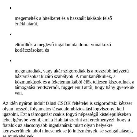
megemelték a hitelkeret és a használt lakások felső
értékhatárát,
eltörölték a meglevő ingatlantulajdonra vonatkozó
korlátozásokat, és
megmaradtak, vagy akár szigorodtak is a rosszabb helyzetű
háztartásokat kizáró szabályok. A munkanélküliek, a
közmunkások és a feketemunkából élők teljesen kiszorulnak a
támogatási rendszerből, függetlenül attól, hogy hány gyerekük
van.
Az idén nyáron indult falusi CSOK feltételei is szigorodtak: kétszer
olyan hosszú, folyamatos társadalombiztosítási jogviszonyt kell
igazolni. Ezt a támogatást csakis fogyó népességű kistelepüléseken
lehet igénybe venni, ami a Habitat szerint azt eredményezi, hogy a
fiatalok az alacsonyabb ingatlanárak miatt olyan helyekre
kényszerülnek, ahol nincsenek se jó intézmények, se szolgáltatások,
se munkahelyek.