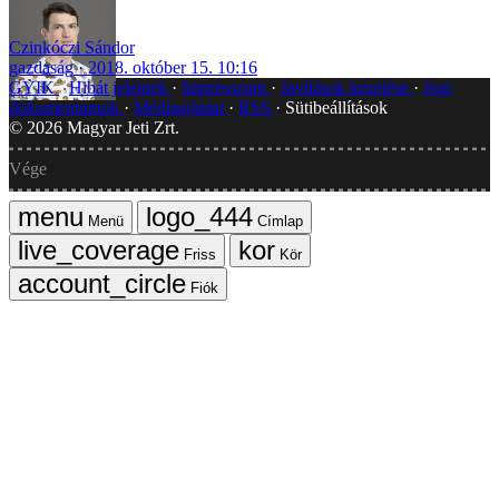
Czinkóczi Sándor
gazdaság
2018. október 15. 10:16
GYIK
Hibát jelentek
Impresszum
Javítások kezelése
Jogi
dokumentumok
Médiaajánlat
RSS
Sütibeállítások
©
2026
Magyar Jeti Zrt.
Vége
Menü
Címlap
Friss
Kör
Fiók