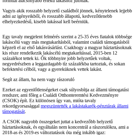
forinttal alacsonyabb értékű lakáshoz jutottak.
Vagyis akik rosszabb helyzetű családból jönnek, kénytelenek lejjebb
adni az igényeikből, és rosszabb állapotú, kedvezőtlenebb
elhelyezkedésű, kisebb lakással kell beérniük.
Egy tavaly megjelent felmérés szerint a 25-35 éves fiatalok többsége
lakáscélú vagy más megtakarításból, valamint családi támogatásból
képzeli el az első lakásvásárlást. Csakhogy a magyar háztartásoknak
kis része rendelkezik lakáscélú megtakarítással, 2015-ben 12
százalékot tettek ki. Ők többnyire jobb helyzetűek voltak,
negyedrészben a leggazdagabb tíz százalékba tartoztak, és sokan
befektetési célból, vagy a gyereküknek vettek lakást.
Segít az állam, ha nem vagy rászoruló
Ezeket az egyenlőtlenségeket csak súlyosbítja az állami támogatási
rendszer, ami főleg a Családi Otthonteremtési Kedvezményre
(CSOK) épít. Ez különösen így van, mióta tavaly
rekordgyorsasággal
megszüntették a lakástakarék-pénztárak állami
támogatását
.
A CSOK nagyobb összegeket juttat a kedvezőbb helyzetű
háztartásoknak, és egyáltalán nem koncentrál a rászorulókra, ami a
2018-as és 2019-es változtatások óta még inkább igaz: