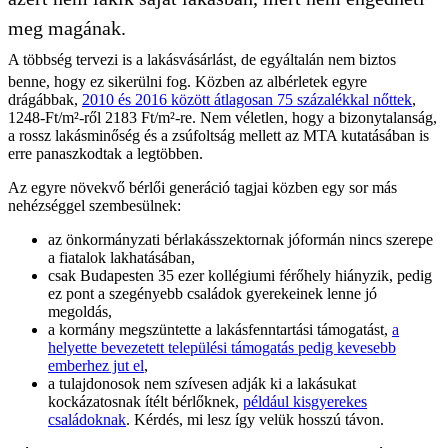
meg magának.
A többség tervezi is a lakásvásárlást, de egyáltalán nem biztos
benne, hogy ez sikerülni fog. Közben az albérletek egyre
drágábbak,
2010 és 2016 között átlagosan 75 százalékkal nőttek
,
1248-Ft/m²-ről 2183 Ft/m²-re. Nem véletlen, hogy a bizonytalanság,
a rossz lakásminőség és a zsúfoltság mellett az MTA kutatásában is
erre panaszkodtak a legtöbben.
Az egyre növekvő bérlői generáció tagjai közben egy sor más
nehézséggel szembesülnek:
az önkormányzati bérlakásszektornak jóformán nincs szerepe
a fiatalok lakhatásában,
csak Budapesten 35 ezer kollégiumi férőhely hiányzik, pedig
ez pont a szegényebb családok gyerekeinek lenne jó
megoldás,
a kormány megszüntette a lakásfenntartási támogatást,
a
helyette bevezetett települési támogatás pedig kevesebb
emberhez jut el
,
a tulajdonosok nem szívesen adják ki a lakásukat
kockázatosnak ítélt bérlőknek,
például kisgyerekes
családoknak
. Kérdés, mi lesz így velük hosszú távon.