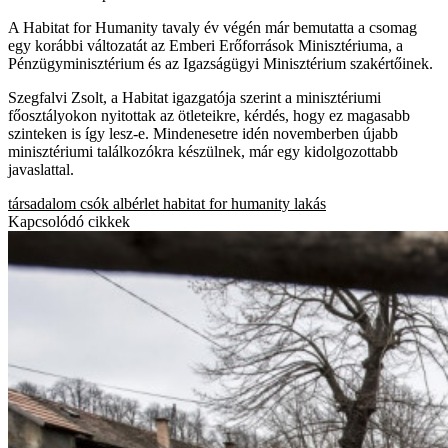
A Habitat for Humanity tavaly év végén már bemutatta a csomag
egy korábbi változatát az Emberi Erőforrások Minisztériuma, a
Pénzügyminisztérium és az Igazságügyi Minisztérium szakértőinek.
Szegfalvi Zsolt, a Habitat igazgatója szerint a minisztériumi
főosztályokon nyitottak az ötleteikre, kérdés, hogy ez magasabb
szinteken is így lesz-e. Mindenesetre idén novemberben újabb
minisztériumi találkozókra készülnek, már egy kidolgozottabb
javaslattal.
társadalom
csók
albérlet
habitat for humanity
lakás
Kapcsolódó cikkek