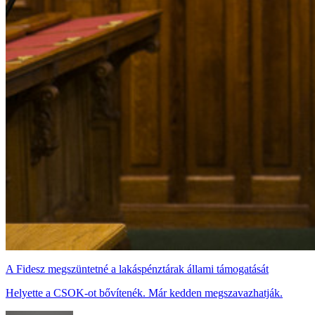
A Fidesz megszüntetné a lakáspénztárak állami támogatását
Helyette a CSOK-ot bővítenék. Már kedden megszavazhatják.