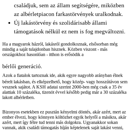
családjuk, sem az állam segítségére, miközben
az albérletpiacon farkastörvények uralkodnak.
Új lakástörvény és szolidárisabb állami
támogatások nélkül ez nem is fog megváltozni.
Ha a magyarok házról, lakásról gondolkoznak, elsősorban még
mindig a saját tulajdonban hisznek. Közben viszont - más
országokhoz hasonlóan - itthon is erősödik a
bérlői generáció.
Azok a fiatalok tartoznak ide, akik egyre nagyobb arányban élnek
bérelt lakásban, és elképzelhető, hogy közép- vagy hosszútávon sem
vesznek sajátot. A KSH adatai szerint 2000-ben még csak a 35 év
alattiak 10 százaléka, tizenöt évvel később pedig már a 30 százaléka
lakott albérletben.
Bizonyos esetekben ez pusztán kényelmi döntés, akár azért, mert az
ember élvezi, hogy könnyen költözhet egyik helyről a másikra, akár
azért, mert így félre tud tenni más dolgokra. Ugyanakkor sokan
vannak, akik családi támogatás híján képtelenek saját lakást venni,