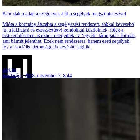
Kihúzták a talajt a szegények alól a segélyek megszüntetésével
Mióta a kormány átszabta a segélyezési rendszert, sokkal kevesebb
jut a lakhatási és egészségügyi gondokkal küzdőknek, főleg a
kistelepüléseken. Közben elterjedtek az “egyéb” támogatási formák,
ami bármit jelenthet. Ezek nem rendszeres, hanem eseti segélyek,
így a szociális biztonságot is kevésbé segítik.
444.hu
gazdaság
2018. november 7. 8:44