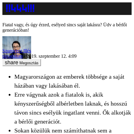
Fiatal vagy, és úgy érzed, esélyed sincs saját lakásra? Üdv a bérlői
generációban!
Szurovecz Illés
társadalom
2019. szeptember 12. 4:09
Megosztás
Magyarországon az emberek többsége a saját
házában vagy lakásában él.
Erre vágynak azok a fiatalok is, akik
kényszerűségből albérletben laknak, és hosszú
távon sincs esélyük ingatlant venni. Ők alkotják
a bérlői generációt.
Sokan közülük nem számíthatnak sem a