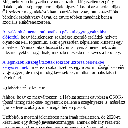
Még nehezebb helyzetben vannak azok a kifejezetten szegény
fiatalok, akik végképp nem tudják kigazdálkodni az albérleti díjakat.
Ők sokszor magánlakásokban, panziókban vagy munkásszállókon
bérelnek szobát vagy ágyat, de egyre többen ragadnak bent a
szociális ellátórendszerben.
A családok átmeneti otthonaiban például egyre gyakrabban
előfordul
, hogy ideiglenesen segítségre szoruló családok helyett
olyanokat kell fogadniuk, akik egyszerűen képtelenek kifizetni egy
albérletet. Vannak, akik hosszú távon is ilyen, átmenetinek szánt
intézményekben ragadnak, miközben ezekben is kevés a férőhely.
A leginkább kiszolgáltatottak sokszor uzsoraalbérletekbe
kényszerülnek
: irreálisan sokat fizetnek egy rossz minőségű szobáért
vagy ágyért, de még mindig kevesebbet, mintha normális lakást
bérelnének.
Új lakástörvény kellene
Ahhoz, hogy ez megváltozzon, a Habitat szerint egyrészt a CSOK-
típusú támogatásoknak figyelniük kellene a szegényekre is, másrészt
újra kellene szabályozni a magánbérleti piacot.
Utóbbiról a mostani jelentésben nem írnak részletesen, de 2020-ra
készülnek egy átfogó javaslatcsomaggal, aminek néhány részletét
már bemutatták egy szeptemberi konferencián. Szerintük a