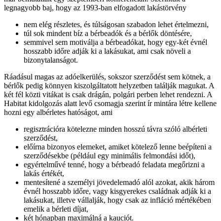
legnagyobb baj, hogy az 1993-ban elfogadott lakástörvény
nem elég részletes, és túlságosan szabadon lehet értelmezni,
túl sok mindent bíz a bérbeadók és a bérlők döntésére,
semmivel sem motiválja a bérbeadókat, hogy egy-két évnél
hosszabb időre adják ki a lakásukat, ami csak növeli a
bizonytalanságot.
Ráadásul magas az adóelkerülés, sokszor szerződést sem kötnek, a
bérlők pedig könnyen kiszolgáltatott helyzetben találják magukat. A
két fél közti vitákat is csak drágán, polgári perben lehet rendezni. A
Habitat kidolgozás alatt levő csomagja szerint ír mintára létre kellene
hozni egy albérletes hatóságot, ami
regisztrációra kötelezne minden hosszú távra szóló albérleti
szerződést,
előírna bizonyos elemeket, amiket kötelező lenne beépíteni a
szerződésekbe (például egy minimális felmondási időt),
egyértelművé tenné, hogy a bérbeadó feladata megőrizni a
lakás értékét,
mentesítené a személyi jövedelemadó alól azokat, akik három
évnél hosszabb időre, vagy kisgyerekes családnak adják ki a
lakásukat, illetve vállalják, hogy csak az infláció mértékében
emelik a bérleti díjat,
két hónapban maximálná a kauciót.