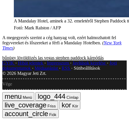
A Mandalay Hotel, aminek a 32. emeletéről Stephen Paddock tü
Fotó
:
Mark Ralston / AFP
A megegyezés szerint a cég hanyag volt, ezért halmozhatott fel
fegyvereket és lőszereket a férfi a Mandalay Hotelben.
(
New York
Times
)
bűnügy
lövöldözés
las vegas
stephen paddock
kárpótlás
GYIK
Hibát jelentek
Impresszum
Javítások kezelése
Jogi
dokumentumok
Médiaajánlat
RSS
Sütibeállítások
©
2026
Magyar Jeti Zrt.
Vége
Menü
Címlap
Friss
Kör
Fiók