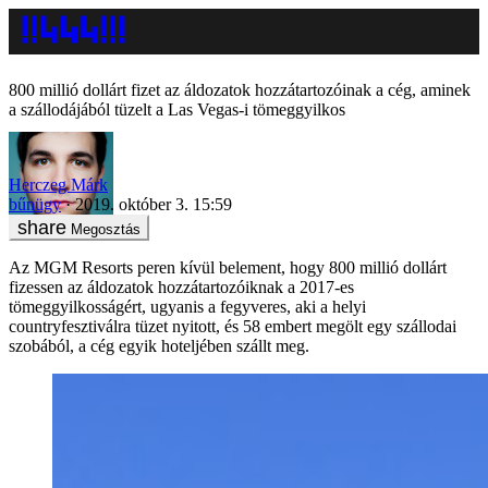
800 millió dollárt fizet az áldozatok hozzátartozóinak a cég, aminek
a szállodájából tüzelt a Las Vegas-i tömeggyilkos
Herczeg Márk
bűnügy
2019. október 3. 15:59
Megosztás
Az MGM Resorts peren kívül belement, hogy 800 millió dollárt
fizessen az áldozatok hozzátartozóiknak a 2017-es
tömeggyilkosságért, ugyanis a fegyveres, aki a helyi
countryfesztiválra tüzet nyitott, és 58 embert megölt egy szállodai
szobából, a cég egyik hoteljében szállt meg.