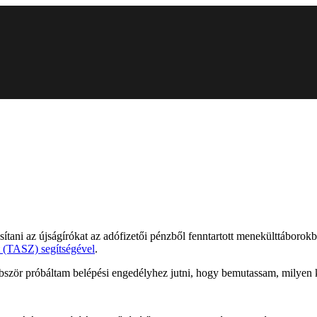
ósítani az újságírókat az adófizetői pénzből fenntartott menekülttáborok
 (TASZ) segítségével
.
bször próbáltam belépési engedélyhez jutni, hogy bemutassam, milyen