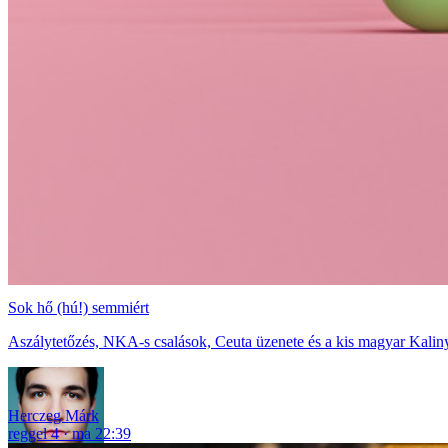
Sok hő (hú!) semmiért
Aszálytetőzés, NKA-s csalások, Ceuta üzenete és a kis magyar Kaliny
Herczeg Márk
reggel 4
ma 22:39