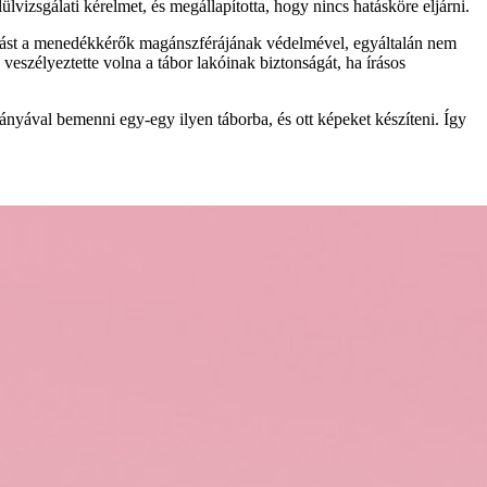
lvizsgálati kérelmet, és megállapította, hogy nincs hatásköre eljárni.
izárást a menedékkérők magánszférájának védelmével, egyáltalán nem
szélyeztette volna a tábor lakóinak biztonságát, ha írásos
ványával bemenni egy-egy ilyen táborba, és ott képeket készíteni. Így