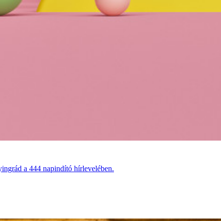
ingrád a 444 napindító hírlevelében.