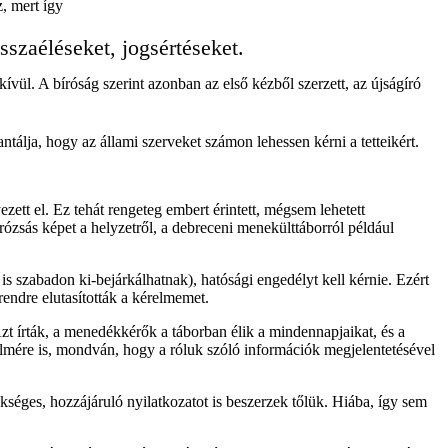
z, mert így
isszaéléseket, jogsértéseket.
ívül. A bíróság szerint azonban az első kézből szerzett, az újságíró
antálja, hogy az állami szerveket számon lehessen kérni a tetteikért.
tt el. Ez tehát rengeteg embert érintett, mégsem lehetett
rózsás képet a helyzetről, a debreceni menekülttáborról például
s szabadon ki-bejárkálhatnak), hatósági engedélyt kell kérnie. Ezért
endre elutasították a kérelmemet.
t írták, a menedékkérők a táborban élik a mindennapjaikat, és a
lmére is, mondván, hogy a róluk szóló információk megjelentetésével
éges, hozzájáruló nyilatkozatot is beszerzek tőlük. Hiába, így sem