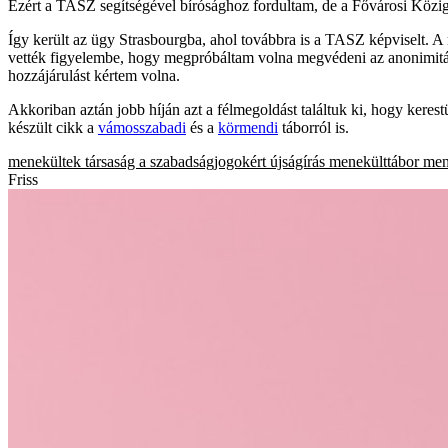
Ezért a TASZ segítségével bírósághoz fordultam, de a Fővárosi Közigaz
Így került az ügy Strasbourgba, ahol továbbra is a TASZ képviselt. A
vették figyelembe, hogy megpróbáltam volna megvédeni az anonimitásu
hozzájárulást kértem volna.
Akkoriban aztán jobb híján azt a félmegoldást találtuk ki, hogy kerest
készült cikk a
vámosszabadi
és a
körmendi
táborról is.
menekültek
társaság a szabadságjogokért
újságírás
menekülttábor
men
Friss