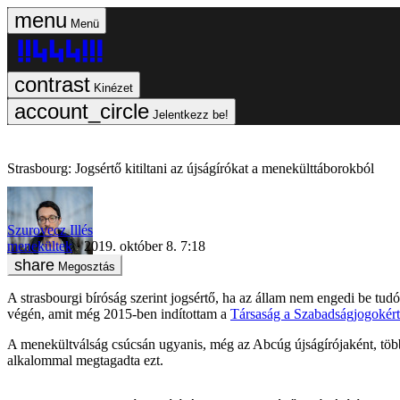
Menü
Kinézet
Jelentkezz be!
Strasbourg: Jogsértő kitiltani az újságírókat a menekülttáborokból
Szurovecz Illés
menekültek
2019. október 8. 7:18
Megosztás
A strasbourgi bíróság szerint jogsértő, ha az állam nem engedi be tud
végén, amit még 2015-ben indítottam a
Társaság a Szabadságjogokért
A menekültválság csúcsán ugyanis, még az Abcúg újságírójaként, töb
alkalommal megtagadta ezt.