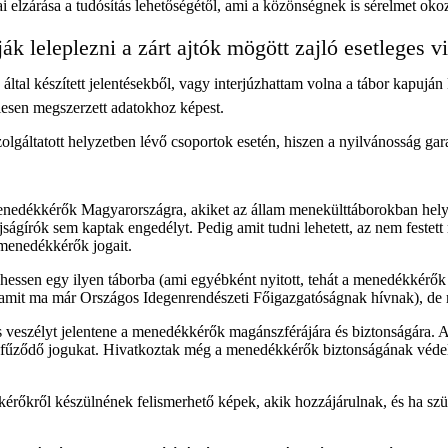
i elzárása a tudósítás lehetőségétől, ami a közönségnek is sérelmet oko
ák leleplezni a zárt ajtók mögött zajló esetleges v
ltal készített jelentésekből, vagy interjúzhattam volna a tábor kapuján k
telesen megszerzett adatokhoz képest.
zolgáltatott helyzetben lévő csoportok esetén, hiszen a nyilvánosság gar
nedékkérők Magyarországra, akiket az állam menekülttáborokban helyeze
ágírók sem kaptak engedélyt. Pedig amit tudni lehetett, az nem festett 
 menedékkérők jogait.
hessen egy ilyen táborba (ami egyébként nyitott, tehát a menedékkérők i
(amit ma már Országos Idegenrendészeti Főigazgatóságnak hívnak), de r
veszélyt jelentene a menedékkérők magánszférájára és biztonságára. Az
hoz fűződő jogukat. Hivatkoztak még a menedékkérők biztonságának véde
rőkről készülnének felismerhető képek, akik hozzájárulnak, és ha szüks