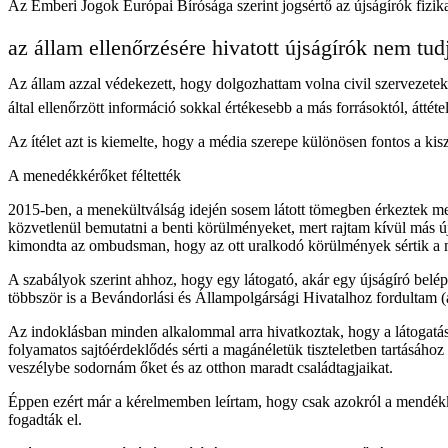
Az Emberi Jogok Európai Bírósága szerint jogsértő az újságírók fizika
az állam ellenőrzésére hivatott újságírók nem tudj
Az állam azzal védekezett, hogy dolgozhattam volna civil szervezetek á
által ellenőrzött információ sokkal értékesebb a más forrásoktól, átté
Az ítélet azt is kiemelte, hogy a média szerepe különösen fontos a kis
A menedékkérőket féltették
2015-ben, a menekültválság idején sosem látott tömegben érkeztek me
közvetlenül bemutatni a benti körülményeket, mert rajtam kívül más újs
kimondta az ombudsman, hogy az ott uralkodó körülmények sértik a
A szabályok szerint ahhoz, hogy egy látogató, akár egy újságíró belép
többször is a Bevándorlási és Állampolgársági Hivatalhoz fordultam 
Az indoklásban minden alkalommal arra hivatkoztak, hogy a látogatás 
folyamatos sajtóérdeklődés sérti a magánéletük tiszteletben tartásá
veszélybe sodornám őket és az otthon maradt családtagjaikat.
Éppen ezért már a kérelmemben leírtam, hogy csak azokról a mendékké
fogadták el.