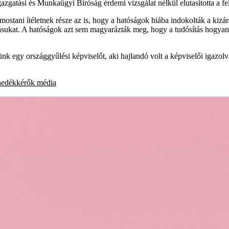
gatási és Munkaügyi Bíróság érdemi vizsgálat nélkül elutasította a felü
 mostani ítéletnek része az is, hogy a hatóságok hiába indokolták a k
kat. A hatóságok azt sem magyarázták meg, hogy a tudósítás hogyan ve
ünk egy országgyűlési képviselőt, aki hajlandó volt a képviselői igazol
edékkérők
média