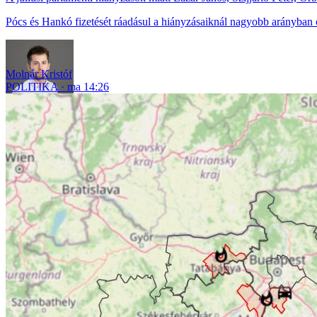
Pócs és Hankó fizetését ráadásul a hiányzásaiknál nagyobb arányban 
Molnár Kristóf
POLITIKA
ma 14:26