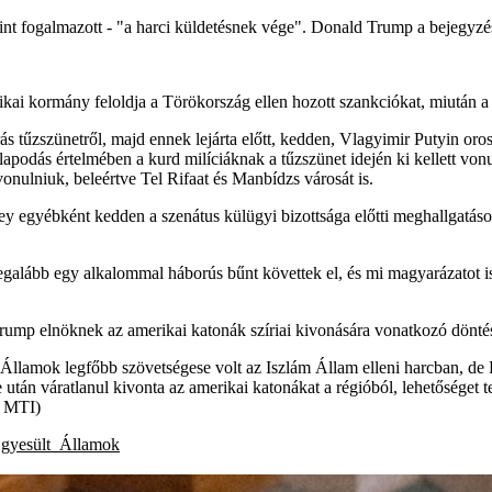
 - mint fogalmazott - "a harci küldetésnek vége". Donald Trump a bejeg
ai kormány feloldja a Törökország ellen hozott szankciókat, miután a S
s tűzszünetről, majd ennek lejárta előtt, kedden, Vlagyimir Putyin or
apodás értelmében a kurd milíciáknak a tűzszünet idején ki kellett vonu
vonulniuk, beleértve Tel Rifaat és Manbídzs városát is.
y egyébként kedden a szenátus külügyi bizottsága előtti meghallgatáson
egalább egy alkalommal háborús bűnt követtek el, és mi magyarázatot is
Trump elnöknek az amerikai katonák szíriai kivonására vonatkozó döntés
 Államok legfőbb szövetségese volt az Iszlám Állam elleni harcban, de 
se után váratlanul kivonta az amerikai katonákat a régióból, lehetősége
a MTI)
gyesült_Államok