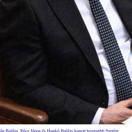
rbán Balázs, Pócs János és Hankó Balázs kapott kevesebb fizetést