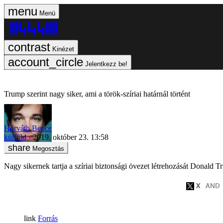
Menü
Kinézet
Jelentkezz be!
Trump szerint nagy siker, ami a török-szíriai határnál történt
Horváth Bence
külföld
2019. október 23. 13:58
Megosztás
Nagy sikernek tartja a szíriai biztonsági övezet létrehozását Donald T
Forrás