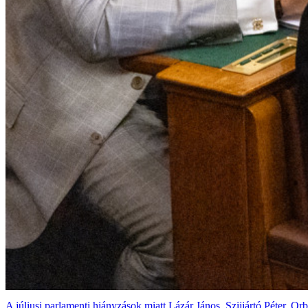
A júliusi parlamenti hiányzások miatt Lázár János, Szijjártó Péter, O