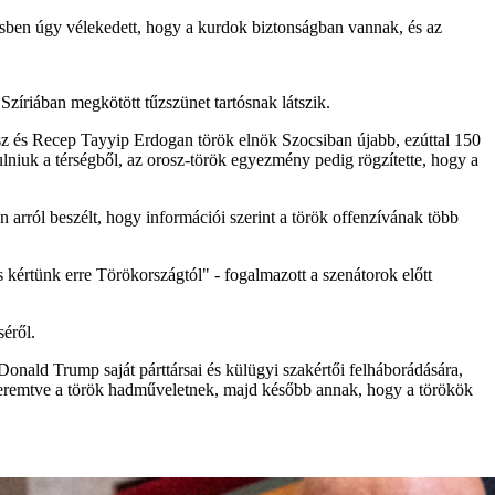
yzésben úgy vélekedett, hogy a kurdok biztonságban vannak, és az
zíriában megkötött tűzszünet tartósnak látszik.
osz és Recep Tayyip Erdogan török elnök Szocsiban újabb, ezúttal 150
lniuk a térségből, az orosz-török egyezmény pedig rögzítette, hogy a
 arról beszélt, hogy információi szerint a török offenzívának több
 kértünk erre Törökországtól" - fogalmazott a szenátorok előtt
éről.
Donald Trump saját párttársai és külügyi szakértői felháborádására,
t teremtve a török hadműveletnek, majd később annak, hogy a törökök