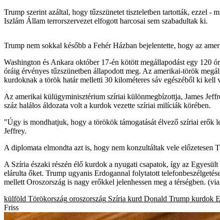
Trump szerint azáltal, hogy tűzszünetet tiszteletben tartották, ezzel
Iszlám Állam terrorszervezet elfogott harcosai sem szabadultak ki.
Trump nem sokkal később a Fehér Házban bejelentette, hogy az amerik
Washington és Ankara október 17-én kötött megállapodást egy 120 órá
óráig érvényes tűzszünetben állapodott meg. Az amerikai-török megáll
kurdoknak a török határ melletti 30 kilométeres sáv egészéből ki kell 
Az amerikai külügyminisztérium szíriai különmegbízottja, James Jeffre
száz halálos áldozata volt a kurdok vezette szíriai milíciák körében.
"Úgy is mondhatjuk, hogy a törökök támogatását élvező szíriai erők l
Jeffrey.
A diplomata elmondta azt is, hogy nem konzultáltak vele előzetesen 
A Szíria északi részén élő kurdok a nyugati csapatok, így az Egyesült
elárulta őket. Trump ugyanis Erdogannal folytatott telefonbeszélgeté
mellett Oroszország is nagy erőkkel jelenhessen meg a térségben. (vi
külföld
Törökország
oroszország
Szíria
kurd
Donald Trump
kurdok
E
Friss