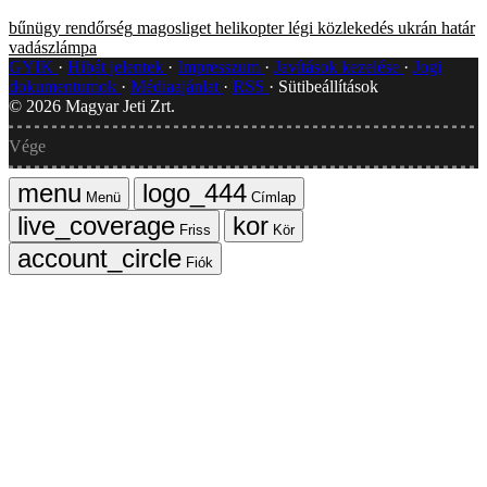
bűnügy
rendőrség
magosliget
helikopter
légi közlekedés
ukrán határ
vadászlámpa
GYIK
Hibát jelentek
Impresszum
Javítások kezelése
Jogi
dokumentumok
Médiaajánlat
RSS
Sütibeállítások
©
2026
Magyar Jeti Zrt.
Vége
Menü
Címlap
Friss
Kör
Fiók