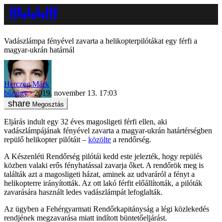
Vadászlámpa fényével zavarta a helikopterpilótákat egy férfi a
magyar-ukrán határnál
Herczeg Márk
bűnügy
2019. november 13. 17:03
Megosztás
Eljárás indult egy 32 éves magosligeti férfi ellen, aki
vadászlámpájának fényével zavarta a magyar-ukrán határtérségben
repülő helikopter pilótáit –
közölte
a rendőrség.
A Készenléti Rendőrség pilótái kedd este jelezték, hogy repülés
közben valaki erős fényhatással zavarja őket. A rendőrök meg is
találták azt a magosligeti házat, aminek az udvaráról a fényt a
helikopterre irányították. Az ott lakó férfit előállították, a pilóták
zavarására használt ledes vadászlámpát lefoglalták.
Az ügyben a Fehérgyarmati Rendőrkapitányság a légi közlekedés
rendjének megzavarása miatt indított büntetőeljárást.