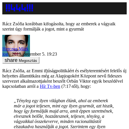
Rácz Zsófia korábban kifogásolta, hogy az emberek a vágyaik
szerint úgy formálják a jogot, mint a gyurmát
Herczeg Márk
jog
2019. december 5. 19:23
Megosztás
Rácz Zsófia, az Emmi ifjúságpolitikáért és esélyteremtésért felelős új
helyettes államtitkára még az Alapjogokért Központ nevű fideszes
szervezet alkalmazottjaként beszélt Orbán Viktor egyik beszédével
kapcsolatban arról a
Hír Tv-ben
(7:17-től), hogy:
„Tényleg egy ilyen világban élünk, ahol az emberek
már a jogot teljesen, mint egy ilyen gyurmát, azt hiszik,
hogy így formálják majd arra, amit éppen szeretnének,
elvesznek belőle, hozzátesznek, teljesen, tényleg, a
vágyaikkal összekeverve, minden racionalitástól
elszakadva használják a jogot. Szerintem egy ilyen