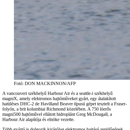
Fotó
:
DON MACKINNON/AFP
A vancouveri székhelyű Harbour Air és a seattle-i székhelyű
magniX, amely elektromos hajtóműveket gyárt, egy átalakított
hatüléses DHC-2 de Havilland Beaver típusú gépet tesztelt a Fraser-
folyón, a brit kolumbiai Richmond közelében. A 750 lóerős
magni500 hajtóművel ellátott hidroplánt Greg McDougall, a
Harbour Air alapítója és elnöke vezette.
Több gyártó is dolgozik kizárólag elektromos hajtású repülőgépek