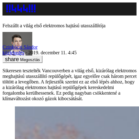
Felszállt a világ első elektromos hajtású utasszállítója
Czinkóczi Sándor
közlekedés
2019. december 11. 4:45
Megosztás
Sikeresen tesztelték Vancouverben a világ első, kizárólag elektromos
meghajtású utasszállító repülőgépét, igaz egyelőre csak három percet
töltött a levegőben. A fejlesztők szerint ez az első lépés ahhoz, hogy
a kizárólag elektromos hajtású repülőgépek kereskedelmi
forgalomba kerülhessenek. Ez pedig nagyban csökkentené a
klímaváltozást okozó gázok kibocsátását.