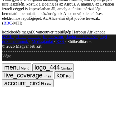
kifejlesztésén, köztük a Boeing és az Airbus. A magniX az Eviation
izraeli céggel is kapcsolatban áll, amely a júniusi párizsi légi
bemutatón bemutatta a közönségnek Alice nevű kilencüléses
elektromos repülőgépet. Az Alice első útját jövőre tervezik.
(
BBC
/MTI)
közlekedés
magniX
vancouver
repülőgép
Harbour Air
kanada
GYIK
Hibát jelentek
Impresszum
Javítások kezelése
Jogi
dokumentumok
Médiaajánlat
RSS
Sütibeállítások
©
2026
Magyar Jeti Zrt.
Vége
Menü
Címlap
Friss
Kör
Fiók